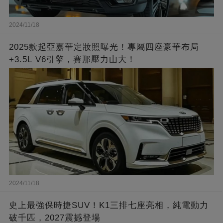
2024/11/18
2025款起亞嘉華定妝照曝光！專屬四座豪華布局
+3.5L V6引擎，賽那壓力山大！
2024/11/18
史上最強保時捷SUV！K1三排七座亮相，純電動力
破千匹，2027震撼登場