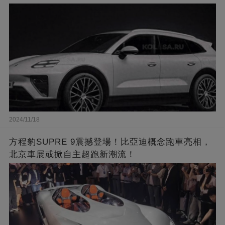
2024/11/18
方程豹SUPRE 9震撼登場！比亞迪概念跑車亮相，
北京車展或掀自主超跑新潮流！