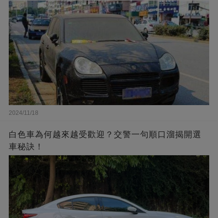
2024/11/18
白色車為何越來越受歡迎？交警一句順口溜揭開選
車秘訣！