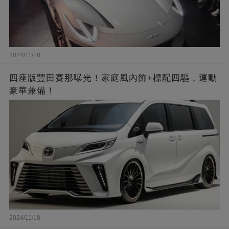
2024/11/18
四座版豐田賽那曝光！家庭風內飾+標配四驅，運動
豪華兼備！
2024/11/18