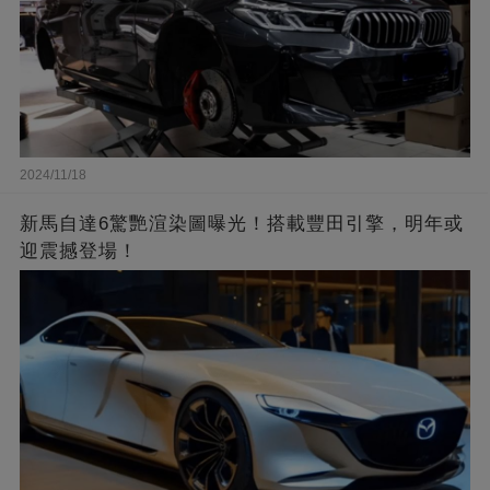
2024/11/18
新馬自達6驚艷渲染圖曝光！搭載豐田引擎，明年或
迎震撼登場！