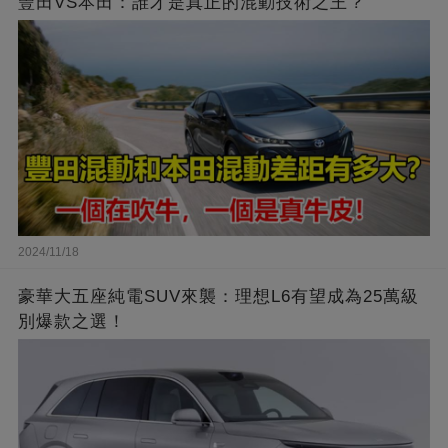
豐田VS本田：誰才是真正的混動技術之王？
2024/11/18
豪華大五座純電SUV來襲：理想L6有望成為25萬級
別爆款之選！