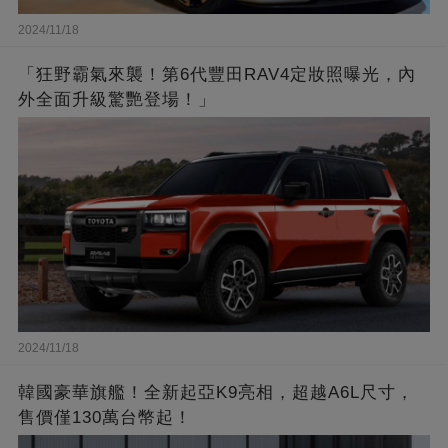
2024/11/18
「狂野霸氣來襲！第6代豐田RAV4定妝照曝光，內
外全面升級驚艷登場！」
2024/11/18
韓國豪華旗艦！全新起亞K9亮相，超越A6L尺寸，
售價僅130萬台幣起！