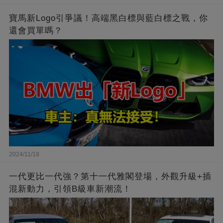
寶馬新Logo引爭議！高端黑白標與藍白標之戰，你
還會買單嗎？
2024/11/18
一代更比一代強？第十一代雅閣登場，外觀升級+插
混新動力，引領B級車新潮流！