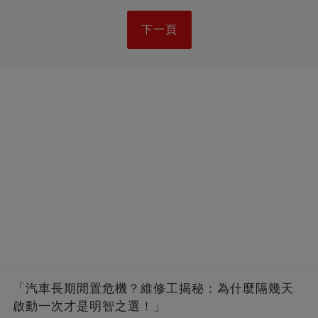
下一頁
「汽車長期閒置危機？維修工揭秘：為什麼隔幾天
啟動一次才是明智之選！」