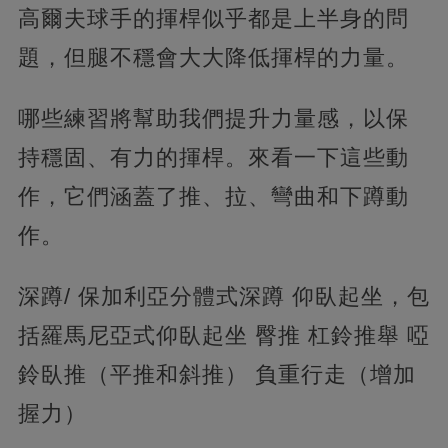
高爾夫球手的揮桿似乎都是上半身的問
題，但腿不穩會大大降低揮桿的力量。
哪些練習將幫助我們提升力量感，以保
持穩固、有力的揮桿。來看一下這些動
作，它們涵蓋了推、拉、彎曲和下蹲動
作。
深蹲/ 保加利亞分體式深蹲 仰臥起坐，包
括羅馬尼亞式仰臥起坐 臀推 杠鈴推舉 啞
鈴臥推（平推和斜推） 負重行走（增加
握力）