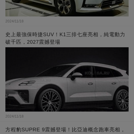
2024/11/18
史上最強保時捷SUV！K1三排七座亮相，純電動力
破千匹，2027震撼登場
2024/11/18
方程豹SUPRE 9震撼登場！比亞迪概念跑車亮相，