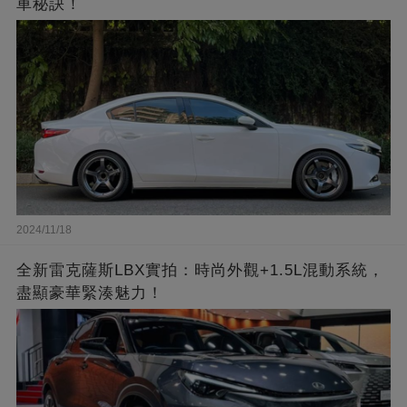
車秘訣！
2024/11/18
全新雷克薩斯LBX實拍：時尚外觀+1.5L混動系統，
盡顯豪華緊湊魅力！