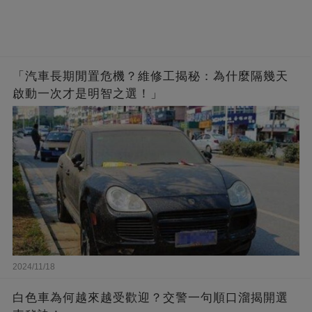
「汽車長期閒置危機？維修工揭秘：為什麼隔幾天
啟動一次才是明智之選！」
2024/11/18
白色車為何越來越受歡迎？交警一句順口溜揭開選