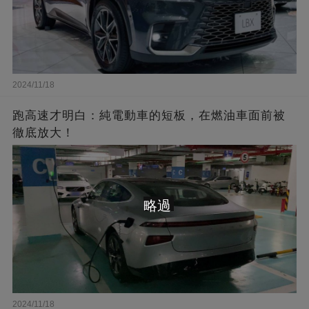
2024/11/18
跑高速才明白：純電動車的短板，在燃油車面前被
徹底放大！
略過
2024/11/18