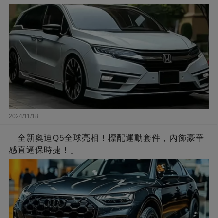
2024/11/18
「全新奧迪Q5全球亮相！標配運動套件，內飾豪華
感直逼保時捷！」