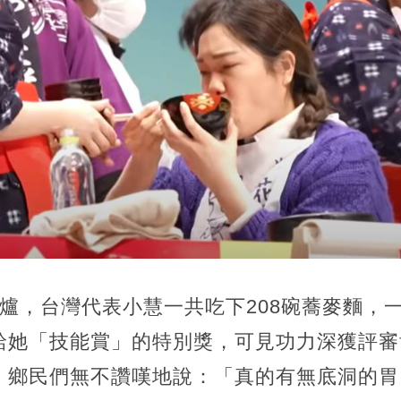
爐，台灣代表小慧一共吃下208碗蕎麥麵，
給她「技能賞」的特別獎，可見功力深獲評審
，鄉民們無不讚嘆地說：「真的有無底洞的胃