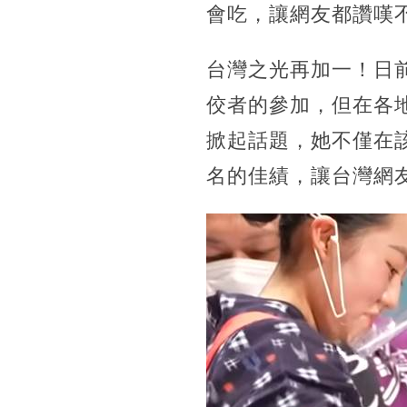
會吃，讓網友都讚嘆
台灣之光再加一！日
佼者的參加，但在各
掀起話題，她不僅在
名的佳績，讓台灣網