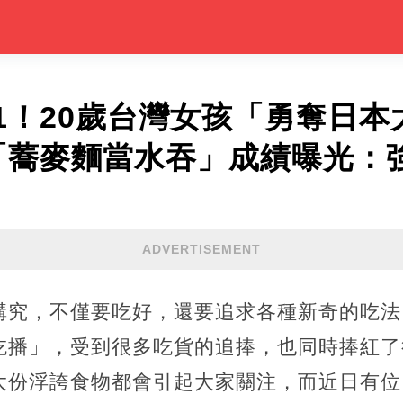
1！20歲台灣女孩「勇奪日本
「蕎麥麵當水吞」成績曝光：
ADVERTISEMENT
講究，不僅要吃好，還要追求各種新奇的吃法
吃播」，受到很多吃貨的追捧，也同時捧紅了
大份浮誇食物都會引起大家關注，而近日有位