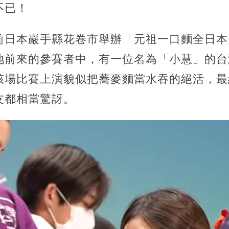
不已！
前日本巖手縣花卷市舉辦「元祖一口麵全日本
地前來的參賽者中，有一位名為「小慧」的台
該場比賽上演貌似把蕎麥麵當水吞的絕活，最
友都相當驚訝。