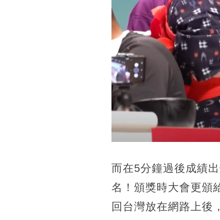
而在5分鐘過後成績出
名！頒獎時大會更頒
回台灣放在網路上後