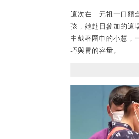
這次在「元祖一口麵
孩，她赴日參加的這
中戴著圍巾的小慧，
巧與胃的容量。