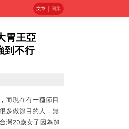
文章
圖集
大胃王亞
強到不行
，而現在有一種節目
很多做節目的人，無
台灣20歲女子因為超