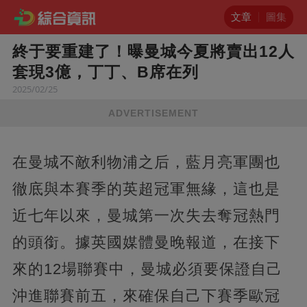
文章
圖集
終于要重建了！曝曼城今夏將賣出12人
套現3億，丁丁、B席在列
2025/02/25
ADVERTISEMENT
在曼城不敵利物浦之后，藍月亮軍團也
徹底與本賽季的英超冠軍無緣，這也是
近七年以來，曼城第一次失去奪冠熱門
的頭銜。據英國媒體曼晚報道，在接下
來的12場聯賽中，曼城必須要保證自己
沖進聯賽前五，來確保自己下賽季歐冠