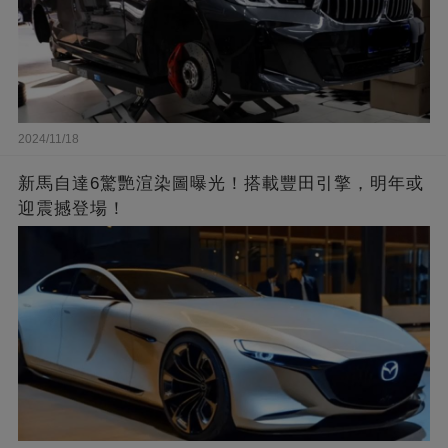
2024/11/18
新馬自達6驚艷渲染圖曝光！搭載豐田引擎，明年或
迎震撼登場！