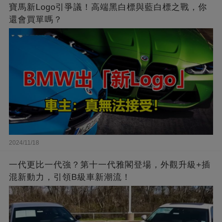
寶馬新Logo引爭議！高端黑白標與藍白標之戰，你
還會買單嗎？
2024/11/18
一代更比一代強？第十一代雅閣登場，外觀升級+插
混新動力，引領B級車新潮流！