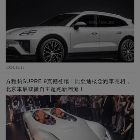
2024/11/18
方程豹SUPRE 9震撼登場！比亞迪概念跑車亮相，
北京車展或掀自主超跑新潮流！