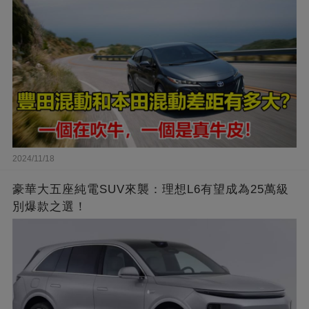
2024/11/18
豪華大五座純電SUV來襲：理想L6有望成為25萬級
別爆款之選！