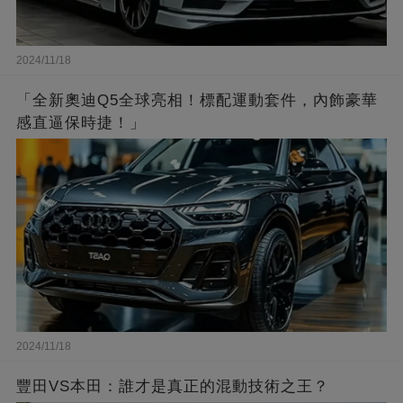
2024/11/18
「全新奧迪Q5全球亮相！標配運動套件，內飾豪華
感直逼保時捷！」
2024/11/18
豐田VS本田：誰才是真正的混動技術之王？