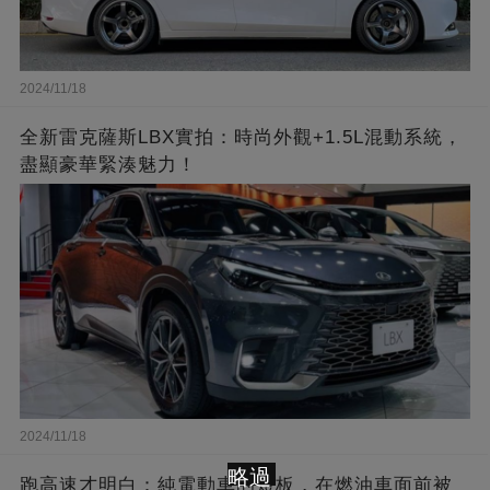
2024/11/18
全新雷克薩斯LBX實拍：時尚外觀+1.5L混動系統，
盡顯豪華緊湊魅力！
2024/11/18
略過
跑高速才明白：純電動車的短板，在燃油車面前被