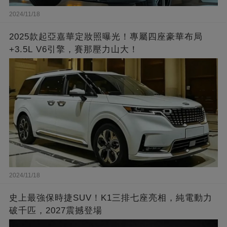
2024/11/18
2025款起亞嘉華定妝照曝光！專屬四座豪華布局
+3.5L V6引擎，賽那壓力山大！
2024/11/18
史上最強保時捷SUV！K1三排七座亮相，純電動力
破千匹，2027震撼登場