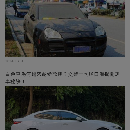
2024/11/18
白色車為何越來越受歡迎？交警一句順口溜揭開選
車秘訣！