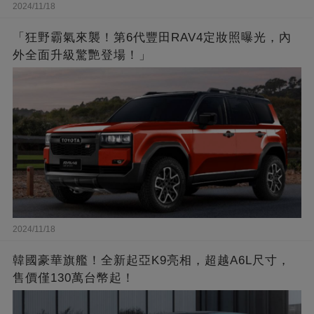
2024/11/18
「狂野霸氣來襲！第6代豐田RAV4定妝照曝光，內
外全面升級驚艷登場！」
2024/11/18
韓國豪華旗艦！全新起亞K9亮相，超越A6L尺寸，
售價僅130萬台幣起！