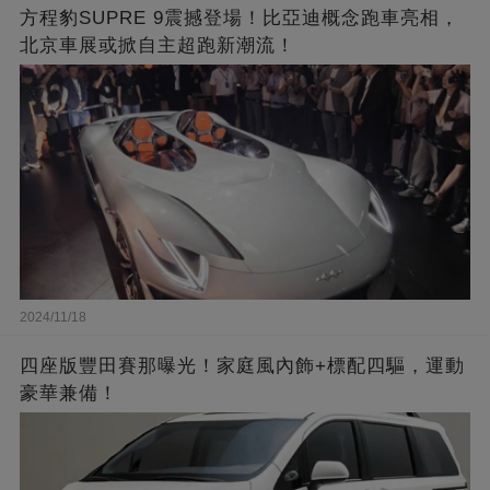
方程豹SUPRE 9震撼登場！比亞迪概念跑車亮相，
北京車展或掀自主超跑新潮流！
2024/11/18
四座版豐田賽那曝光！家庭風內飾+標配四驅，運動
豪華兼備！