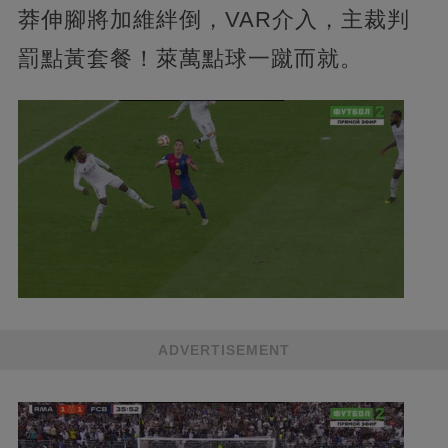
莽伸腳將加維絆倒，VAR介入，主裁判
罰點黃套餐！萊萬點球一蹴而就。
ADVERTISEMENT