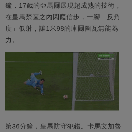
鐘，17歲的亞馬爾展現超成熟的技術，
在皇馬禁區之內閑庭信步，一腳「反角
度」低射，讓1米98的庫爾圖瓦無能為
力。
第36分鐘，皇馬防守犯錯。卡馬文加魯