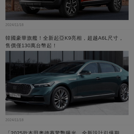
2024/11/18
韓國豪華旗艦！全新起亞K9亮相，超越A6L尺寸，
售價僅130萬台幣起！
2024/11/18
「2025款本田奧德賽驚艷曝光，全新設計引爆期