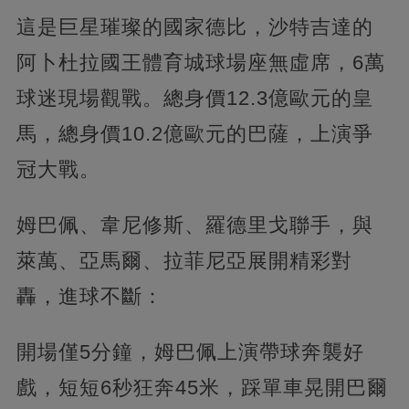
這是巨星璀璨的國家德比，沙特吉達的
阿卜杜拉國王體育城球場座無虛席，6萬
球迷現場觀戰。總身價12.3億歐元的皇
馬，總身價10.2億歐元的巴薩，上演爭
冠大戰。
姆巴佩、韋尼修斯、羅德里戈聯手，與
萊萬、亞馬爾、拉菲尼亞展開精彩對
轟，進球不斷：
開場僅5分鐘，姆巴佩上演帶球奔襲好
戲，短短6秒狂奔45米，踩單車晃開巴爾