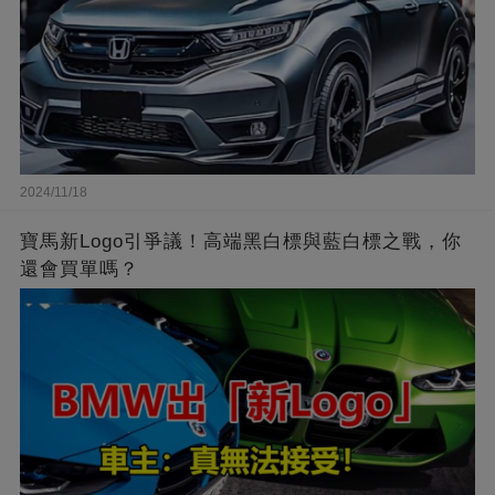
2024/11/18
寶馬新Logo引爭議！高端黑白標與藍白標之戰，你
還會買單嗎？