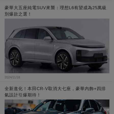
豪華大五座純電SUV來襲：理想L6有望成為25萬級
別爆款之選！
2024/11/18
全新進化！本田CR-V取消大七座，豪華內飾+四排
氣設計引爆期待！