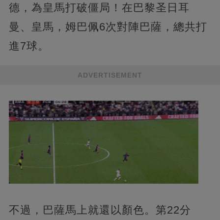
德，為皇馬打破僵局！在巴黎圣日耳
曼、皇馬，姆巴佩6次對陣巴薩，總共打
進7球。
ADVERTISEMENT
不過，巴薩馬上就還以顏色。第22分