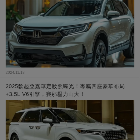
2024/11/18
2025款起亞嘉華定妝照曝光！專屬四座豪華布局
+3.5L V6引擎，賽那壓力山大！