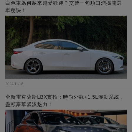
白色車為何越來越受歡迎？交警一句順口溜揭開選
車秘訣！
2024/11/18
全新雷克薩斯LBX實拍：時尚外觀+1.5L混動系統，
盡顯豪華緊湊魅力！