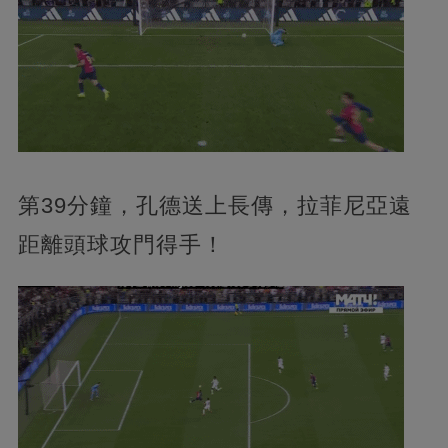
第39分鐘，孔德送上長傳，拉菲尼亞遠
距離頭球攻門得手！