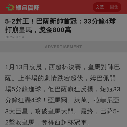
文章
圖集
5-2封王！巴薩新帥首冠：33分鐘4球
打崩皇馬，獎金800萬
2025/01/14
ADVERTISEMENT
1月13日凌晨，西超杯決賽，皇馬對陣巴
薩。上半場的劇情跌宕起伏，姆巴佩開
場5分鐘進球，但巴薩瘋狂反撲，短短33
分鐘狂轟4球！亞馬爾、萊萬、拉菲尼亞
3大巨星，攻破皇馬大門。最終，巴薩5-
2擊敗皇馬，奪得西超杯冠軍。