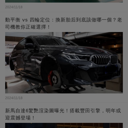
2024/11/18
動平衡 vs 四輪定位：換新胎后到底該做哪一個？老
司機教你正確選擇！
2024/11/18
新馬自達6驚艷渲染圖曝光！搭載豐田引擎，明年或
迎震撼登場！