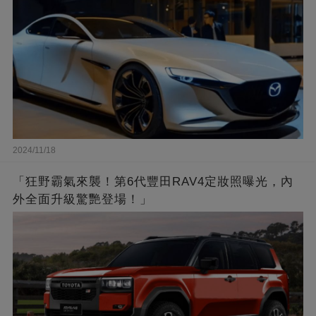
2024/11/18
「狂野霸氣來襲！第6代豐田RAV4定妝照曝光，內
外全面升級驚艷登場！」