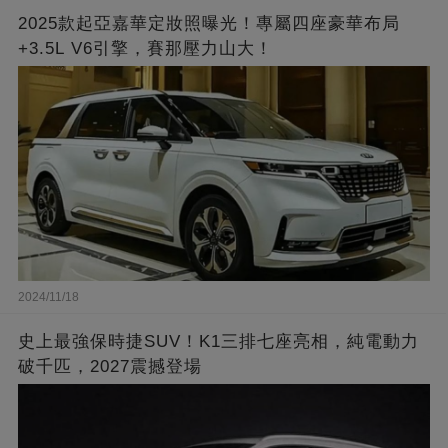
2025款起亞嘉華定妝照曝光！專屬四座豪華布局
+3.5L V6引擎，賽那壓力山大！
2024/11/18
史上最強保時捷SUV！K1三排七座亮相，純電動力
破千匹，2027震撼登場