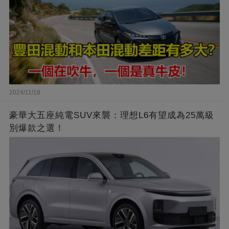
2024/11/18
豪華大五座純電SUV來襲：理想L6有望成為25萬級
別爆款之選！