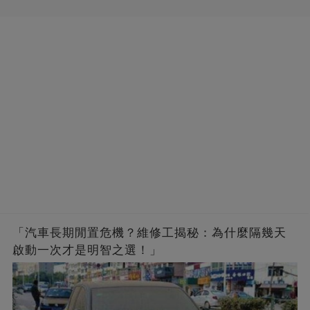
「汽車長期閒置危機？維修工揭秘：為什麼隔幾天
啟動一次才是明智之選！」