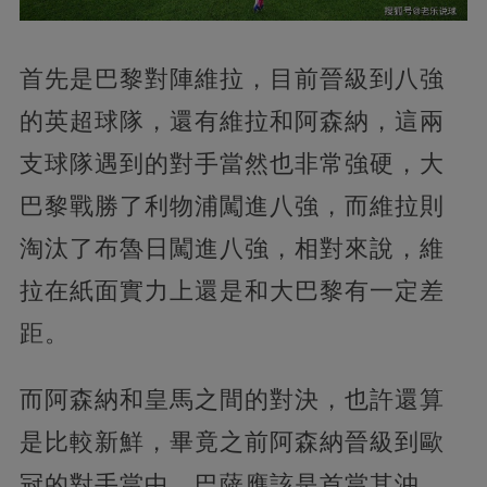
首先是巴黎對陣維拉，目前晉級到八強
的英超球隊，還有維拉和阿森納，這兩
支球隊遇到的對手當然也非常強硬，大
巴黎戰勝了利物浦闖進八強，而維拉則
淘汰了布魯日闖進八強，相對來說，維
拉在紙面實力上還是和大巴黎有一定差
距。
而阿森納和皇馬之間的對決，也許還算
是比較新鮮，畢竟之前阿森納晉級到歐
冠的對手當中，巴薩應該是首當其沖，