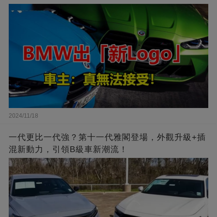
2024/11/18
一代更比一代強？第十一代雅閣登場，外觀升級+插
混新動力，引領B級車新潮流！