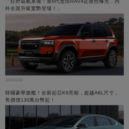
「狂野霸氣來襲！第6代豐田RAV4定妝照曝光，內
外全面升級驚艷登場！」
2024/11/18
韓國豪華旗艦！全新起亞K9亮相，超越A6L尺寸，
售價僅130萬台幣起！