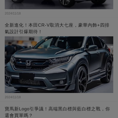
2024/11/18
全新進化！本田CR-V取消大七座，豪華內飾+四排
氣設計引爆期待！
2024/11/18
寶馬新Logo引爭議！高端黑白標與藍白標之戰，你
還會買單嗎？