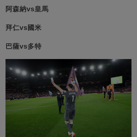
阿森納vs皇馬
拜仁vs國米
巴薩vs多特