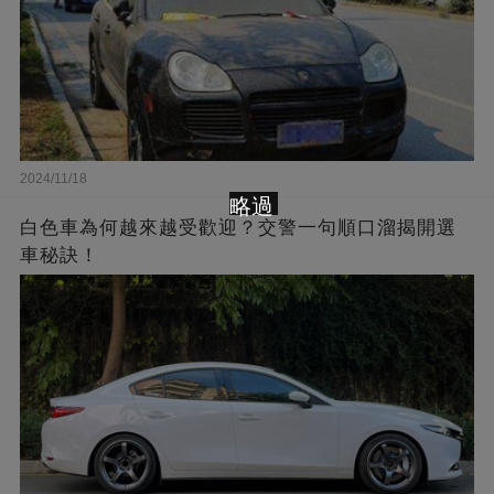
2024/11/18
略過
白色車為何越來越受歡迎？交警一句順口溜揭開選
車秘訣！