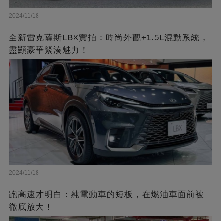
2024/11/18
全新雷克薩斯LBX實拍：時尚外觀+1.5L混動系統，
盡顯豪華緊湊魅力！
2024/11/18
跑高速才明白：純電動車的短板，在燃油車面前被
徹底放大！