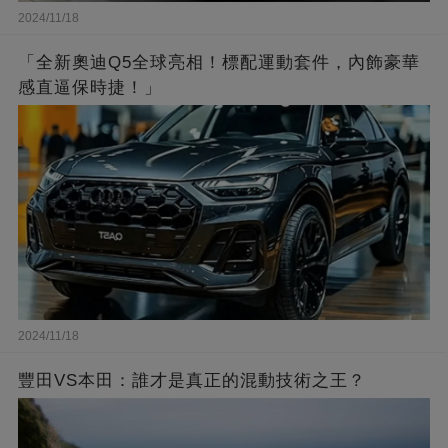
2024/11/18
「全新奧迪Q5全球亮相！標配運動套件，內飾豪華
感直逼保時捷！」
2024/11/18
豐田VS本田：誰才是真正的混動技術之王？