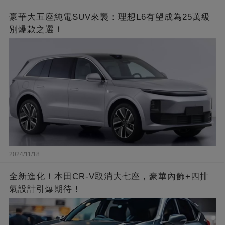
豪華大五座純電SUV來襲：理想L6有望成為25萬級
別爆款之選！
2024/11/18
全新進化！本田CR-V取消大七座，豪華內飾+四排
氣設計引爆期待！