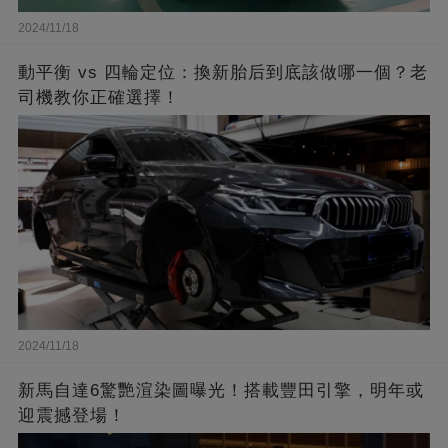
2024/11/18
動平衡 vs 四輪定位：換新胎后到底該做哪一個？老
司機教你正確選擇！
2024/11/18
新馬自達6驚艷渲染圖曝光！搭載豐田引擎，明年或
迎震撼登場！