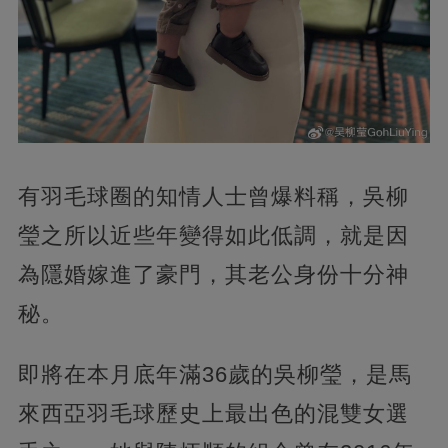
有羽毛球圈的知情人士曾爆料稱，吳柳
瑩之所以近些年變得如此低調，就是因
為隱婚嫁進了豪門，其老公身份十分神
秘。
即將在本月底年滿36歲的吳柳瑩，是馬
來西亞羽毛球歷史上最出色的混雙女選