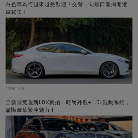
白色車為何越來越受歡迎？交警一句順口溜揭開選
車秘訣！
2024/11/18
全新雷克薩斯LBX實拍：時尚外觀+1.5L混動系統，
盡顯豪華緊湊魅力！