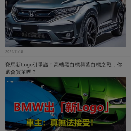
2024/11/18
寶馬新Logo引爭議！高端黑白標與藍白標之戰，你
還會買單嗎？