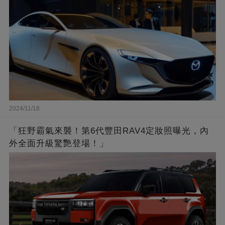
2024/11/18
「狂野霸氣來襲！第6代豐田RAV4定妝照曝光，內
外全面升級驚艷登場！」