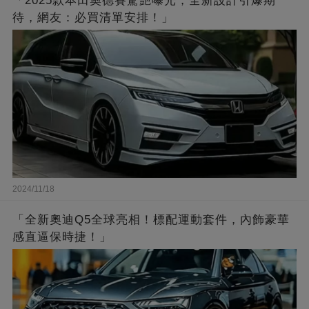
「2025款本田奧德賽驚艷曝光，全新設計引爆期
待，網友：必買清單安排！」
2024/11/18
「全新奧迪Q5全球亮相！標配運動套件，內飾豪華
感直逼保時捷！」