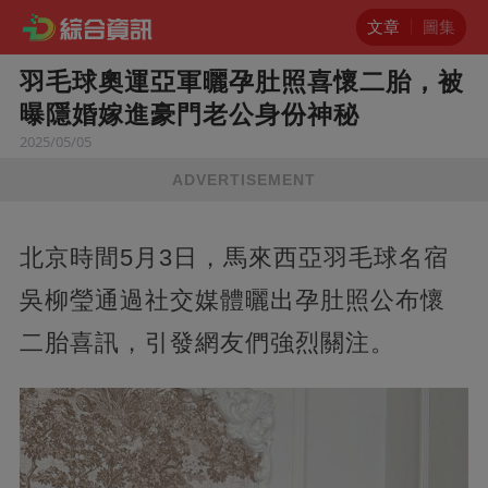
文章
圖集
羽毛球奧運亞軍曬孕肚照喜懷二胎，被
曝隱婚嫁進豪門老公身份神秘
2025/05/05
ADVERTISEMENT
北京時間5月3日，馬來西亞羽毛球名宿
吳柳瑩通過社交媒體曬出孕肚照公布懷
二胎喜訊，引發網友們強烈關注。