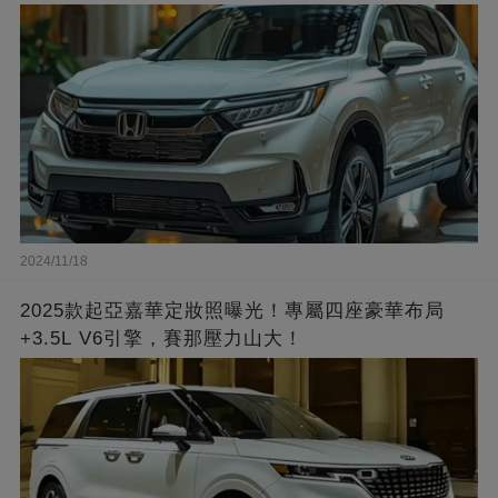
2024/11/18
2025款起亞嘉華定妝照曝光！專屬四座豪華布局
+3.5L V6引擎，賽那壓力山大！