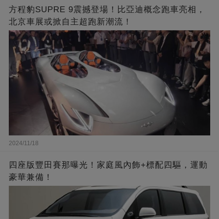
方程豹SUPRE 9震撼登場！比亞迪概念跑車亮相，
北京車展或掀自主超跑新潮流！
2024/11/18
四座版豐田賽那曝光！家庭風內飾+標配四驅，運動
豪華兼備！