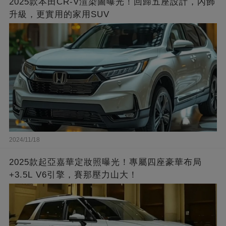
2025款本田CR-V渲染圖曝光！回歸五座設計，內飾
升級，更實用的家用SUV
2024/11/18
2025款起亞嘉華定妝照曝光！專屬四座豪華布局
+3.5L V6引擎，賽那壓力山大！