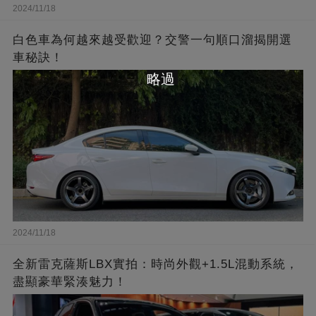
2024/11/18
白色車為何越來越受歡迎？交警一句順口溜揭開選
車秘訣！
略過
2024/11/18
全新雷克薩斯LBX實拍：時尚外觀+1.5L混動系統，
盡顯豪華緊湊魅力！