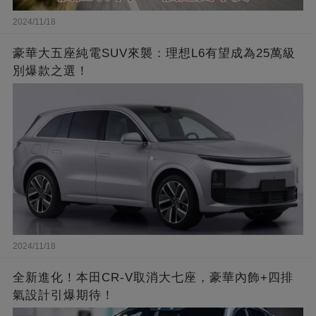
2024/11/18
豪華大五座純電SUV來襲：理想L6有望成為25萬級
別爆款之選！
2024/11/18
全新進化！本田CR-V取消大七座，豪華內飾+四排
氣設計引爆期待！