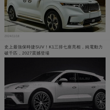
2024/11/18
史上最強保時捷SUV！K1三排七座亮相，純電動力
破千匹，2027震撼登場