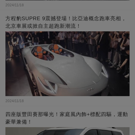
2024/11/18
方程豹SUPRE 9震撼登場！比亞迪概念跑車亮相，
北京車展或掀自主超跑新潮流！
2024/11/18
四座版豐田賽那曝光！家庭風內飾+標配四驅，運動
豪華兼備！