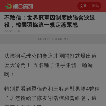
文章
圖集
不敢信！世界冠軍因制度缺陷含淚退
役，韓國羽協這一規定惹眾怒
2025/10/26
ADVERTISEMENT
法國羽毛球公開賽這才剛開打就爆出這
麼大冷門！ 五名種子選手集體一輪游
啊！
特別是看到梁偉鏗和王昶這對男雙4號種
子居然輸給了隊友謝浩楠和曾維瀚，這