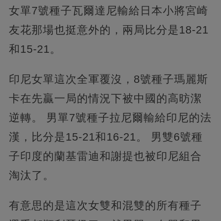
女單7號種子瓦爾達尼輸給日本小將宮崎
友花那場也挺意外的，兩局比分是18-21
和15-21。
印尼女單這次全軍覆沒，8號種子瑪麗斯
卡在先贏一局的情況下被中國的高昉潔
逆轉。 男單7號種子拉尼爾輸給印尼的法
漢，比分是15-21和16-21。 男雙6號種
子印度的蘭基雷迪和謝提也被印尼組合
淘汰了。
有意思的是這次女雙和混雙的所有種子