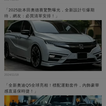
「2025款本田奧德賽驚艷曝光，全新設計引爆期
待，網友：必買清單安排！」
2024/11/18
「全新奧迪Q5全球亮相！標配運動套件，內飾豪華
感直逼保時捷！」