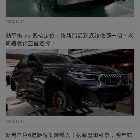
2024/11/18
動平衡 vs 四輪定位：換新胎后到底該做哪一個？老
司機教你正確選擇！
2024/11/18
新馬自達6驚艷渲染圖曝光！搭載豐田引擎，明年或