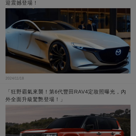
迎震撼登場！
2024/11/18
「狂野霸氣來襲！第6代豐田RAV4定妝照曝光，內
外全面升級驚艷登場！」