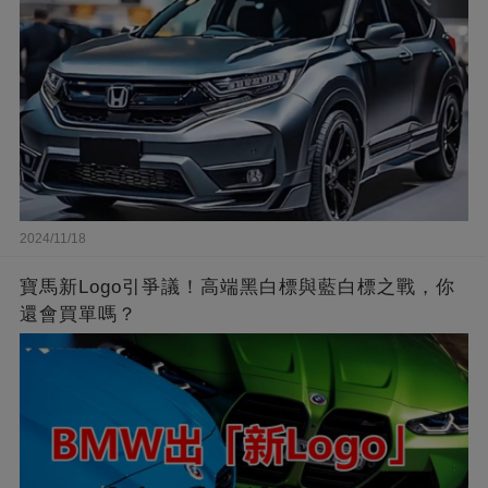
2024/11/18
寶馬新Logo引爭議！高端黑白標與藍白標之戰，你
還會買單嗎？