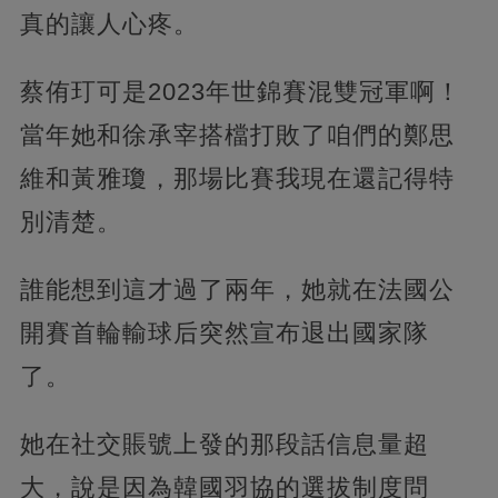
真的讓人心疼。
蔡侑玎可是2023年世錦賽混雙冠軍啊！
當年她和徐承宰搭檔打敗了咱們的鄭思
維和黃雅瓊，那場比賽我現在還記得特
別清楚。
誰能想到這才過了兩年，她就在法國公
開賽首輪輸球后突然宣布退出國家隊
了。
她在社交賬號上發的那段話信息量超
大，說是因為韓國羽協的選拔制度問