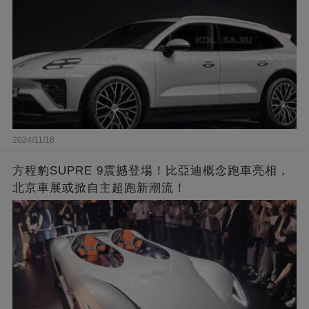
2024/11/18
方程豹SUPRE 9震撼登場！比亞迪概念跑車亮相，
北京車展或掀自主超跑新潮流！