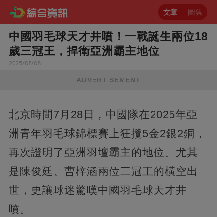
文章
圖集
中國羽毛球天才井噴！一戰誕生兩位18
歲三冠王，捍衛亞洲霸主地位
2025/08/08
ADVERTISEMENT
北京時間7月28日，中國隊在2025年亞
洲青年羽毛球錦標賽上狂攬5金2銀2銅，
再次證明了亞洲羽壇霸主的地位。尤其
是陳俊廷、曹梓涵兩位三冠王的橫空出
世，更讓球迷驚嘆中國羽毛球天才井
噴。