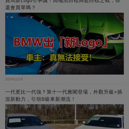
寶馬新Logo引爭議！高端黑白標與藍白標之戰，你
還會買單嗎？
2024/11/18
一代更比一代強？第十一代雅閣登場，外觀升級+插
混新動力，引領B級車新潮流！