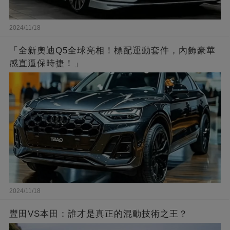
2024/11/18
「全新奧迪Q5全球亮相！標配運動套件，內飾豪華
感直逼保時捷！」
2024/11/18
豐田VS本田：誰才是真正的混動技術之王？