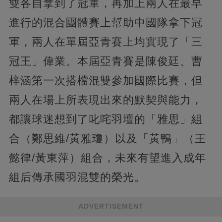
雙各自拿到了冠軍，再加上兩人在最早
進行的混合團體賽上幫助中國隊拿下冠
軍，兩人在單屆亞青賽上均實現了「三
冠王」偉業。本屆亞青賽是陳俊廷、曹
梓涵第一次搭檔混雙參加國際比賽，但
兩人在場上所表現出來的默契與能力，
都讓球迷想到了叱咤羽壇的「雅思」組
合（鄭思維/黃雅瓊）以及「黃鴨」（王
懿律/黃東萍）組合，未來有望進入成年
組后傳承國羽混雙的榮光。
ADVERTISEMENT