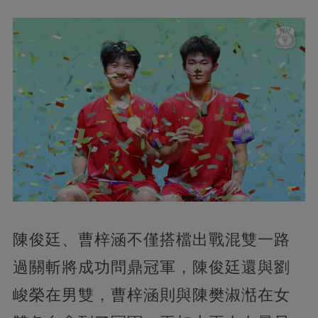
陳俊廷、曹梓涵不僅搭檔出戰混雙一路
過關斬將成功問鼎冠軍，陳俊廷還與劉
峻榮在男雙，曹梓涵則與陳樊淑湉在女