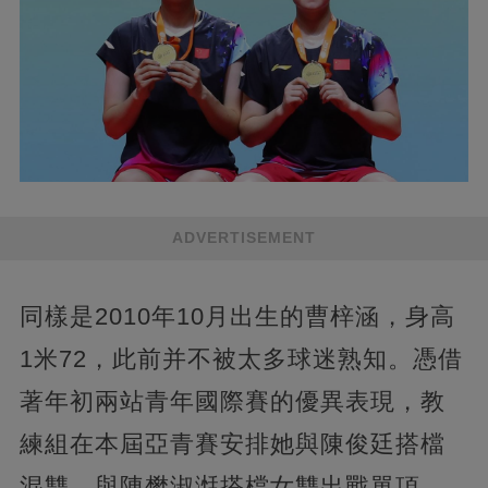
ADVERTISEMENT
同樣是2010年10月出生的曹梓涵，身高
1米72，此前并不被太多球迷熟知。憑借
著年初兩站青年國際賽的優異表現，教
練組在本屆亞青賽安排她與陳俊廷搭檔
混雙、與陳樊淑湉搭檔女雙出戰單項