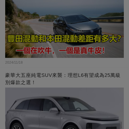
2024/11/18
豪華大五座純電SUV來襲：理想L6有望成為25萬級
別爆款之選！