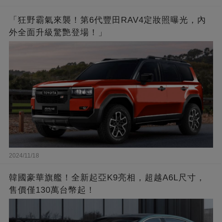
「狂野霸氣來襲！第6代豐田RAV4定妝照曝光，內
外全面升級驚艷登場！」
2024/11/18
韓國豪華旗艦！全新起亞K9亮相，超越A6L尺寸，
售價僅130萬台幣起！