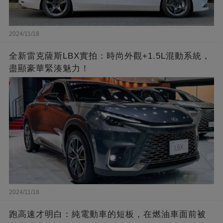
2024/11/18
全新雷克薩斯LBX實拍：時尚外觀+1.5L混動系統，
盡顯豪華緊湊魅力！
2024/11/18
跑高速才明白：純電動車的短板，在燃油車面前被