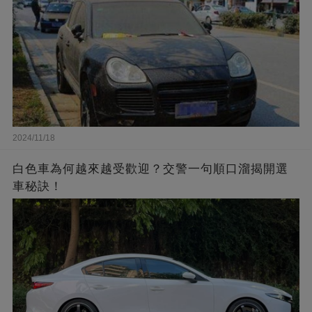
2024/11/18
白色車為何越來越受歡迎？交警一句順口溜揭開選
車秘訣！