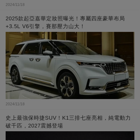
2024/11/18
2025款起亞嘉華定妝照曝光！專屬四座豪華布局
+3.5L V6引擎，賽那壓力山大！
2024/11/18
史上最強保時捷SUV！K1三排七座亮相，純電動力
破千匹，2027震撼登場