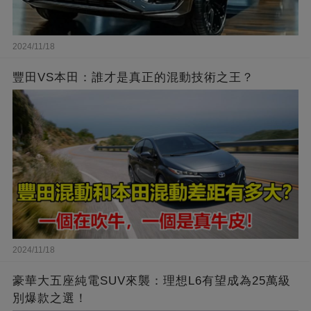
2024/11/18
豐田VS本田：誰才是真正的混動技術之王？
2024/11/18
豪華大五座純電SUV來襲：理想L6有望成為25萬級
別爆款之選！