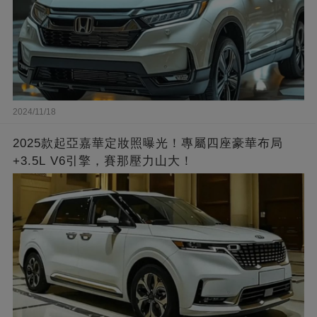
2024/11/18
2025款起亞嘉華定妝照曝光！專屬四座豪華布局
+3.5L V6引擎，賽那壓力山大！