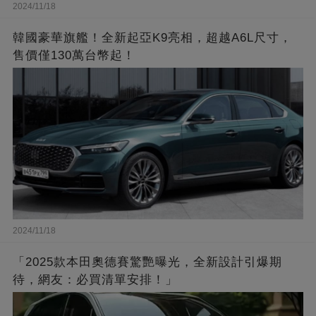
2024/11/18
韓國豪華旗艦！全新起亞K9亮相，超越A6L尺寸，
售價僅130萬台幣起！
2024/11/18
「2025款本田奧德賽驚艷曝光，全新設計引爆期
待，網友：必買清單安排！」