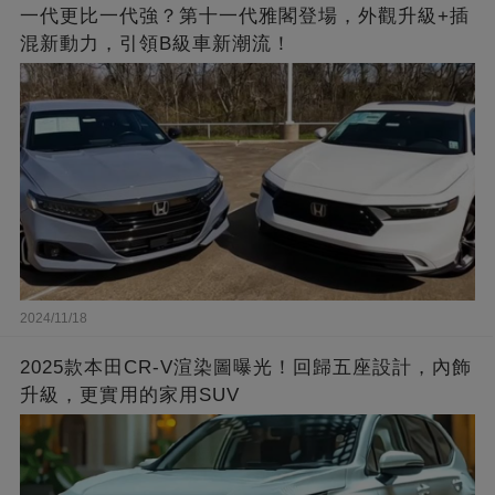
一代更比一代強？第十一代雅閣登場，外觀升級+插
混新動力，引領B級車新潮流！
2024/11/18
2025款本田CR-V渲染圖曝光！回歸五座設計，內飾
升級，更實用的家用SUV