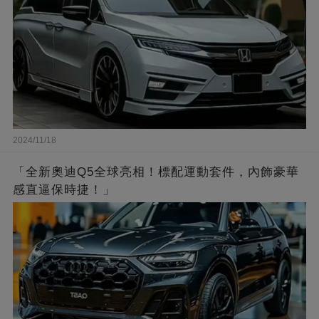
2024/11/18
「全新奧迪Q5全球亮相！標配運動套件，內飾豪華
感直逼保時捷！」