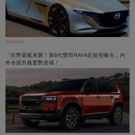
2024/11/18
「狂野霸氣來襲！第6代豐田RAV4定妝照曝光，內
外全面升級驚艷登場！」