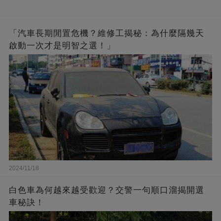
「汽車長期閒置危機？維修工揭秘：為什麼隔幾天
啟動一次才是明智之選！」
2024/11/18
白色車為何越來越受歡迎？交警一句順口溜揭開選
車秘訣！