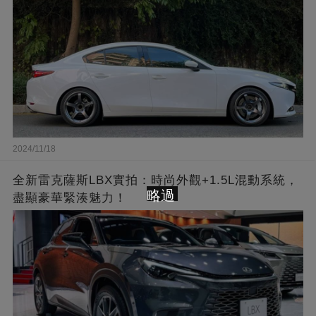
2024/11/18
全新雷克薩斯LBX實拍：時尚外觀+1.5L混動系統，
略過
盡顯豪華緊湊魅力！