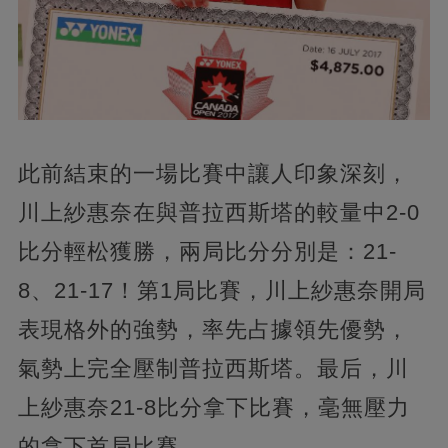
此前結束的一場比賽中讓人印象深刻，
川上紗惠奈在與普拉西斯塔的較量中2-0
比分輕松獲勝，兩局比分分別是：21-
8、21-17！第1局比賽，川上紗惠奈開局
表現格外的強勢，率先占據領先優勢，
氣勢上完全壓制普拉西斯塔。最后，川
上紗惠奈21-8比分拿下比賽，毫無壓力
的拿下首局比賽。