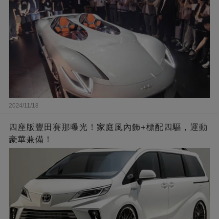
2024/11/18
四座版豐田賽那曝光！家庭風內飾+標配四驅，運動
豪華兼備！