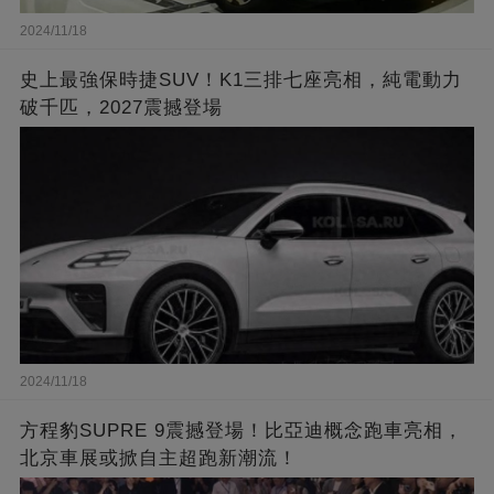
2024/11/18
史上最強保時捷SUV！K1三排七座亮相，純電動力
破千匹，2027震撼登場
2024/11/18
方程豹SUPRE 9震撼登場！比亞迪概念跑車亮相，
北京車展或掀自主超跑新潮流！