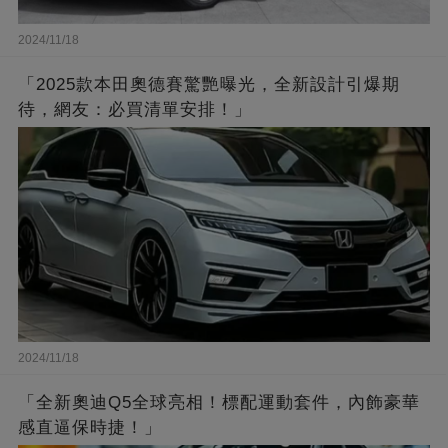
2024/11/18
「2025款本田奧德賽驚艷曝光，全新設計引爆期
待，網友：必買清單安排！」
2024/11/18
「全新奧迪Q5全球亮相！標配運動套件，內飾豪華
感直逼保時捷！」