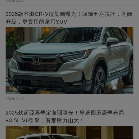
2024/11/18
2025款本田CR-V渲染圖曝光！回歸五座設計，內飾
升級，更實用的家用SUV
2024/11/18
2025款起亞嘉華定妝照曝光！專屬四座豪華布局
+3.5L V6引擎，賽那壓力山大！