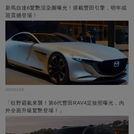
新馬自達6驚艷渲染圖曝光！搭載豐田引擎，明年或
迎震撼登場！
2024/11/18
「狂野霸氣來襲！第6代豐田RAV4定妝照曝光，內
外全面升級驚艷登場！」