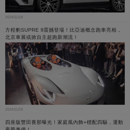
2024/11/18
方程豹SUPRE 9震撼登場！比亞迪概念跑車亮相，
北京車展或掀自主超跑新潮流！
2024/11/18
四座版豐田賽那曝光！家庭風內飾+標配四驅，運動
豪華兼備！