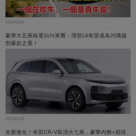
2024/11/18
豪華大五座純電SUV來襲：理想L6有望成為25萬級
別爆款之選！
2024/11/18
全新進化！本田CR-V取消大七座，豪華內飾+四排