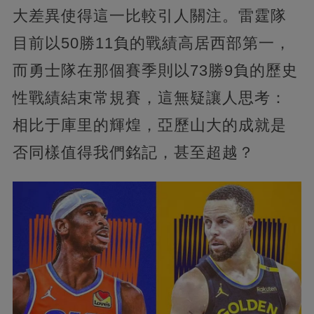
大差異使得這一比較引人關注。雷霆隊
目前以50勝11負的戰績高居西部第一，
而勇士隊在那個賽季則以73勝9負的歷史
性戰績結束常規賽，這無疑讓人思考：
相比于庫里的輝煌，亞歷山大的成就是
否同樣值得我們銘記，甚至超越？