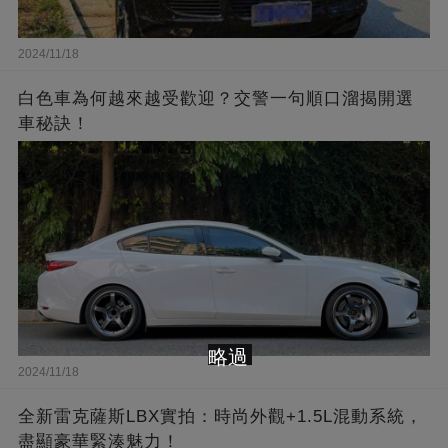
2024/11/18
白色車為何越來越受歡迎？交警一句順口溜揭開選
車秘訣！
略過
2024/11/18
全新雷克薩斯LBX實拍：時尚外觀+1.5L混動系統，
盡顯豪華緊湊魅力！