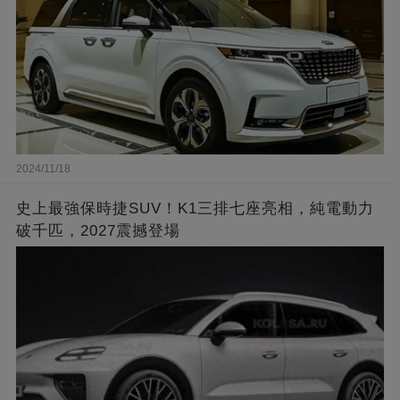
2024/11/18
史上最強保時捷SUV！K1三排七座亮相，純電動力
破千匹，2027震撼登場