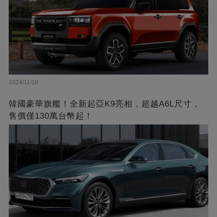
2024/11/18
韓國豪華旗艦！全新起亞K9亮相，超越A6L尺寸，
售價僅130萬台幣起！