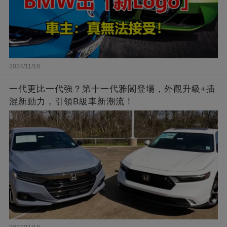
2024/11/18
一代更比一代強？第十一代雅閣登場，外觀升級+插
混新動力，引領B級車新潮流！