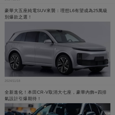
豪華大五座純電SUV來襲：理想L6有望成為25萬級
別爆款之選！
2024/11/18
全新進化！本田CR-V取消大七座，豪華內飾+四排
氣設計引爆期待！