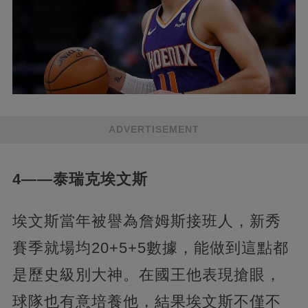
ADVERTISEMENT
4——泰瑞克埃文斯
埃文斯當年被譽為詹姆斯接班人，新秀
賽季就場均20+5+5數據，能做到這點都
是歷史級別大神。在國王他表現搶眼，
球隊也有意培養他，結果埃文斯不僅不