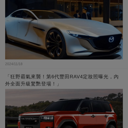
2024/11/18
「狂野霸氣來襲！第6代豐田RAV4定妝照曝光，內
外全面升級驚艷登場！」