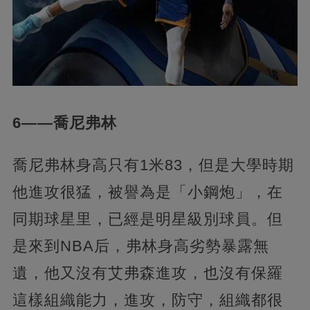
6——喬尼弗林
喬尼弗林身高只有1米83，但是大學時期
他進攻很猛，被譽為是「小鋼炮」，在
同期球星里，已經是明星級別球員。但
是來到NBA后，弗林身高劣勢暴露無
遺，他又沒有艾弗森進攻，也沒有保羅
這樣組織能力，進攻，防守，組織都很