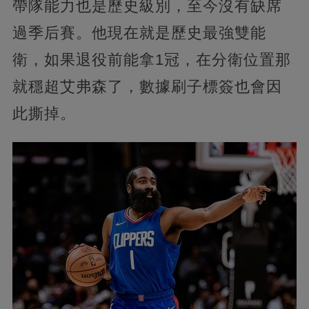
帶隊能力也是歷史級別，至今沒有缺席
過季后賽。他現在就是歷史最強雙能
衛，如果退役前能拿1冠，在分衛位置那
就穩超艾弗森了，數據刷子標簽也會因
此撕掉。