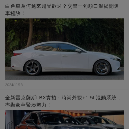
白色車為何越來越受歡迎？交警一句順口溜揭開選
車秘訣！
2024/11/18
全新雷克薩斯LBX實拍：時尚外觀+1.5L混動系統，
盡顯豪華緊湊魅力！