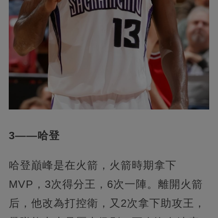
3——哈登
哈登巔峰是在火箭，火箭時期拿下
MVP，3次得分王，6次一陣。離開火箭
后，他改為打控衛，又2次拿下助攻王，