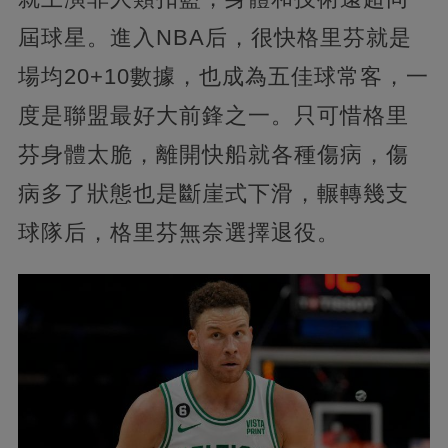
屆球星。進入NBA后，很快格里芬就是
場均20+10數據，也成為五佳球常客，一
度是聯盟最好大前鋒之一。只可惜格里
芬身體太脆，離開快船就各種傷病，傷
病多了狀態也是斷崖式下滑，輾轉幾支
球隊后，格里芬無奈選擇退役。