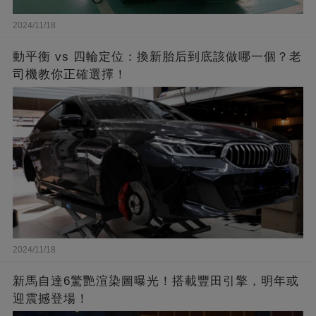
2024/11/18
動平衡 vs 四輪定位：換新胎后到底該做哪一個？老
司機教你正確選擇！
2024/11/18
新馬自達6驚艷渲染圖曝光！搭載豐田引擎，明年或
迎震撼登場！