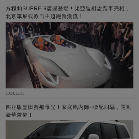
方程豹SUPRE 9震撼登場！比亞迪概念跑車亮相，
北京車展或掀自主超跑新潮流！
2024/11/18
四座版豐田賽那曝光！家庭風內飾+標配四驅，運動
豪華兼備！