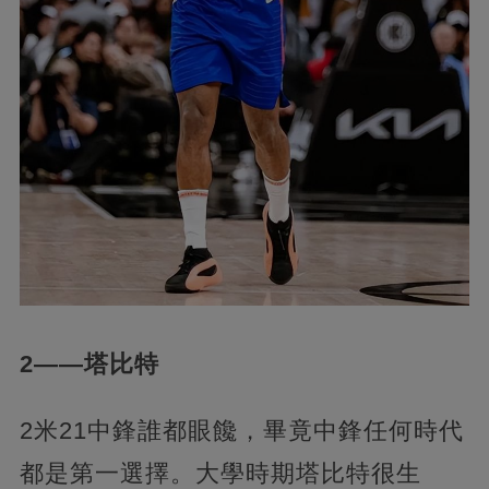
2——塔比特
2米21中鋒誰都眼饞，畢竟中鋒任何時代
都是第一選擇。大學時期塔比特很生