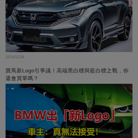
2024/11/18
寶馬新Logo引爭議！高端黑白標與藍白標之戰，你
還會買單嗎？