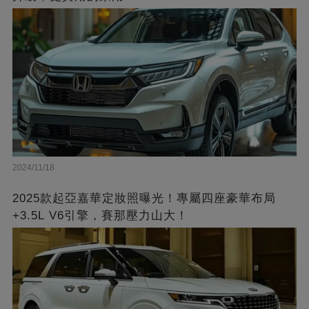
2024/11/18
2025款起亞嘉華定妝照曝光！專屬四座豪華布局
+3.5L V6引擎，賽那壓力山大！