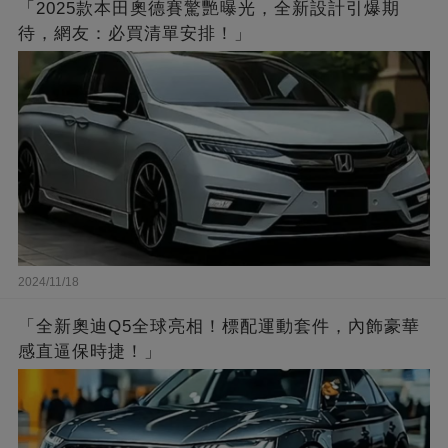
「2025款本田奧德賽驚艷曝光，全新設計引爆期
待，網友：必買清單安排！」
2024/11/18
「全新奧迪Q5全球亮相！標配運動套件，內飾豪華
感直逼保時捷！」