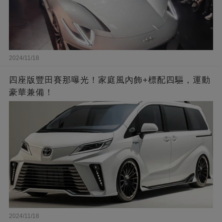
2024/11/18
四座版豐田賽那曝光！家庭風內飾+標配四驅，運動
豪華兼備！
2024/11/18