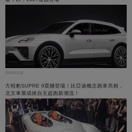
2024/11/18
方程豹SUPRE 9震撼登場！比亞迪概念跑車亮相，
北京車展或掀自主超跑新潮流！