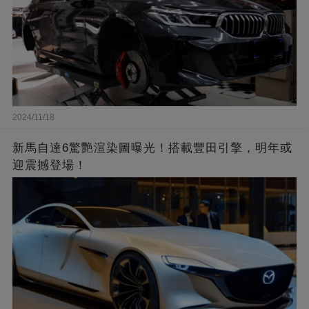
2024/11/18
新馬自達6驚艷渲染圖曝光！搭載豐田引擎，明年或
迎震撼登場！