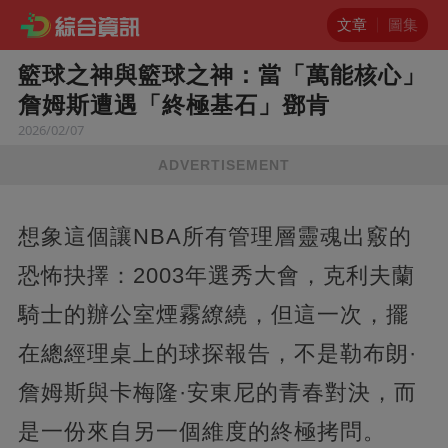
文章
圖集
籃球之神與籃球之神：當「萬能核心」
詹姆斯遭遇「終極基石」鄧肯
2026/02/07
ADVERTISEMENT
想象這個讓NBA所有管理層靈魂出竅的
恐怖抉擇：2003年選秀大會，克利夫蘭
騎士的辦公室煙霧繚繞，但這一次，擺
在總經理桌上的球探報告，不是勒布朗·
詹姆斯與卡梅隆·安東尼的青春對決，而
是一份來自另一個維度的終極拷問。