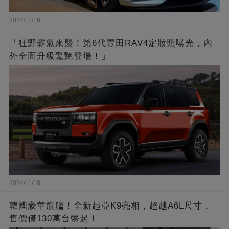
2024/11/18
「狂野霸氣來襲！第6代豐田RAV4定妝照曝光，內
外全面升級驚艷登場！」
2024/11/18
韓國豪華旗艦！全新起亞K9亮相，超越A6L尺寸，
售價僅130萬台幣起！