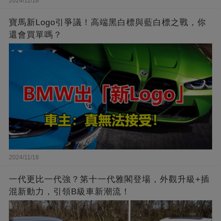
2024/11/18
寶馬新Logo引爭議！高端黑白標與藍白標之戰，你
還會買單嗎？
2024/11/18
一代更比一代強？第十一代雅閣登場，外觀升級+插
混新動力，引領B級車新潮流！