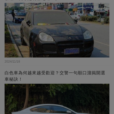
2024/11/18
白色車為何越來越受歡迎？交警一句順口溜揭開選
車秘訣！