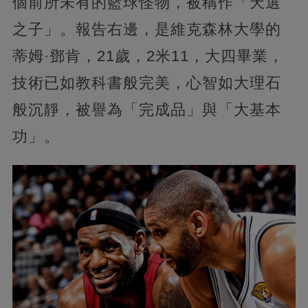
個前所未有的籃球怪物，被稱作「天選
之子」。報告右邊，是維克森林大學的
蒂姆·鄧肯，21歲，2米11，大四畢業，
技術已如教科書般完美，心智如大理石
般沉靜，被譽為「完成品」與「大基本
功」。