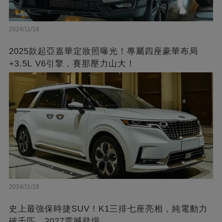
2024/11/18
2025款起亞嘉華定妝照曝光！專屬四座豪華布局
+3.5L V6引擎，賽那壓力山大！
2024/11/18
史上最強保時捷SUV！K1三排七座亮相，純電動力
破千匹，2027震撼登場