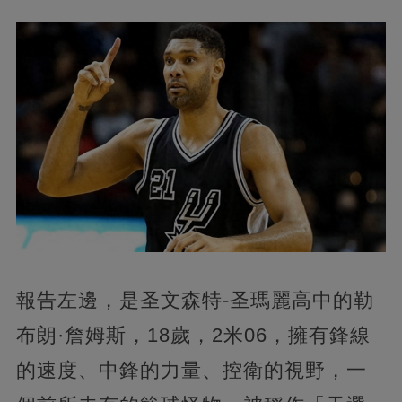
報告左邊，是圣文森特-圣瑪麗高中的勒
布朗·詹姆斯，18歲，2米06，擁有鋒線
的速度、中鋒的力量、控衛的視野，一