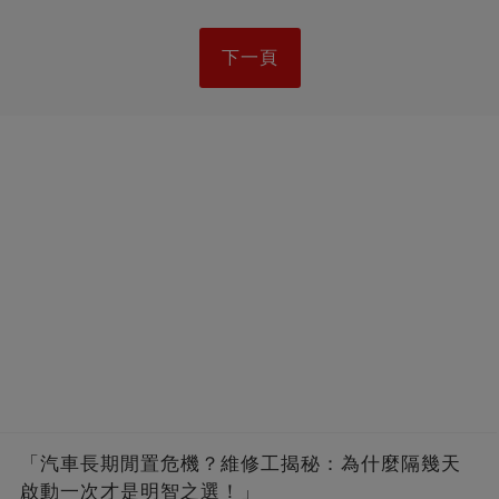
下一頁
「汽車長期閒置危機？維修工揭秘：為什麼隔幾天
啟動一次才是明智之選！」