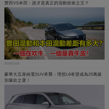
豐田VS本田：誰才是真正的混動技術之王？
2024/11/18
豪華大五座純電SUV來襲：理想L6有望成為25萬級
別爆款之選！