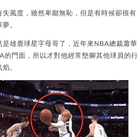
有失風度，雖然卑鄙無恥，但是有時候卻很有
軍夢。
然是雄鹿球星字母哥了，近年來NBA總裁蕭
BA的門面，所以才對他經常墊腳其他球員的
氣焰。