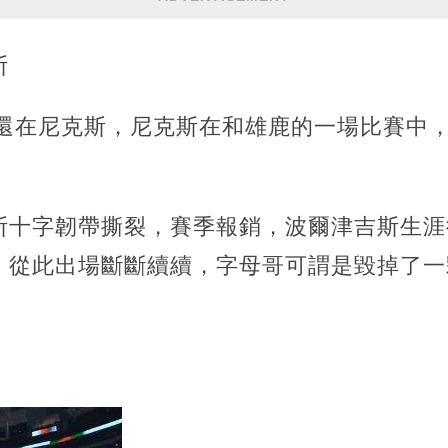
斯
斯還在尼克斯，尼克斯在和雄鹿的一場比賽中
斯十字韌帶撕裂，賽季報銷，波爾津吉斯生涯
，從此出場斷斷續續，字母哥可謂是毀掉了一