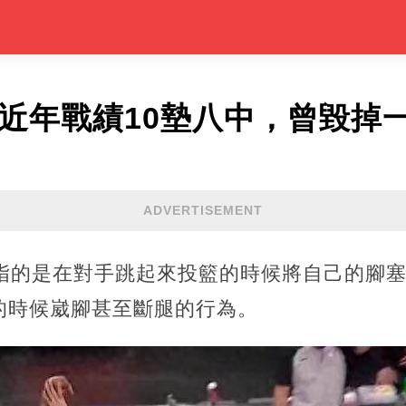
，近年戰績10墊八中，曾毀掉
ADVERTISEMENT
腳指的是在對手跳起來投籃的時候將自己的腳
的時候崴腳甚至斷腿的行為。