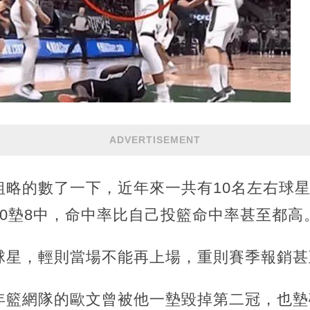
ADVERTISEMENT
粗略的數了一下，近年來一共有10名左右球
0墊8中，命中率比自己投籃命中率甚至都高
球星，輕則當場不能再上場，重則賽季報銷甚
年籃網隊的歐文曾被他一墊毀掉第二冠，也墊