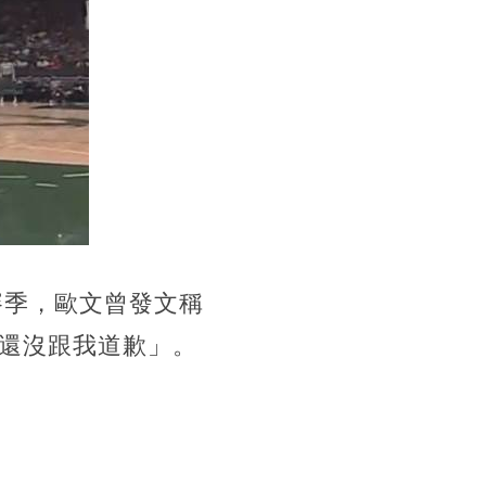
賽季，歐文曾發文稱
還沒跟我道歉」。