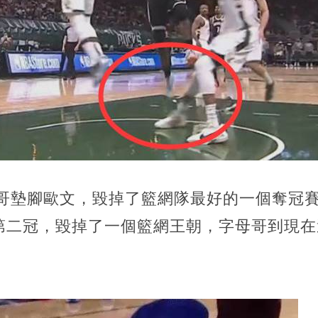
母哥墊腳歐文，毀掉了籃網隊最好的一個奪冠
第二冠，毀掉了一個籃網王朝，字母哥到現在