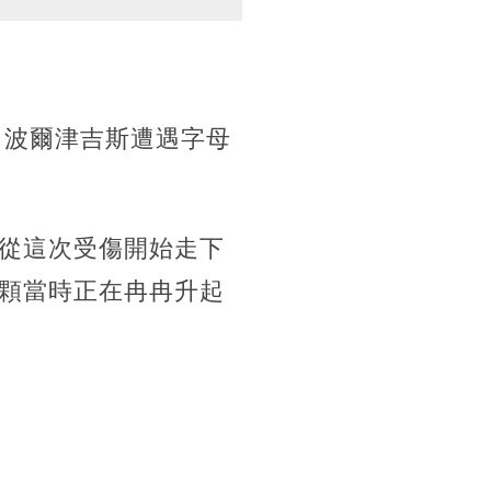
，波爾津吉斯遭遇字母
從這次受傷開始走下
顆當時正在冉冉升起