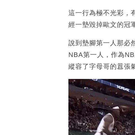
這一行為極不光彩，
經一墊毀掉歐文的冠
說到墊腳第一人那必
NBA第一人，作為N
縱容了字母哥的囂張