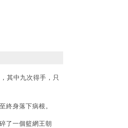
星，其中九次得手，只
。
至終身落下病根。
碎了一個籃網王朝