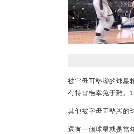
被字母哥墊腳的球星
有特雷楊幸免于難。1
其他被字母哥墊腳的
還有一個球星就是當