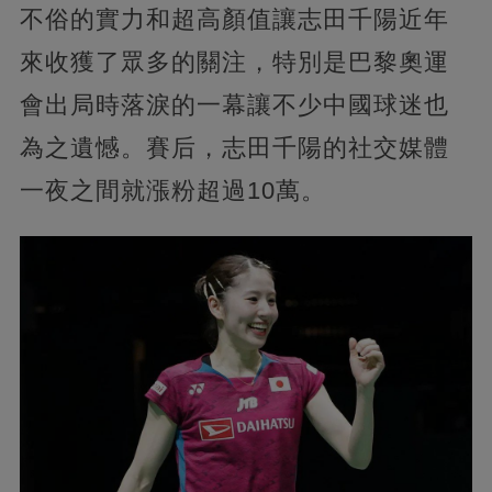
不俗的實力和超高顏值讓志田千陽近年
來收獲了眾多的關注，特別是巴黎奧運
會出局時落淚的一幕讓不少中國球迷也
為之遺憾。賽后，志田千陽的社交媒體
一夜之間就漲粉超過10萬。