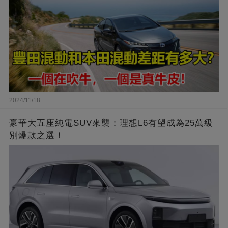
2024/11/18
豪華大五座純電SUV來襲：理想L6有望成為25萬級
別爆款之選！