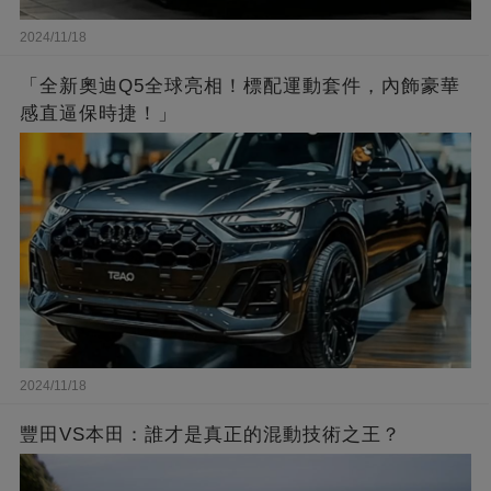
2024/11/18
「全新奧迪Q5全球亮相！標配運動套件，內飾豪華
感直逼保時捷！」
2024/11/18
豐田VS本田：誰才是真正的混動技術之王？