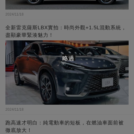
2024/11/18
全新雷克薩斯LBX實拍：時尚外觀+1.5L混動系統，
盡顯豪華緊湊魅力！
略過
2024/11/18
跑高速才明白：純電動車的短板，在燃油車面前被
徹底放大！