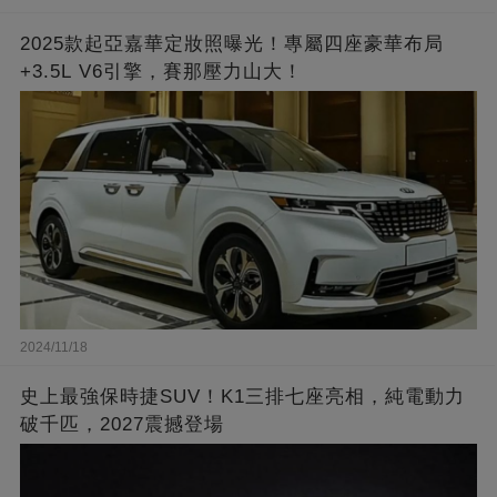
2025款起亞嘉華定妝照曝光！專屬四座豪華布局
+3.5L V6引擎，賽那壓力山大！
2024/11/18
史上最強保時捷SUV！K1三排七座亮相，純電動力
破千匹，2027震撼登場