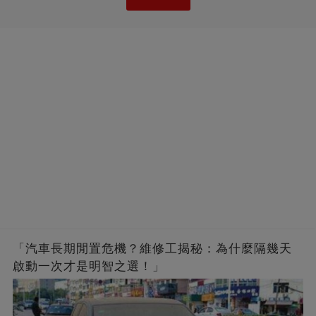
「汽車長期閒置危機？維修工揭秘：為什麼隔幾天
啟動一次才是明智之選！」