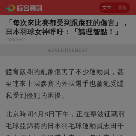
文章
圖集
「每次來比賽都受到跟蹤狂的傷害」，
日本羽球女神呼吁：「請理智點！」
2025/04/09
ADVERTISEMENT
體育飯圈的亂象傷害了不少運動員，甚
至連來中國參賽的外國選手也曾飽受隱
私受到侵犯的困擾。
北京時間4月8日下午，正在寧波征戰羽
毛球亞錦賽的日本羽毛球運動員志田千