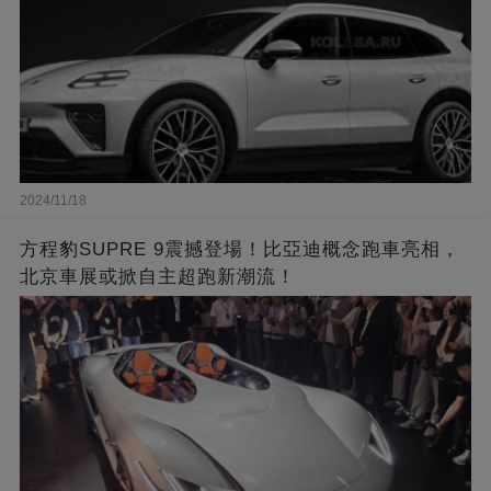
2024/11/18
方程豹SUPRE 9震撼登場！比亞迪概念跑車亮相，
北京車展或掀自主超跑新潮流！