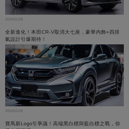
2024/11/18
全新進化！本田CR-V取消大七座，豪華內飾+四排
氣設計引爆期待！
2024/11/18
寶馬新Logo引爭議！高端黑白標與藍白標之戰，你