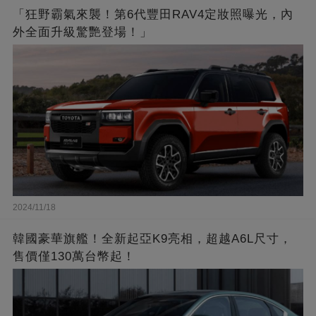
「狂野霸氣來襲！第6代豐田RAV4定妝照曝光，內
外全面升級驚艷登場！」
2024/11/18
韓國豪華旗艦！全新起亞K9亮相，超越A6L尺寸，
售價僅130萬台幣起！