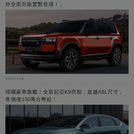
外全面升級驚艷登場！」
2024/11/18
韓國豪華旗艦！全新起亞K9亮相，超越A6L尺寸，
售價僅130萬台幣起！