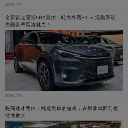
2024/11/18
全新雷克薩斯LBX實拍：時尚外觀+1.5L混動系統，
盡顯豪華緊湊魅力！
2024/11/18
跑高速才明白：純電動車的短板，在燃油車面前被
徹底放大！