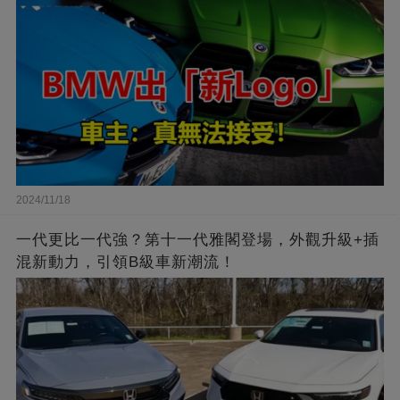
2024/11/18
一代更比一代強？第十一代雅閣登場，外觀升級+插
混新動力，引領B級車新潮流！