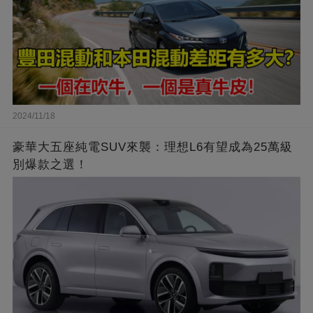
2024/11/18
豪華大五座純電SUV來襲：理想L6有望成為25萬級
別爆款之選！