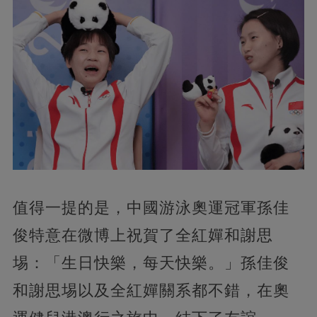
值得一提的是，中國游泳奧運冠軍孫佳
俊特意在微博上祝賀了全紅嬋和謝思
埸：「生日快樂，每天快樂。」孫佳俊
和謝思埸以及全紅嬋關系都不錯，在奧