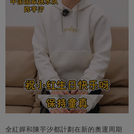
全紅嬋和陳芋汐都計劃在新的奧運周期