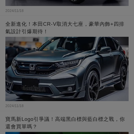
2024/11/18
全新進化！本田CR-V取消大七座，豪華內飾+四排
氣設計引爆期待！
2024/11/18
寶馬新Logo引爭議！高端黑白標與藍白標之戰，你
還會買單嗎？