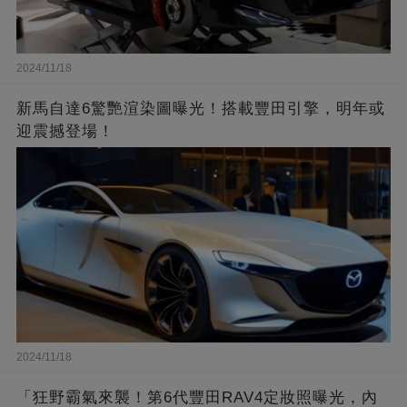
2024/11/18
新馬自達6驚艷渲染圖曝光！搭載豐田引擎，明年或
迎震撼登場！
2024/11/18
「狂野霸氣來襲！第6代豐田RAV4定妝照曝光，內