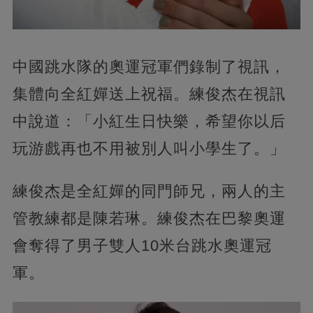
中國跳水隊的奧運冠軍們錄制了視訊，
集體向全紅嬋送上祝福。練俊杰在視訊
中說道：「小紅生日快樂，希望你以后
玩游戲再也不用被別人叫小學生了。」
練俊杰是全紅嬋的同門師兄，兩人的主
管教練都是陳若琳。練俊杰在巴黎奧運
會奪得了男子雙人10米台跳水奧運冠
軍。