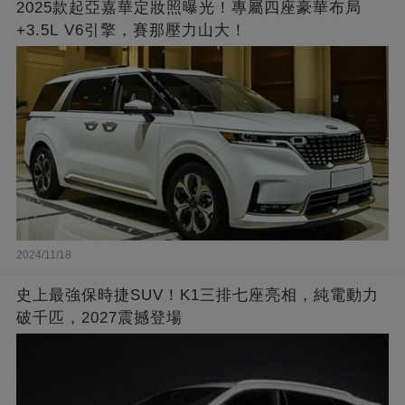
2025款起亞嘉華定妝照曝光！專屬四座豪華布局
+3.5L V6引擎，賽那壓力山大！
2024/11/18
史上最強保時捷SUV！K1三排七座亮相，純電動力
破千匹，2027震撼登場