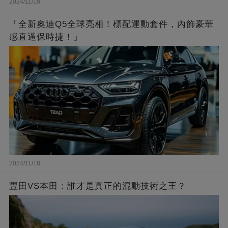
2024/11/18
「全新奧迪Q5全球亮相！標配運動套件，內飾豪華
感直逼保時捷！」
2024/11/18
豐田VS本田：誰才是真正的混動技術之王？