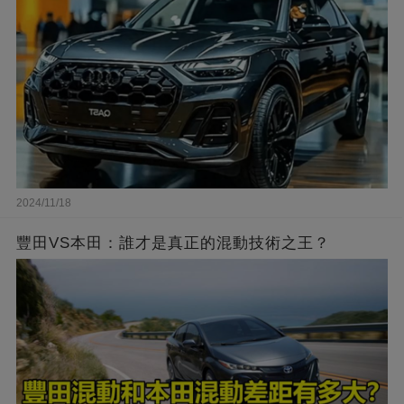
2024/11/18
豐田VS本田：誰才是真正的混動技術之王？