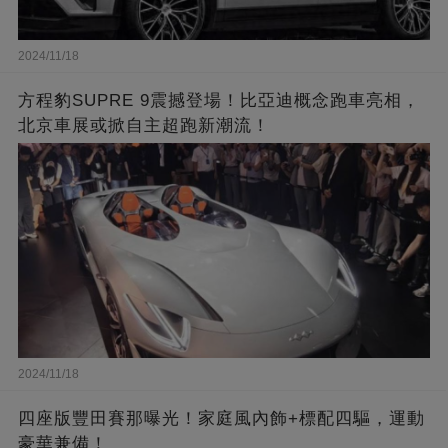
2024/11/18
方程豹SUPRE 9震撼登場！比亞迪概念跑車亮相，
北京車展或掀自主超跑新潮流！
2024/11/18
四座版豐田賽那曝光！家庭風內飾+標配四驅，運動
豪華兼備！