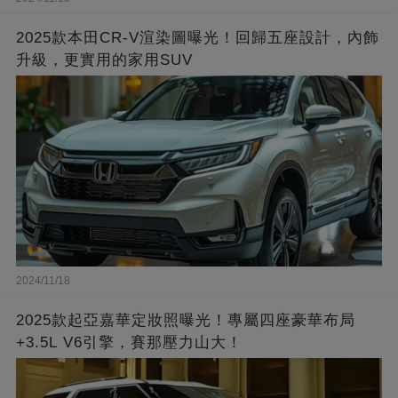
2025款本田CR-V渲染圖曝光！回歸五座設計，內飾
升級，更實用的家用SUV
2024/11/18
2025款起亞嘉華定妝照曝光！專屬四座豪華布局
+3.5L V6引擎，賽那壓力山大！