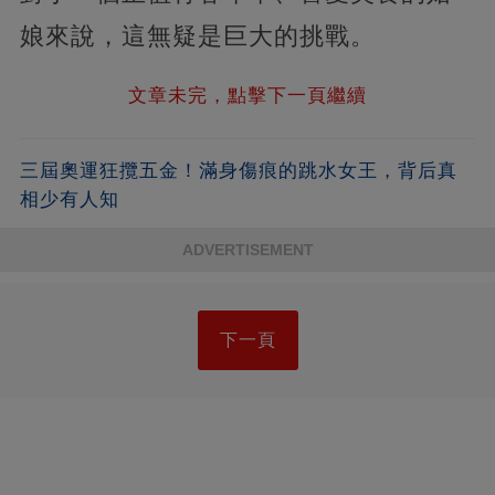
娘來說，這無疑是巨大的挑戰。
文章未完，點擊下一頁繼續
三屆奧運狂攬五金！滿身傷痕的跳水女王，背后真
相少有人知
ADVERTISEMENT
下一頁