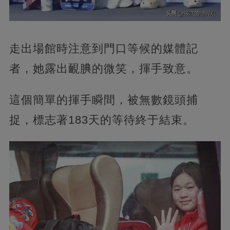
走出場館時注意到門口等候的媒體記
者，她露出靦腆的微笑，揮手致意。
這個簡單的揮手瞬間，被無數鏡頭捕
捉，標志著183天的等待終于結束。