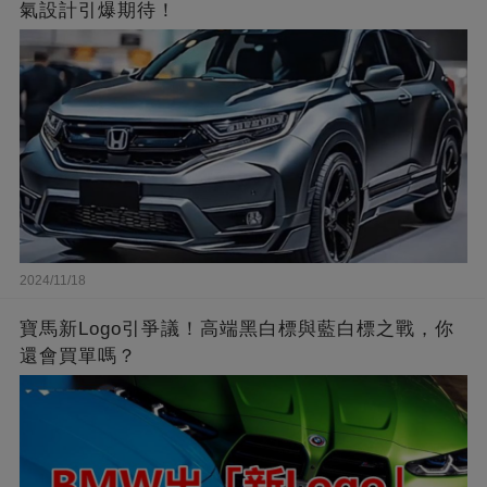
氣設計引爆期待！
2024/11/18
寶馬新Logo引爭議！高端黑白標與藍白標之戰，你
還會買單嗎？