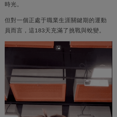
時光。
但對一個正處于職業生涯關鍵期的運動
員而言，這183天充滿了挑戰與蛻變。