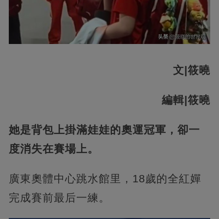
文|筱曉
編輯|筱曉
她是背包上掛滿娃娃的奧運冠軍，卻一
度消失在賽場上。
廣東奧體中心跳水館里，18歲的
全紅嬋
完成賽前最后一練。