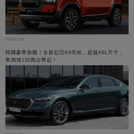
2024/11/18
韓國豪華旗艦！全新起亞K9亮相，超越A6L尺寸，
售價僅130萬台幣起！