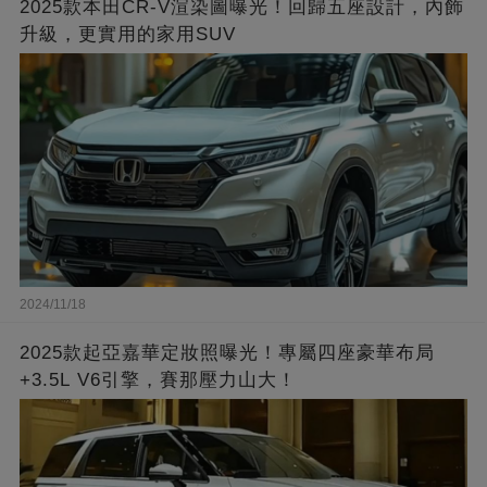
2025款本田CR-V渲染圖曝光！回歸五座設計，內飾
升級，更實用的家用SUV
2024/11/18
2025款起亞嘉華定妝照曝光！專屬四座豪華布局
+3.5L V6引擎，賽那壓力山大！