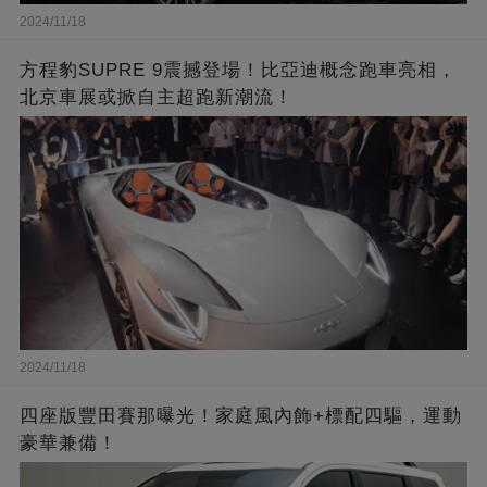
2024/11/18
方程豹SUPRE 9震撼登場！比亞迪概念跑車亮相，
北京車展或掀自主超跑新潮流！
2024/11/18
四座版豐田賽那曝光！家庭風內飾+標配四驅，運動
豪華兼備！