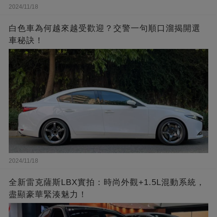
2024/11/18
白色車為何越來越受歡迎？交警一句順口溜揭開選
車秘訣！
2024/11/18
全新雷克薩斯LBX實拍：時尚外觀+1.5L混動系統，
盡顯豪華緊湊魅力！