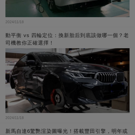
2024/11/18
動平衡 vs 四輪定位：換新胎后到底該做哪一個？老
司機教你正確選擇！
2024/11/18
新馬自達6驚艷渲染圖曝光！搭載豐田引擎，明年或