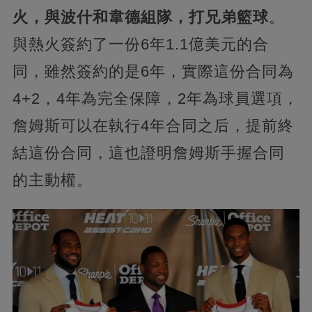
火，與波什和韋德組隊，打兄弟籃球
。
與熱火簽約了一份6年1.1億美元的合
同，雖然簽約的是6年，實際這份合同為
4+2，4年為完全保障，2年為球員選項，
詹姆斯可以在執行4年合同之后，提前終
結這份合同，這也證明詹姆斯手握合同
的主動權。