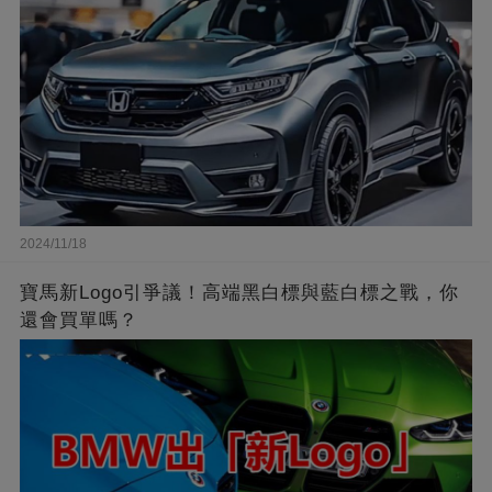
2024/11/18
寶馬新Logo引爭議！高端黑白標與藍白標之戰，你
還會買單嗎？