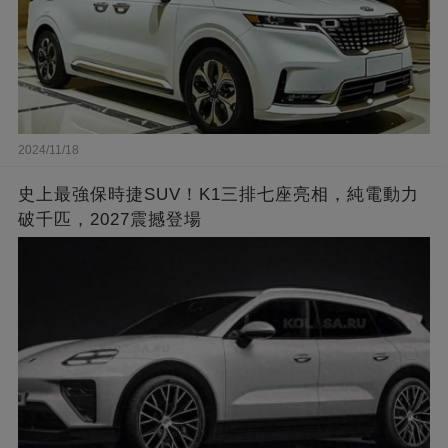
2024/11/18
史上最強保時捷SUV！K1三排七座亮相，純電動力
破千匹，2027震撼登場