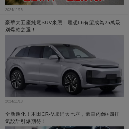
2024/11/18
豪華大五座純電SUV來襲：理想L6有望成為25萬級
別爆款之選！
2024/11/18
全新進化！本田CR-V取消大七座，豪華內飾+四排
氣設計引爆期待！