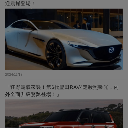
迎震撼登場！
2024/11/18
「狂野霸氣來襲！第6代豐田RAV4定妝照曝光，內
外全面升級驚艷登場！」