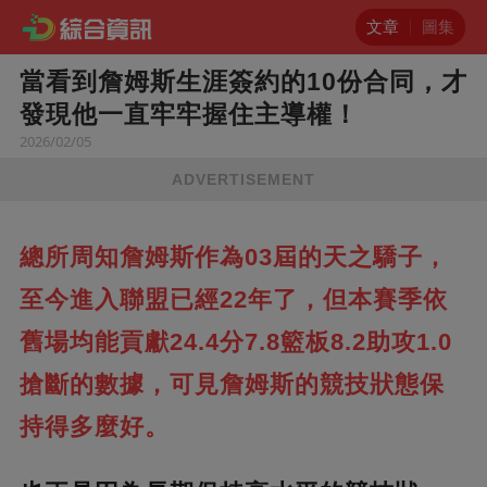
文章
圖集
當看到詹姆斯生涯簽約的10份合同，才
發現他一直牢牢握住主導權！
2026/02/05
ADVERTISEMENT
總所周知詹姆斯作為03屆的天之驕子，
至今進入聯盟已經22年了，但本賽季依
舊場均能貢獻24.4分7.8籃板8.2助攻1.0
搶斷的數據，可見詹姆斯的競技狀態保
持得多麼好。