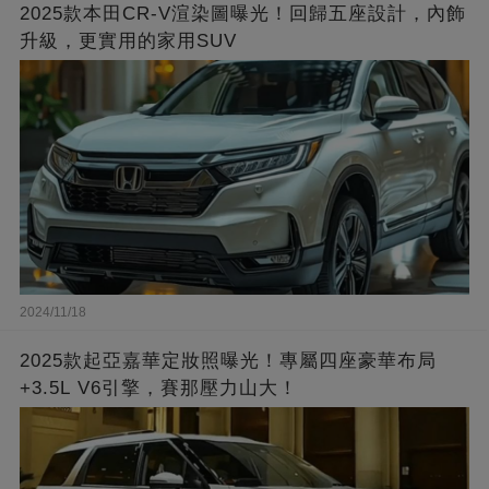
2025款本田CR-V渲染圖曝光！回歸五座設計，內飾
升級，更實用的家用SUV
2024/11/18
2025款起亞嘉華定妝照曝光！專屬四座豪華布局
+3.5L V6引擎，賽那壓力山大！