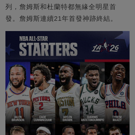
列，詹姆斯和杜蘭特都無緣全明星首
發。詹姆斯連續21年首發神跡終結。