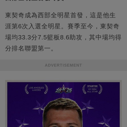
東契奇成為西部全明星首發，這是他生
涯第6次入選全明星。賽季至今，東契奇
場均33.3分7.5籃板8.6助攻，其中場均得
分排名聯盟第一。
ADVERTISEMENT