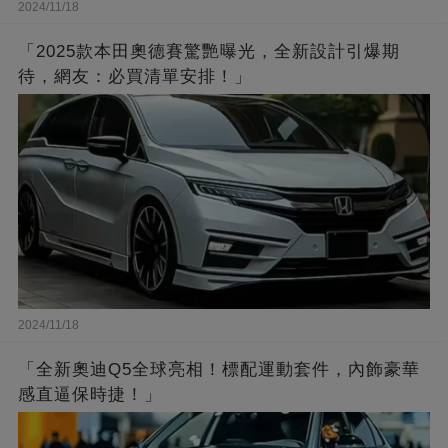
2024/11/18
「2025款本田奧德賽驚艷曝光，全新設計引爆期
待，網友：必買清單安排！」
2024/11/18
「全新奧迪Q5全球亮相！標配運動套件，內飾豪華
感直逼保時捷！」