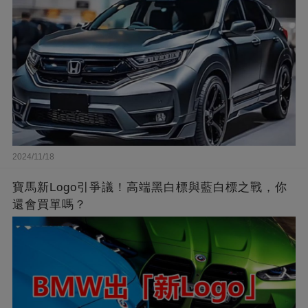
2024/11/18
寶馬新Logo引爭議！高端黑白標與藍白標之戰，你
還會買單嗎？