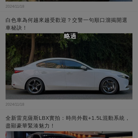
2024/11/18
白色車為何越來越受歡迎？交警一句順口溜揭開選
車秘訣！
略過
2024/11/18
全新雷克薩斯LBX實拍：時尚外觀+1.5L混動系統，
盡顯豪華緊湊魅力！