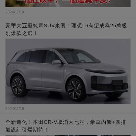
2024/11/18
豪華大五座純電SUV來襲：理想L6有望成為25萬級
別爆款之選！
2024/11/18
全新進化！本田CR-V取消大七座，豪華內飾+四排
氣設計引爆期待！