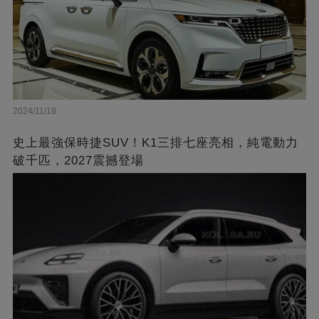
2024/11/18
史上最強保時捷SUV！K1三排七座亮相，純電動力
破千匹，2027震撼登場