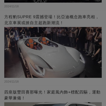
2024/11/18
方程豹SUPRE 9震撼登場！比亞迪概念跑車亮相，
北京車展或掀自主超跑新潮流！
2024/11/18
四座版豐田賽那曝光！家庭風內飾+標配四驅，運動
豪華兼備！