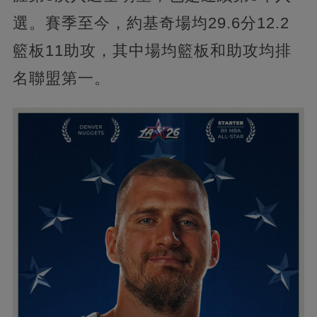
選。賽季至今，約基奇場均29.6分12.2
籃板11助攻，其中場均籃板和助攻均排
名聯盟第一。