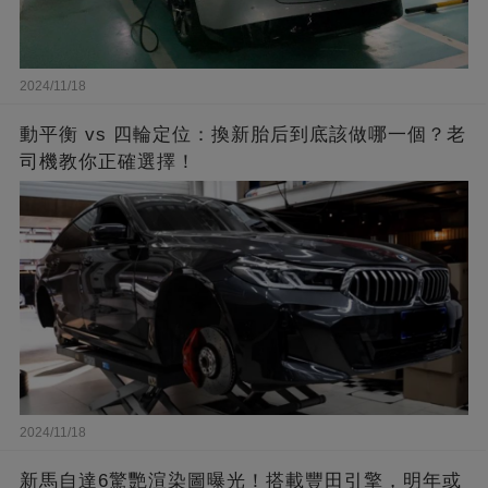
2024/11/18
動平衡 vs 四輪定位：換新胎后到底該做哪一個？老
司機教你正確選擇！
2024/11/18
新馬自達6驚艷渲染圖曝光！搭載豐田引擎，明年或