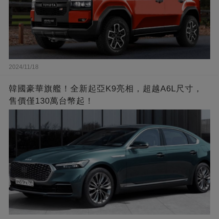
2024/11/18
韓國豪華旗艦！全新起亞K9亮相，超越A6L尺寸，
售價僅130萬台幣起！