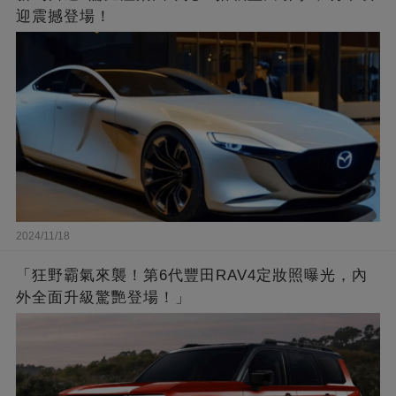
迎震撼登場！
2024/11/18
「狂野霸氣來襲！第6代豐田RAV4定妝照曝光，內
外全面升級驚艷登場！」