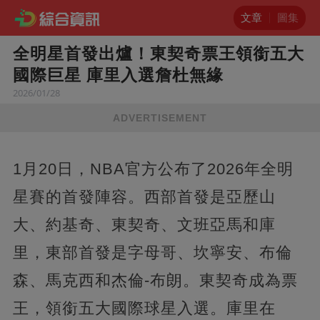
文章
圖集
全明星首發出爐！東契奇票王領銜五大
國際巨星 庫里入選詹杜無緣
2026/01/28
ADVERTISEMENT
1月20日，NBA官方公布了2026年全明
星賽的首發陣容。西部首發是亞歷山
大、約基奇、東契奇、文班亞馬和庫
里，東部首發是字母哥、坎寧安、布倫
森、馬克西和杰倫-布朗。東契奇成為票
王，領銜五大國際球星入選。庫里在