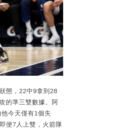
態，22中9拿到28
助攻的準三雙數據。阿
的他今天僅有1個失
即便7人上雙，火箭隊