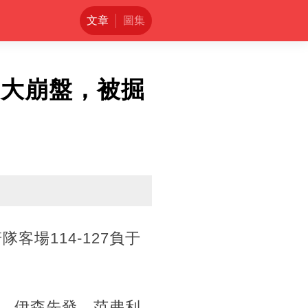
文章
圖集
節大崩盤，被掘
客場114-127負于
，伊森先發。范弗利