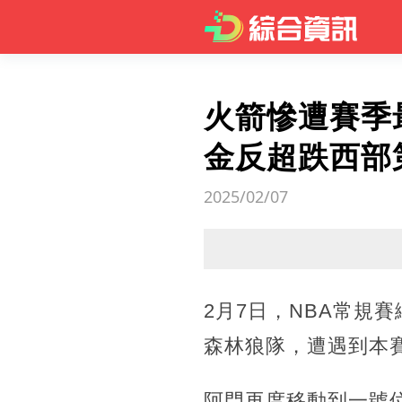
火箭慘遭賽季
金反超跌西部
2025/02/07
2月7日，NBA常規
森林狼隊，遭遇到本
阿門再度移動到一號