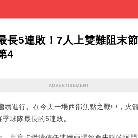
最長5連敗！7人上雙難阻末
第4
ADVERTISEMENT
賽繼續進行。在今天一場西部焦點之戰中，火箭隊
賽季球隊最長的5連敗。
位，烏度卡繼續信任連續兩場致命失誤的阿門