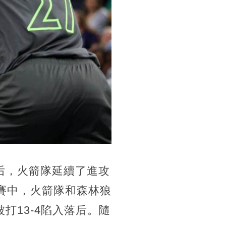
后，火箭隊延續了進攻
賽中，火箭隊和森林狼
打13-4陷入落后。隨