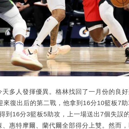
天多人發揮優異。格林找回了一月份的良好狀
迎來復出后的第二戰，他拿到16分10籃板7
效得到16分3籃板5助攻，上一場送出7個失誤
森、惠特摩爾、蘭代爾全部得分上雙。然而，