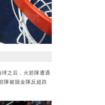
輸球之后，火箭隊遭遇
火箭隊被掘金隊反超跌