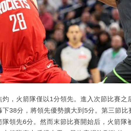
焦灼，火箭隊僅以1分領先。進入次節比賽之
轟下38分，將領先優勢擴大到5分。第三節比
隊領先6分。然而末節比賽開始后，火箭隊被