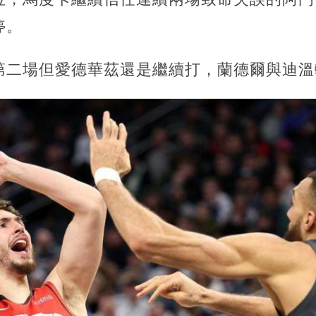
停。
第二場但愛德華茲還是繼續打，蘭德爾與迪溫