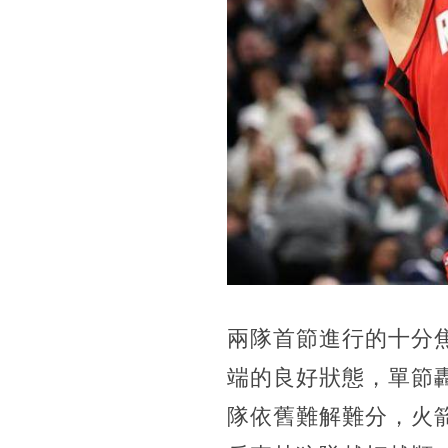
兩隊首節進行的十分
端的良好狀態，單節
隊依舊難解難分，火箭