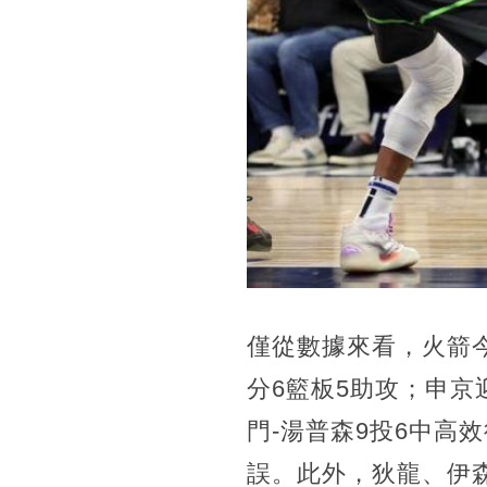
僅從數據來看，火箭今
分6籃板5助攻；申京
門-湯普森9投6中高
誤。此外，狄龍、伊