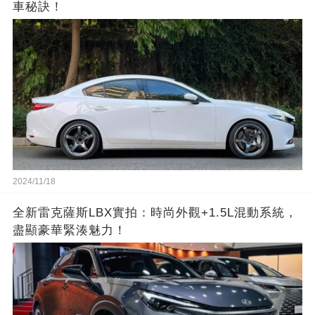
車秘訣！
2024/11/18
全新雷克薩斯LBX實拍：時尚外觀+1.5L混動系統，
盡顯豪華緊湊魅力！