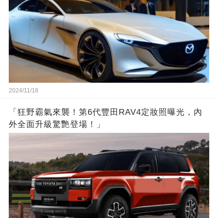
2024/11/18
「狂野霸氣來襲！第6代豐田RAV4定妝照曝光，內
外全面升級驚艷登場！」