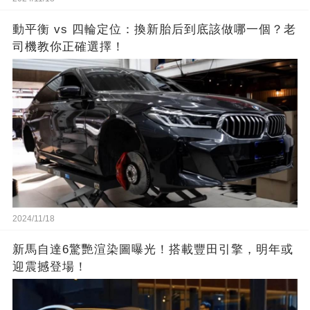
動平衡 vs 四輪定位：換新胎后到底該做哪一個？老
司機教你正確選擇！
2024/11/18
新馬自達6驚艷渲染圖曝光！搭載豐田引擎，明年或
迎震撼登場！