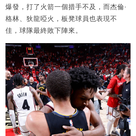
爆發，打了火箭一個措手不及，而杰倫·
格林、狄龍啞火，板凳球員也表現不
佳，球隊最終敗下陣來。