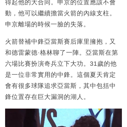
得起他的大合同。申京的位置應該不會
動，他可以繼續擔當火箭的內線支柱。
申京離場的時候一臉的失落。
火箭替補中鋒亞當斯賽后庫里擁抱，又
和德雷蒙德·格林聊了一陣。亞當斯在第
六場比賽扮演奇兵立下大功。31歲的他
是一位非常實用的中鋒。這個夏天肯定
會有很多球隊追求亞當斯，其中包括中
鋒位置存在巨大漏洞的湖人。