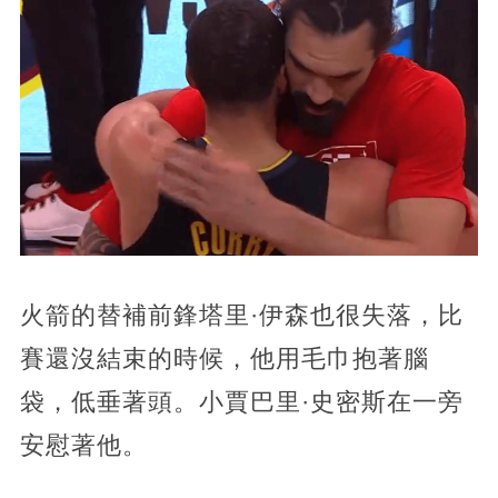
火箭的替補前鋒塔里·伊森也很失落，比
賽還沒結束的時候，他用毛巾抱著腦
袋，低垂著頭。小賈巴里·史密斯在一旁
安慰著他。