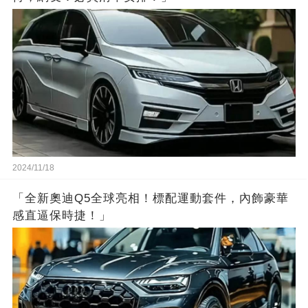
2024/11/18
「全新奧迪Q5全球亮相！標配運動套件，內飾豪華
感直逼保時捷！」