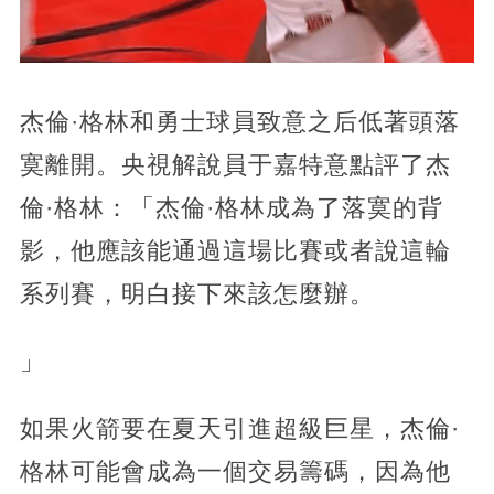
杰倫·格林和勇士球員致意之后低著頭落
寞離開。央視解說員于嘉特意點評了杰
倫·格林：「杰倫·格林成為了落寞的背
影，他應該能通過這場比賽或者說這輪
系列賽，明白接下來該怎麼辦。
」
如果火箭要在夏天引進超級巨星，杰倫·
格林可能會成為一個交易籌碼，因為他