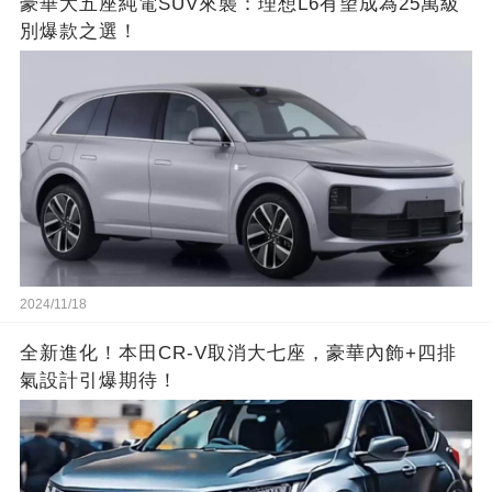
豪華大五座純電SUV來襲：理想L6有望成為25萬級
別爆款之選！
2024/11/18
全新進化！本田CR-V取消大七座，豪華內飾+四排
氣設計引爆期待！