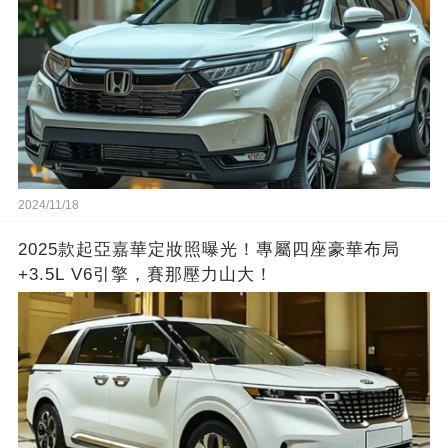
2024/11/18
2025款起亞嘉華定妝照曝光！專屬四座豪華布局
+3.5L V6引擎，賽那壓力山大！