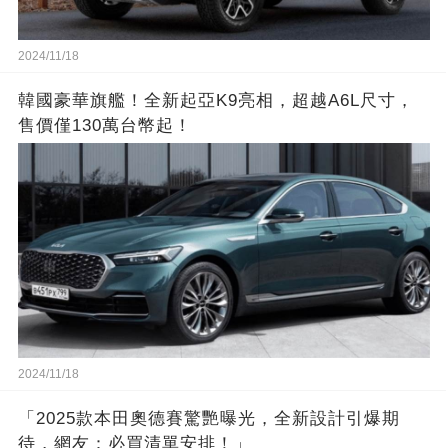
2024/11/18
韓國豪華旗艦！全新起亞K9亮相，超越A6L尺寸，
售價僅130萬台幣起！
2024/11/18
「2025款本田奧德賽驚艷曝光，全新設計引爆期
待，網友：必買清單安排！」