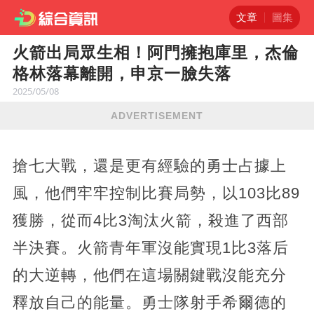
文章
圖集
火箭出局眾生相！阿門擁抱庫里，杰倫
格林落幕離開，申京一臉失落
2025/05/08
ADVERTISEMENT
搶七大戰，還是更有經驗的勇士占據上
風，他們牢牢控制比賽局勢，以103比89
獲勝，從而4比3淘汰火箭，殺進了西部
半決賽。火箭青年軍沒能實現1比3落后
的大逆轉，他們在這場關鍵戰沒能充分
釋放自己的能量。勇士隊射手希爾德的