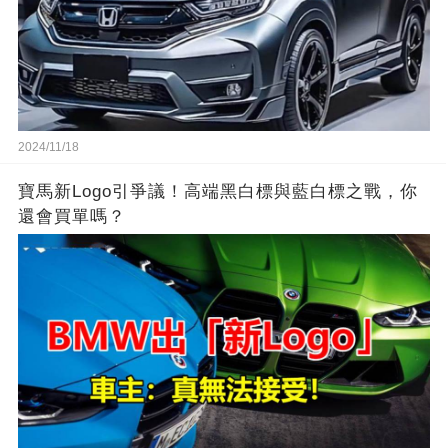
2024/11/18
寶馬新Logo引爭議！高端黑白標與藍白標之戰，你
還會買單嗎？