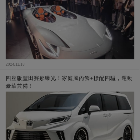
2024/11/18
四座版豐田賽那曝光！家庭風內飾+標配四驅，運動
豪華兼備！