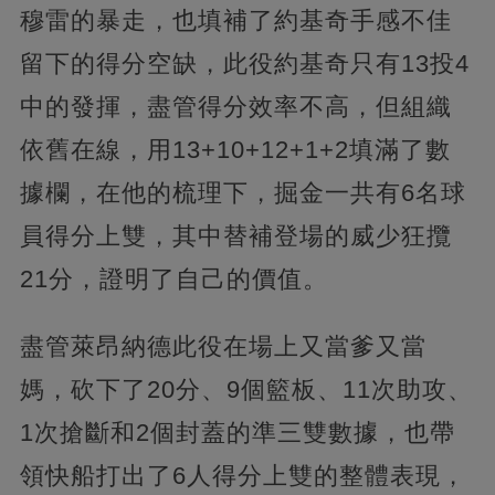
穆雷的暴走，也填補了約基奇手感不佳
留下的得分空缺，此役約基奇只有13投4
中的發揮，盡管得分效率不高，但組織
依舊在線，用13+10+12+1+2填滿了數
據欄，在他的梳理下，掘金一共有6名球
員得分上雙，其中替補登場的威少狂攬
21分，證明了自己的價值。
盡管萊昂納德此役在場上又當爹又當
媽，砍下了20分、9個籃板、11次助攻、
1次搶斷和2個封蓋的準三雙數據，也帶
領快船打出了6人得分上雙的整體表現，