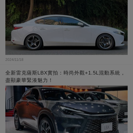
2024/11/18
全新雷克薩斯LBX實拍：時尚外觀+1.5L混動系統，
盡顯豪華緊湊魅力！