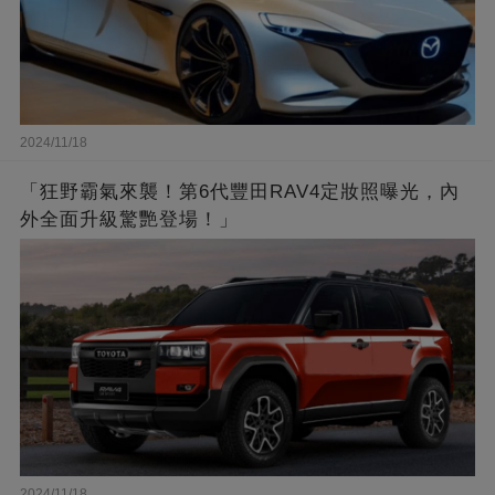
2024/11/18
「狂野霸氣來襲！第6代豐田RAV4定妝照曝光，內
外全面升級驚艷登場！」
2024/11/18