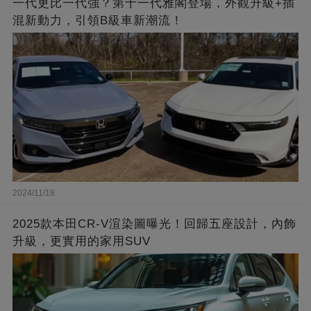
一代更比一代強？第十一代雅閣登場，外觀升級+插
混新動力，引領B級車新潮流！
2024/11/18
2025款本田CR-V渲染圖曝光！回歸五座設計，內飾
升級，更實用的家用SUV