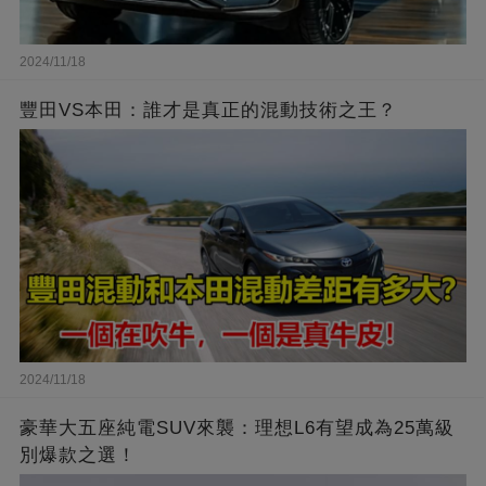
2024/11/18
豐田VS本田：誰才是真正的混動技術之王？
2024/11/18
豪華大五座純電SUV來襲：理想L6有望成為25萬級
別爆款之選！