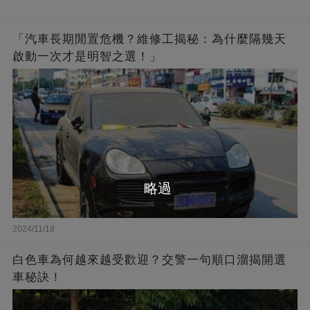
「汽車長期閒置危機？維修工揭秘：為什麼隔幾天
啟動一次才是明智之選！」
略過
2024/11/18
白色車為何越來越受歡迎？交警一句順口溜揭開選
車秘訣！