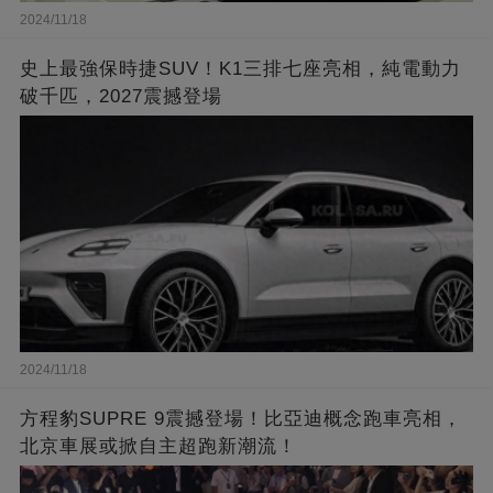
2024/11/18
史上最強保時捷SUV！K1三排七座亮相，純電動力
破千匹，2027震撼登場
2024/11/18
方程豹SUPRE 9震撼登場！比亞迪概念跑車亮相，
北京車展或掀自主超跑新潮流！