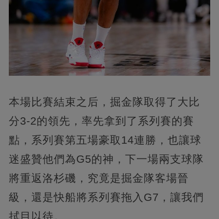
本場比賽結束之后，掘金隊取得了大比
分3-2的領先，率先拿到了系列賽的賽
點，系列賽第五場豪取14連勝，也讓球
迷盛贊他們為G5的神，下一場兩支球隊
將重返洛杉磯，究竟是掘金隊客場晉
級，還是快船將系列賽拖入G7，讓我們
拭目以待。