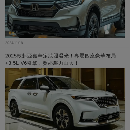
2024/11/18
2025款起亞嘉華定妝照曝光！專屬四座豪華布局
+3.5L V6引擎，賽那壓力山大！