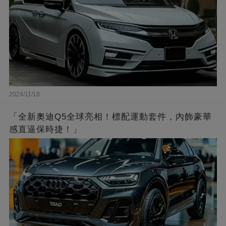
2024/11/18
「全新奧迪Q5全球亮相！標配運動套件，內飾豪華
感直逼保時捷！」