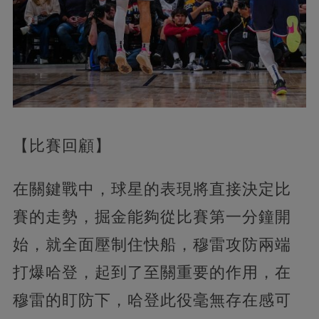
【比賽回顧】
在關鍵戰中，球星的表現將直接決定比
賽的走勢，掘金能夠從比賽第一分鐘開
始，就全面壓制住快船，穆雷攻防兩端
打爆哈登，起到了至關重要的作用，在
穆雷的盯防下，哈登此役毫無存在感可