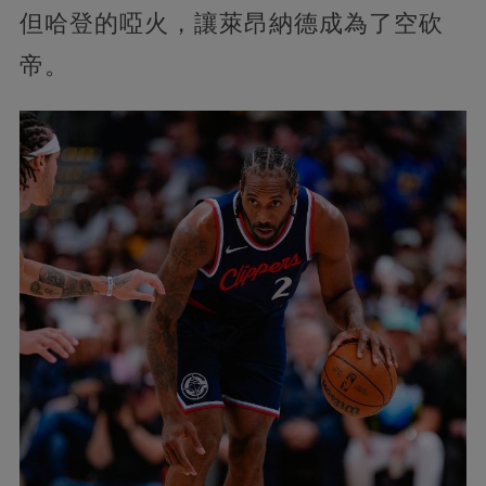
但哈登的啞火，讓萊昂納德成為了空砍
帝。