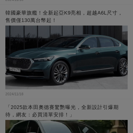
韓國豪華旗艦！全新起亞K9亮相，超越A6L尺寸，
售價僅130萬台幣起！
2024/11/18
「2025款本田奧德賽驚艷曝光，全新設計引爆期
待，網友：必買清單安排！」