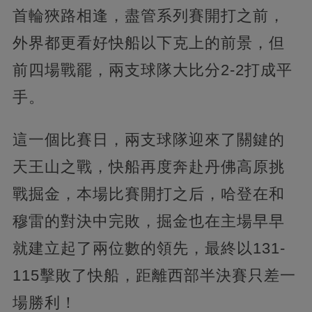
首輪狹路相逢，盡管系列賽開打之前，
外界都更看好快船以下克上的前景，但
前四場戰罷，兩支球隊大比分2-2打成平
手。
這一個比賽日，兩支球隊迎來了關鍵的
天王山之戰，快船再度奔赴丹佛高原挑
戰掘金，本場比賽開打之后，哈登在和
穆雷的對決中完敗，掘金也在主場早早
就建立起了兩位數的領先，最終以131-
115擊敗了快船，距離西部半決賽只差一
場勝利！