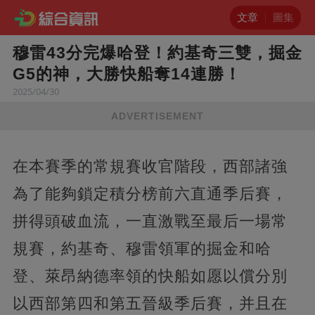
文章
圖集
穆雷43分完爆哈登！約基奇三雙，掘金
G5的神，大勝快船奪14連勝！
2025/04/30
ADVERTISEMENT
在本賽季的常規賽收官階段，西部諸強
為了能夠鎖定積分榜前六直通季后賽，
拼得頭破血流，一直激戰至最后一場常
規賽，約基奇、穆雷領軍的掘金和哈
登、萊昂納德率領的快船如愿以償分別
以西部第四和第五晉級季后賽，并且在