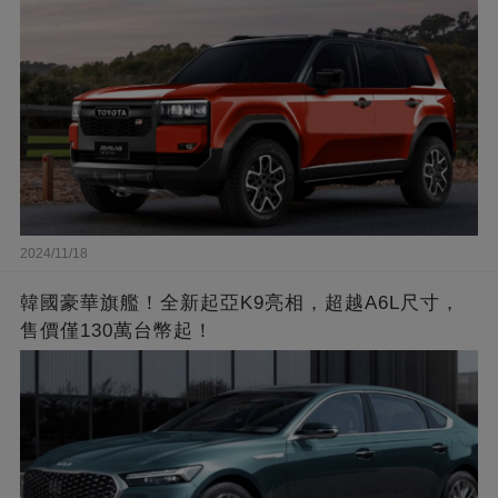
2024/11/18
韓國豪華旗艦！全新起亞K9亮相，超越A6L尺寸，
售價僅130萬台幣起！