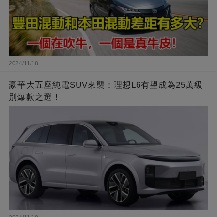
2024/11/18
豪華大五座純電SUV來襲：理想L6有望成為25萬級
別爆款之選！