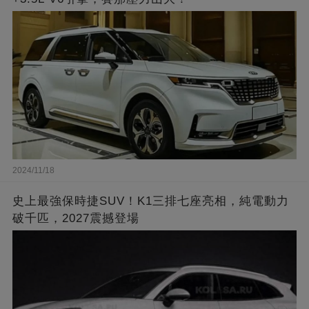
2024/11/18
史上最強保時捷SUV！K1三排七座亮相，純電動力
破千匹，2027震撼登場