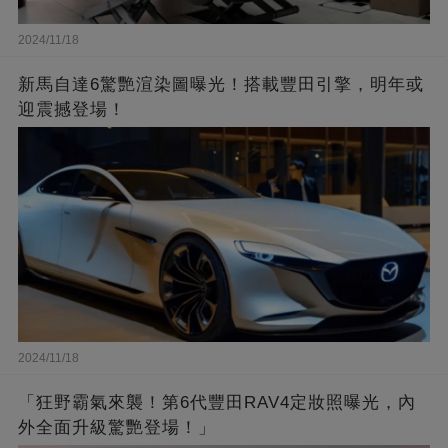
2024/11/18
新馬自達6驚艷渲染圖曝光！搭載豐田引擎，明年或
迎震撼登場！
2024/11/18
「狂野霸氣來襲！第6代豐田RAV4定妝照曝光，內
外全面升級驚艷登場！」