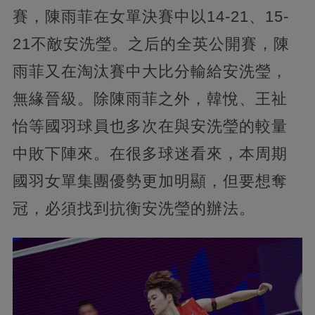
賽，陳雨菲在女單決賽中以14-21、15-
21不敵安洗瑩。之后的全英公開賽，陳
雨菲又在淘汰賽中大比分輸給安洗瑩，
無緣晉級。除陳雨菲之外，韓悅、王祉
怡等國羽球員也多次在與安洗瑩的較量
中敗下陣來。在很多球迷看來，本周期
國羽女單集團優勢更加明顯，但要想奪
冠，必須找到抗衡安洗瑩的辦法。