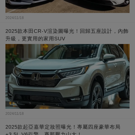
2024/11/18
2025款本田CR-V渲染圖曝光！回歸五座設計，內飾
升級，更實用的家用SUV
2024/11/18
2025款起亞嘉華定妝照曝光！專屬四座豪華布局
+3.5L V6引擎，賽那壓力山大！