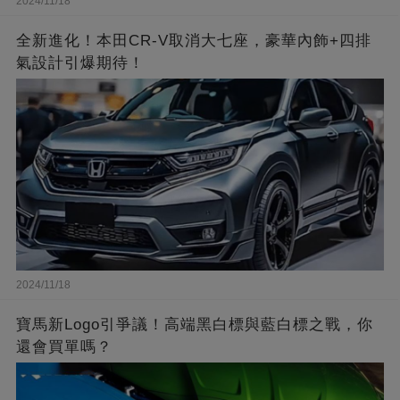
2024/11/18
全新進化！本田CR-V取消大七座，豪華內飾+四排
氣設計引爆期待！
2024/11/18
寶馬新Logo引爭議！高端黑白標與藍白標之戰，你
還會買單嗎？