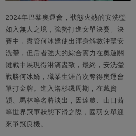
2024年巴黎奧運會，狀態火熱的安洗瑩
如入無人之境，強勢打進女單決賽。決
賽中，盡管何冰嬌使出渾身解數沖擊安
洗瑩，但后者強大的綜合實力在奧運關
鍵戰中展現得淋漓盡致，最終，安洗瑩
戰勝何冰嬌，職業生涯首次奪得奧運會
單打金牌。進入洛杉磯周期，在戴資
穎、馬林等名將淡出，因達農、山口茜
等世界冠軍狀態下滑之際，國羽女單迎
來爭冠良機。