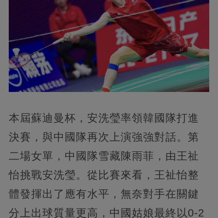
本屆蘇迪曼杯，安洗瑩率領韓國隊打進
決賽，與中國隊再次上演強強對話。第
二場女單，中國隊雪藏陳雨菲，由王祉
怡挑戰安洗瑩。從比賽來看，王祉怡整
體發揮出了應有水平，無奈對手在關鍵
分上出球質量更高，中國姑娘最終以0-2