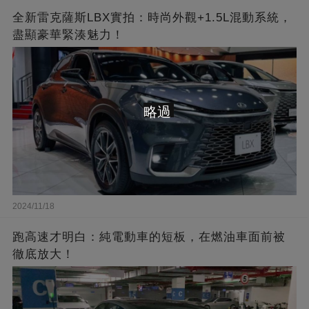
全新雷克薩斯LBX實拍：時尚外觀+1.5L混動系統，
盡顯豪華緊湊魅力！
略過
2024/11/18
跑高速才明白：純電動車的短板，在燃油車面前被
徹底放大！