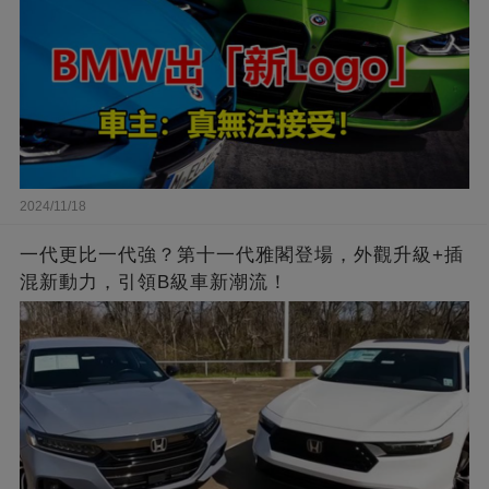
2024/11/18
一代更比一代強？第十一代雅閣登場，外觀升級+插
混新動力，引領B級車新潮流！