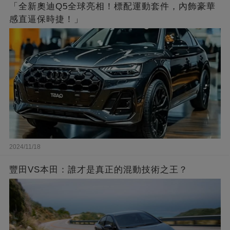
「全新奧迪Q5全球亮相！標配運動套件，內飾豪華
感直逼保時捷！」
2024/11/18
豐田VS本田：誰才是真正的混動技術之王？