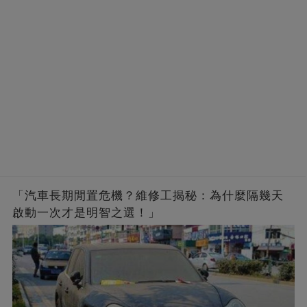
「汽車長期閒置危機？維修工揭秘：為什麼隔幾天
啟動一次才是明智之選！」