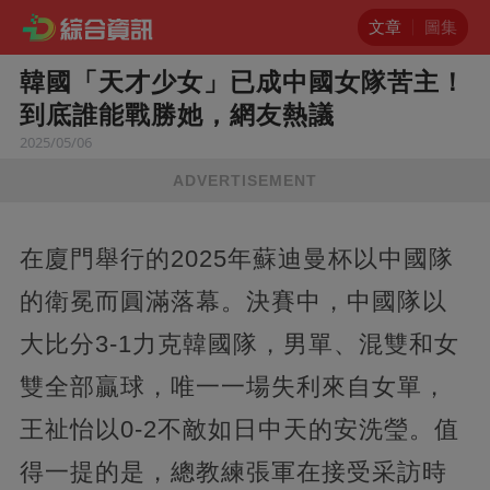
文章
圖集
韓國「天才少女」已成中國女隊苦主！
到底誰能戰勝她，網友熱議
2025/05/06
ADVERTISEMENT
在廈門舉行的2025年蘇迪曼杯以中國隊
的衛冕而圓滿落幕。決賽中，中國隊以
大比分3-1力克韓國隊，男單、混雙和女
雙全部贏球，唯一一場失利來自女單，
王祉怡以0-2不敵如日中天的安洗瑩。值
得一提的是，總教練張軍在接受采訪時