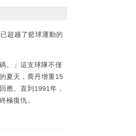
早已超越了籃球運動的
碼。」這支球隊不僅
的夏天，喬丹增重15
應。直到1991年，
終極復仇。