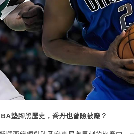
NBA墊腳黑歷史，喬丹也曾險被廢？