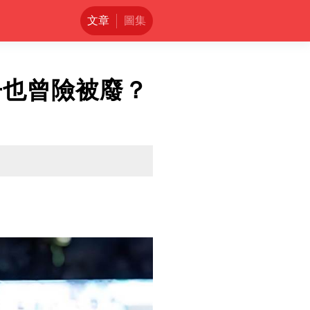
文章
圖集
丹也曾險被廢？