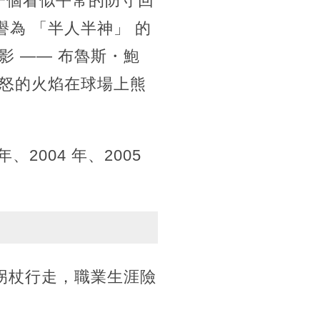
，一個看似平常的防守回
譽為 「半人半神」 的
 —— 布魯斯・鮑
怒的火焰在球場上熊
2004 年、2005
靠拐杖行走，職業生涯險