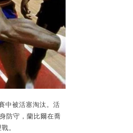
后賽中被活塞淘汰。活
身防守，蘭比爾在喬
理戰。