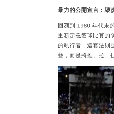
暴力的公開宣言：壞
回溯到 1980 年
重新定義籃球比賽的
的執行者，這套法則號
藝，而是將推、拉、