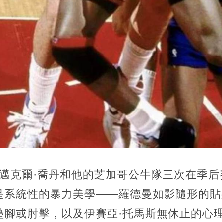
0年，邁克爾·喬丹和他的芝加哥公牛隊三次在季
是系統性的暴力美學——羅德曼如影隨形的貼
墊腳或肘擊，以及伊賽亞·托馬斯無休止的心