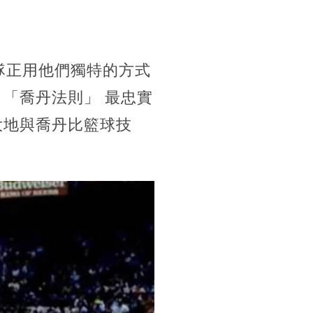
球隊正用他們獨特的方式
「喬丹法則」 最忠實
大地與喬丹比籃球技