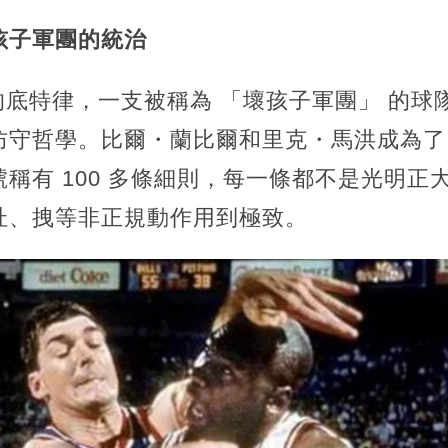
孩子軍團的統治
代末的底特律，一支被稱為 「壞孩子軍團」 的
防守哲學。比爾・蘭比爾和里克・馬洪成為了 
稱有 100 多條細則，每一條都不是光明正
扯、拽等非正規動作用到極致。