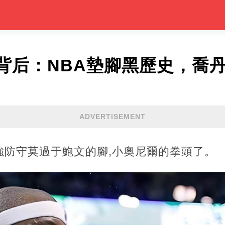
背后：NBA墊腳黑歷史，喬
ADVERTISEMENT
強防守莫過于鮑文的腳,小奧尼爾的拳頭了。