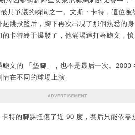
11 日，新澤西籃網對陣圣安東尼奧馬刺的比賽中
史上最具爭議的瞬間之一。文斯・卡特，這位被
外起跳投籃后，腳下再次出現了那個熟悉的身影
和的卡特終于爆發了，他滿場追打著鮑文，憤
文的 「墊腳」，也不是最后一次。2000 年、
劇情在不同的球場上演。
ADVERTISEMENT
那次，卡特的腳踝扭傷了近 90 度，賽后只能依