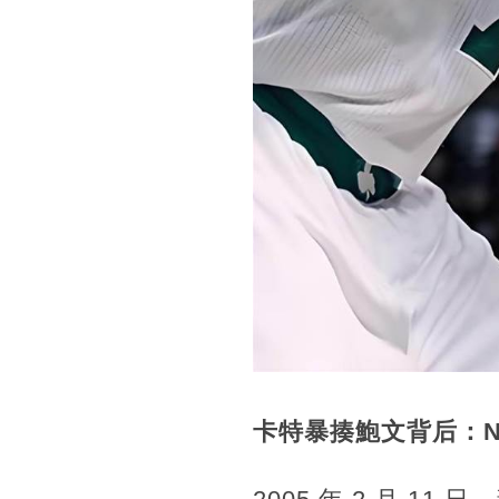
卡特暴揍鮑文背后：