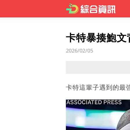
卡特暴揍鮑文
2026/02/05
卡特這輩子遇到的最