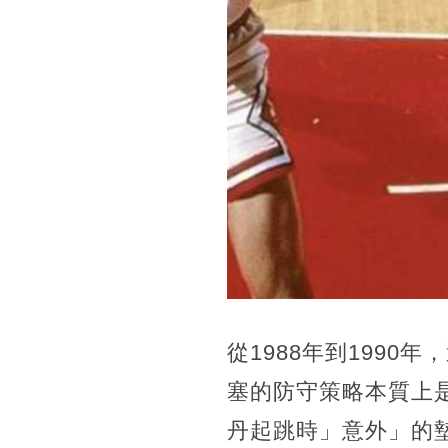
從1988年到199
塞的防守策略本質上
丹起跳時」意外」的