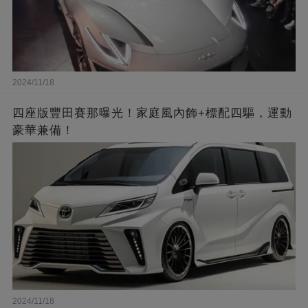
2024/11/18
四座版豐田賽那曝光！家庭風內飾+標配四驅，運動
豪華兼備！
2024/11/18