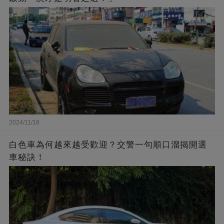
2024/11/18
白色車為何越來越受歡迎？交警一句順口溜揭開選
車秘訣！