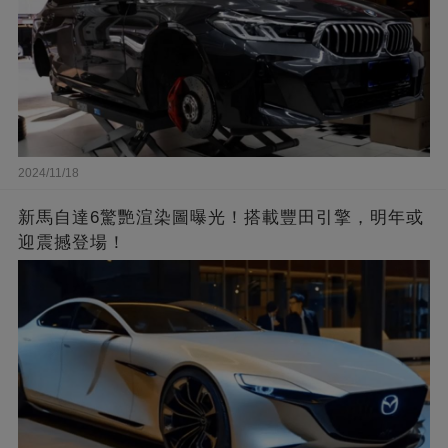
2024/11/18
新馬自達6驚艷渲染圖曝光！搭載豐田引擎，明年或
迎震撼登場！