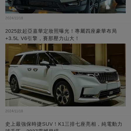
2024/11/18
2025款起亞嘉華定妝照曝光！專屬四座豪華布局
+3.5L V6引擎，賽那壓力山大！
2024/11/18
史上最強保時捷SUV！K1三排七座亮相，純電動力