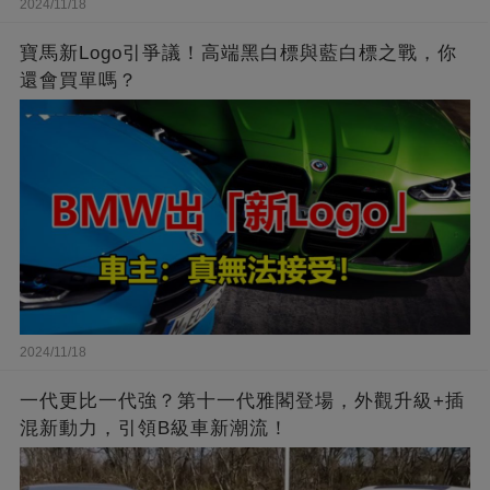
2024/11/18
寶馬新Logo引爭議！高端黑白標與藍白標之戰，你
還會買單嗎？
2024/11/18
一代更比一代強？第十一代雅閣登場，外觀升級+插
混新動力，引領B級車新潮流！