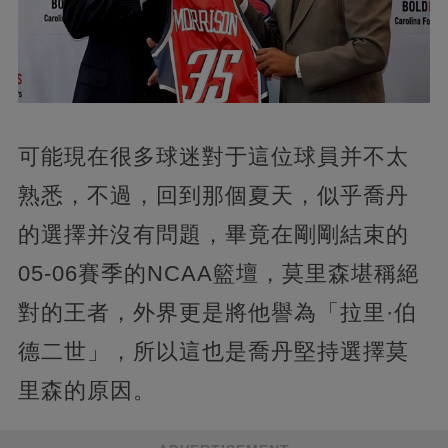
可能現在很多球迷對于這位球員并不太
熟悉，不過，回到那個夏天，似乎喬丹
的選擇并沒有問題，畢竟在剛剛結束的
05-06賽季的NCAA籃壇，莫里森堪稱絕
對的王者，外界更是將他譽為「拉里·伯
德二世」，所以這也是喬丹堅持選擇莫
里森的原因。