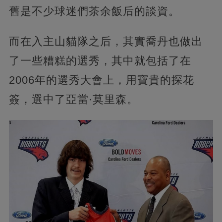
舊是不少球迷們茶余飯后的談資。
而在入主山貓隊之后，其實喬丹也做出
了一些糟糕的選秀，其中就包括了在
2006年的選秀大會上，用寶貴的探花
簽，選中了亞當·莫里森。