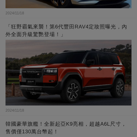
2024/11/18
「狂野霸氣來襲！第6代豐田RAV4定妝照曝光，內
外全面升級驚艷登場！」
2024/11/18
韓國豪華旗艦！全新起亞K9亮相，超越A6L尺寸，
售價僅130萬台幣起！