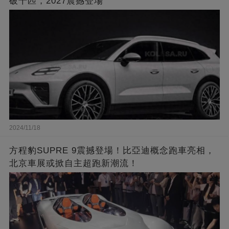
破千匹，2027震撼登場
2024/11/18
方程豹SUPRE 9震撼登場！比亞迪概念跑車亮相，
北京車展或掀自主超跑新潮流！