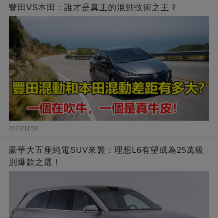
豐田VS本田：誰才是真正的混動技術之王？
2024/11/18
豪華大五座純電SUV來襲：理想L6有望成為25萬級
別爆款之選！