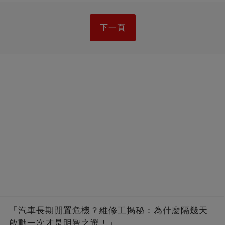
下一頁
「汽車長期閒置危機？維修工揭秘：為什麼隔幾天
啟動一次才是明智之選！」