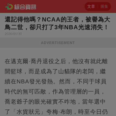
文章
圖集
還記得他嗎？NCAA的王者，被譽為大
鳥二世，卻只打了3年NBA光速消失！
2026/01/30
ADVERTISEMENT
在邁克爾·喬丹退役之后，他沒有就此離
開籃球，而是成為了山貓隊的老闆，繼
續在NBA發光發熱。然而，不同于球員
時代的無可匹敵，作為管理層的一員，
喬老爺子的眼光確實不咋地，當年選中
了「水貨狀元」夸梅·布朗，時至今日仍