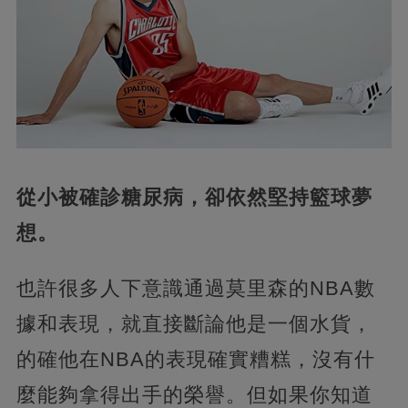
從小被確診糖尿病，卻依然堅持籃球夢
想。
也許很多人下意識通過莫里森的NBA數
據和表現，就直接斷論他是一個水貨，
的確他在NBA的表現確實糟糕，沒有什
麼能夠拿得出手的榮譽。但如果你知道