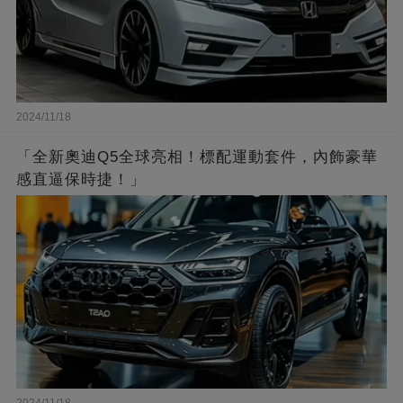
2024/11/18
「全新奧迪Q5全球亮相！標配運動套件，內飾豪華
感直逼保時捷！」