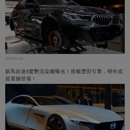
2024/11/18
新馬自達6驚艷渲染圖曝光！搭載豐田引擎，明年或
迎震撼登場！