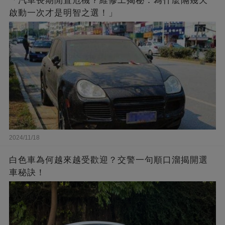
「汽車長期閒置危機？維修工揭秘：為什麼隔幾天
啟動一次才是明智之選！」
2024/11/18
白色車為何越來越受歡迎？交警一句順口溜揭開選
車秘訣！