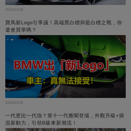
2024/11/18
寶馬新Logo引爭議！高端黑白標與藍白標之戰，你
還會買單嗎？
2024/11/18
一代更比一代強？第十一代雅閣登場，外觀升級+插
混新動力，引領B級車新潮流！