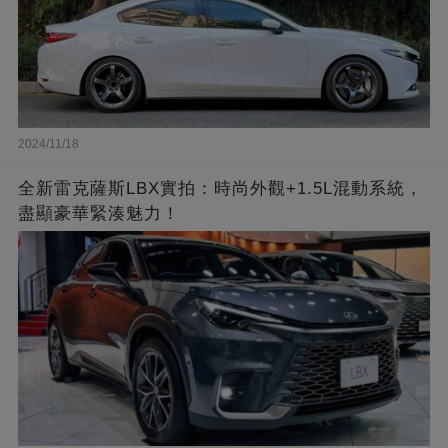
2024/11/18
全新雷克薩斯LBX實拍：時尚外觀+1.5L混動系統，
盡顯豪華緊湊魅力！