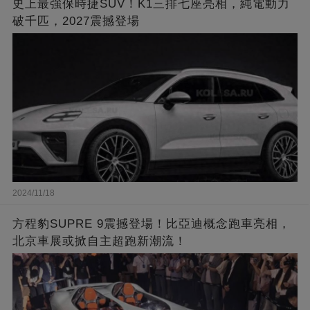
史上最強保時捷SUV！K1三排七座亮相，純電動力
破千匹，2027震撼登場
2024/11/18
方程豹SUPRE 9震撼登場！比亞迪概念跑車亮相，
北京車展或掀自主超跑新潮流！