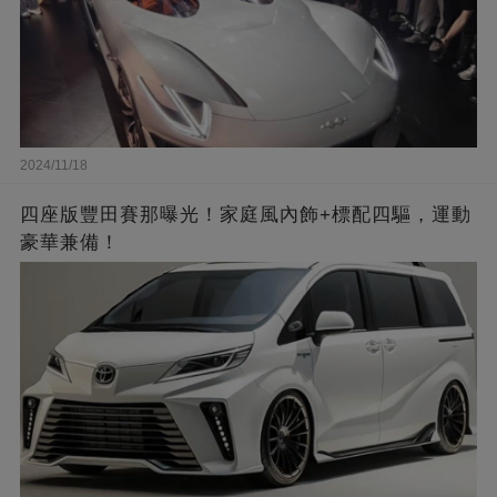
2024/11/18
四座版豐田賽那曝光！家庭風內飾+標配四驅，運動
豪華兼備！