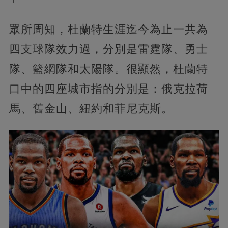
眾所周知，杜蘭特生涯迄今為止一共為
四支球隊效力過，分別是雷霆隊、勇士
隊、籃網隊和太陽隊。很顯然，杜蘭特
口中的四座城市指的分別是：俄克拉荷
馬、舊金山、紐約和菲尼克斯。