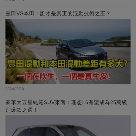
2024/11/18
豐田VS本田：誰才是真正的混動技術之王？
2024/11/18
豪華大五座純電SUV來襲：理想L6有望成為25萬級
別爆款之選！