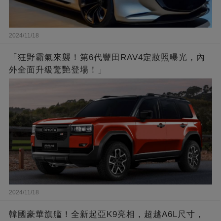
2024/11/18
「狂野霸氣來襲！第6代豐田RAV4定妝照曝光，內
外全面升級驚艷登場！」
2024/11/18
韓國豪華旗艦！全新起亞K9亮相，超越A6L尺寸，