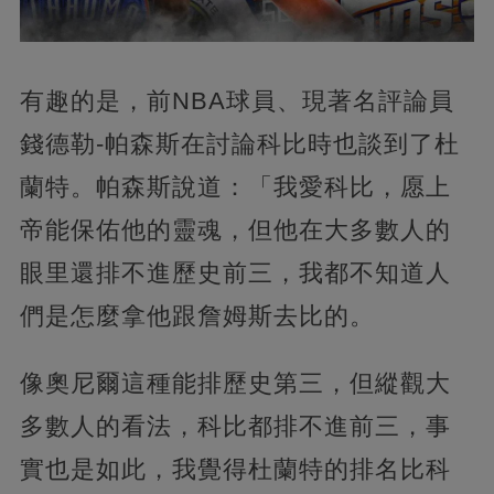
有趣的是，前NBA球員、現著名評論員
錢德勒-帕森斯在討論科比時也談到了杜
蘭特。帕森斯說道：「我愛科比，愿上
帝能保佑他的靈魂，但他在大多數人的
眼里還排不進歷史前三，我都不知道人
們是怎麼拿他跟詹姆斯去比的。
像奧尼爾這種能排歷史第三，但縱觀大
多數人的看法，科比都排不進前三，事
實也是如此，我覺得杜蘭特的排名比科