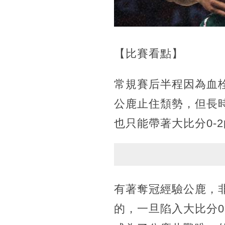
【比賽看點】
常規賽后半程因為血
公鹿止住頹勢，但長
也只能帶著大比分0-
有著奪冠經驗公鹿，
的，一旦陷入大比分