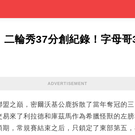
，二輪秀37分創紀錄！字母哥37
ADVERTISEMENT
聯盟之巔，密爾沃基公鹿拆散了當年奪冠的三
交易來了利拉德和庫茲馬作為希臘怪獸的左膀
預期，常規賽結束之后，只鎖定了東部第五，