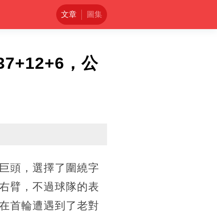
文章
圖集
+12+6，公
巨頭，選擇了圍繞字
右臂，不過球隊的表
在首輪遭遇到了老對