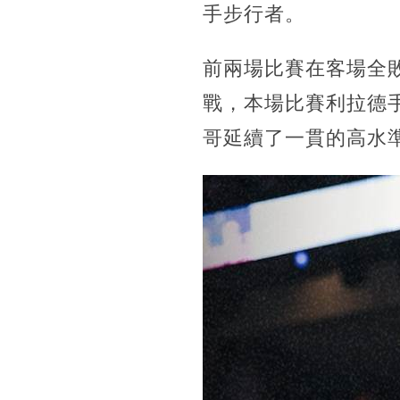
手步行者。
前兩場比賽在客場全
戰，本場比賽利拉德
哥延續了一貫的高水準