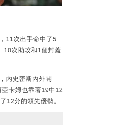
11次出手命中了5
10次助攻和1個封蓋
，內史密斯內外開
西亞卡姆也靠著19中12
了12分的領先優勢。