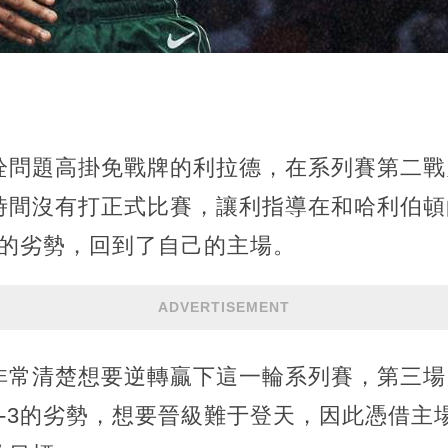
栓問題高掛免戰牌的利拉德，在系列賽第二戰
時間沒有打正式比賽，讓利指導在和哈利伯頓
2的劣勢，回到了自己的主場。
ADVERTISEMENT
非常清楚想要逆轉贏下這一輪系列賽，第三場
0-3的劣勢，想要晉級難于登天，因此憑借主