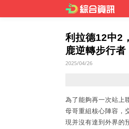
利拉德12中2
鹿逆轉步行者
2025/04/26
為了能夠再一次站上
母哥重組核心陣容，
現并沒有達到外界的