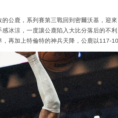
敗的公鹿，系列賽第三戰回到密爾沃基，迎來
手感冰涼，一度讓公鹿陷入大比分落后的不利
，再加上特倫特的神兵天降，公鹿以117-1