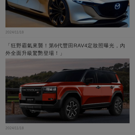
2024/11/18
「狂野霸氣來襲！第6代豐田RAV4定妝照曝光，內
外全面升級驚艷登場！」
2024/11/18