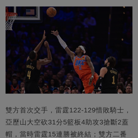
雙方首次交手，雷霆122-129惜敗騎士，
亞歷山大空砍31分5籃板4助攻3搶斷2蓋
帽，當時雷霆15連勝被終結；雙方二番