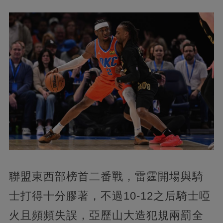
聯盟東西部榜首二番戰，雷霆開場與騎
士打得十分膠著，不過10-12之后騎士啞
火且頻頻失誤，亞歷山大造犯規兩罰全