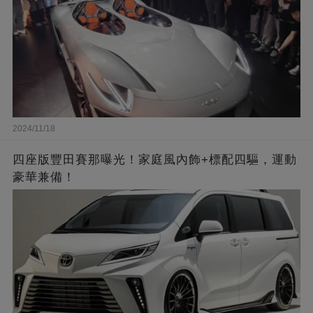
2024/11/18
四座版豐田賽那曝光！家庭風內飾+標配四驅，運動
豪華兼備！