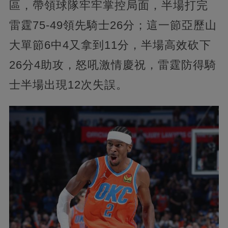
區，帶領球隊牢牢掌控局面，半場打完
雷霆75-49領先騎士26分；這一節亞歷山
大單節6中4又拿到11分，半場高效砍下
26分4助攻，怒吼激情慶祝，雷霆防得騎
士半場出現12次失誤。