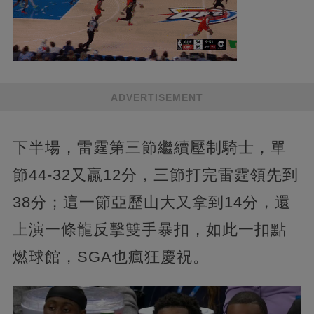
ADVERTISEMENT
下半場，雷霆第三節繼續壓制騎士，單
節44-32又贏12分，三節打完雷霆領先到
38分；這一節亞歷山大又拿到14分，還
上演一條龍反擊雙手暴扣，如此一扣點
燃球館，SGA也瘋狂慶祝。