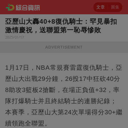
文章
圖集
亞歷山大轟40+8復仇騎士：罕見暴扣
激情慶祝，送聯盟第一恥辱慘敗
2025/01/17
ADVERTISEMENT
1月17日，NBA常規賽雷霆復仇騎士，亞
歷山大出戰29分鐘，26投17中狂砍40分
8助攻3籃板2搶斷，在場正負值+32，率
隊打爆騎士并且終結騎士的連勝紀錄；
本賽季，亞歷山大第24次單場得分30+繼
續領跑全聯盟。