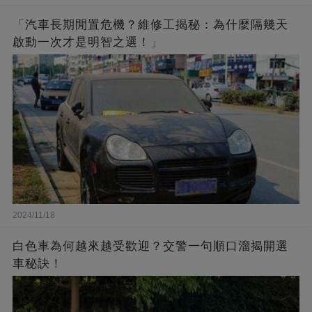
「汽車長期閒置危機？維修工揭秘：為什麼隔幾天
啟動一次才是明智之選！」
2024/11/18
白色車為何越來越受歡迎？交警一句順口溜揭開選
車秘訣！