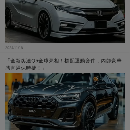
2024/11/18
「全新奧迪Q5全球亮相！標配運動套件，內飾豪華
感直逼保時捷！」