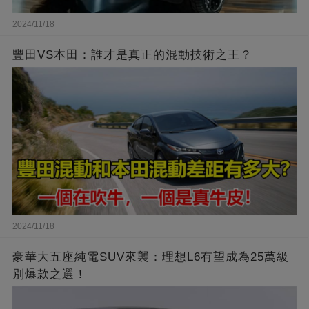
2024/11/18
豐田VS本田：誰才是真正的混動技術之王？
2024/11/18
豪華大五座純電SUV來襲：理想L6有望成為25萬級
別爆款之選！