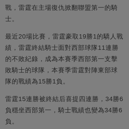
戰，雷霆在主場復仇掀翻聯盟第一的騎
士。
最近20場比賽，雷霆豪取19勝1的驕人戰
績，雷霆終結騎士面對西部球隊11連勝
的不敗紀錄，成為本賽季西部第一支擊
敗騎士的球隊，本賽季雷霆對陣東部球
隊的戰績為15勝1負。
雷霆15連勝被終結后喜提四連勝，34勝6
負穩坐西部第一，騎士戰績也變為34勝6
負。