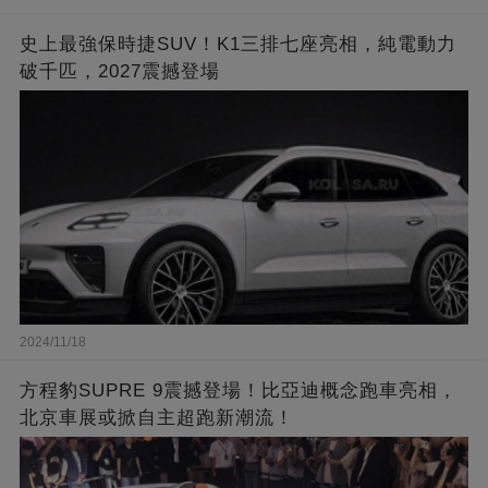
史上最強保時捷SUV！K1三排七座亮相，純電動力
破千匹，2027震撼登場
2024/11/18
方程豹SUPRE 9震撼登場！比亞迪概念跑車亮相，
北京車展或掀自主超跑新潮流！