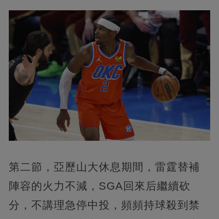
第二節，亞歷山大休息期間，雷霆替補
陣容的火力不減，SGA回來后繼續砍
分，不講理急停中投，頻頻持球殺到禁