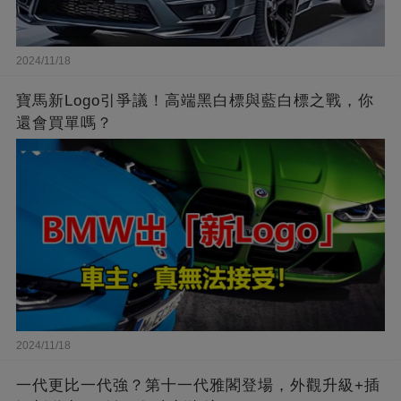
2024/11/18
寶馬新Logo引爭議！高端黑白標與藍白標之戰，你
還會買單嗎？
2024/11/18
一代更比一代強？第十一代雅閣登場，外觀升級+插