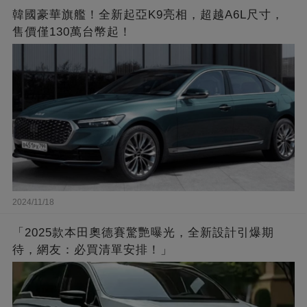
韓國豪華旗艦！全新起亞K9亮相，超越A6L尺寸，
售價僅130萬台幣起！
2024/11/18
「2025款本田奧德賽驚艷曝光，全新設計引爆期
待，網友：必買清單安排！」