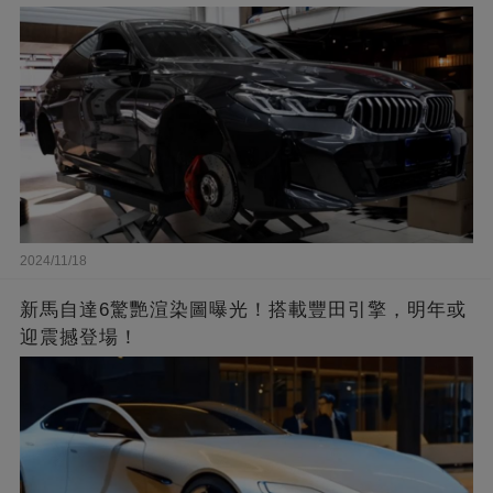
2024/11/18
新馬自達6驚艷渲染圖曝光！搭載豐田引擎，明年或
迎震撼登場！