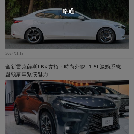
略過
2024/11/18
全新雷克薩斯LBX實拍：時尚外觀+1.5L混動系統，
盡顯豪華緊湊魅力！