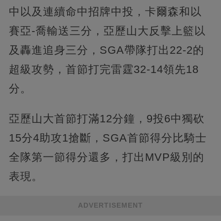
中以及連續命中招牌中投，卡爾森和以
賽亞-喬輸送三分，亞歷山大反擊上籃以
及轟進追身三分，SGA帶隊打出22-2的
超級攻勢，首節打完雷霆32-14領先18
分。
亞歷山大首節打滿12分鐘，9投6中獨砍
15分4助攻1搶斷，SGA首節得分比騎士
全隊第一節得分還多，打出MVP級別的
表現。
ADVERTISEMENT