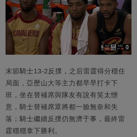
末節騎士13-2反撲，之后雷霆得分穩住
局面，亞歷山大等主力都早早打卡下
班，坐在替補席與隊友有說有笑太愜
意，騎士替補席眾將都一臉無奈和失
落；騎士繼續反撲仍無濟于事，最終雷
霆穩穩拿下勝利。