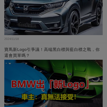
2024/11/18
寶馬新Logo引爭議！高端黑白標與藍白標之戰，你
還會買單嗎？