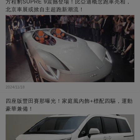
方程豹SUPRE 9震撼登場！比亞迪概念跑車亮相，
北京車展或掀自主超跑新潮流！
2024/11/18
四座版豐田賽那曝光！家庭風內飾+標配四驅，運動
豪華兼備！