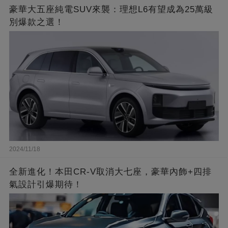
豪華大五座純電SUV來襲：理想L6有望成為25萬級
別爆款之選！
2024/11/18
全新進化！本田CR-V取消大七座，豪華內飾+四排
氣設計引爆期待！