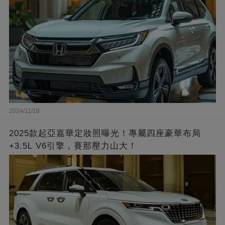
2024/11/18
2025款起亞嘉華定妝照曝光！專屬四座豪華布局
+3.5L V6引擎，賽那壓力山大！