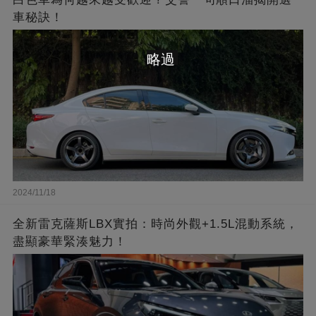
車秘訣！
略過
2024/11/18
全新雷克薩斯LBX實拍：時尚外觀+1.5L混動系統，
盡顯豪華緊湊魅力！