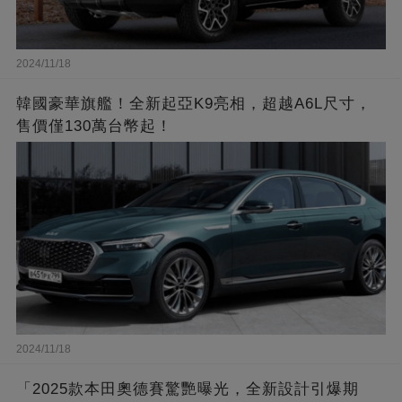
2024/11/18
韓國豪華旗艦！全新起亞K9亮相，超越A6L尺寸，
售價僅130萬台幣起！
2024/11/18
「2025款本田奧德賽驚艷曝光，全新設計引爆期