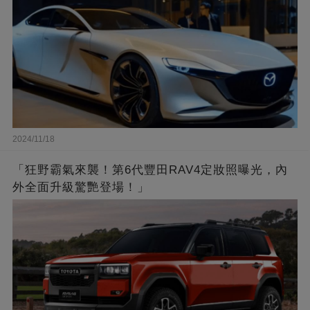
2024/11/18
「狂野霸氣來襲！第6代豐田RAV4定妝照曝光，內
外全面升級驚艷登場！」