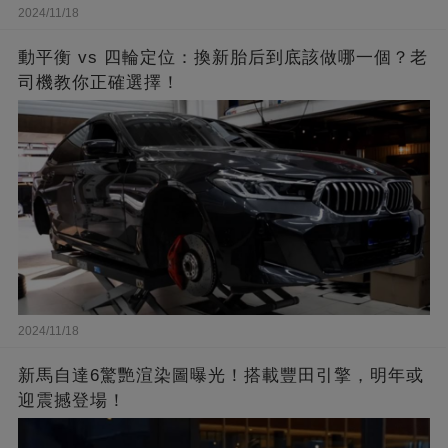
2024/11/18
動平衡 vs 四輪定位：換新胎后到底該做哪一個？老
司機教你正確選擇！
2024/11/18
新馬自達6驚艷渲染圖曝光！搭載豐田引擎，明年或
迎震撼登場！