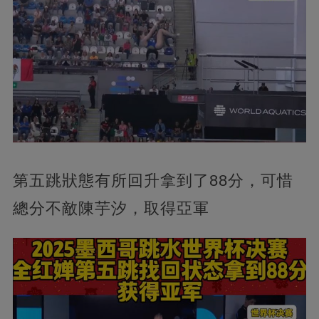
第五跳狀態有所回升拿到了88分，可惜
總分不敵陳芋汐，取得亞軍