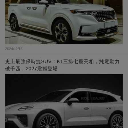
2024/11/18
史上最強保時捷SUV！K1三排七座亮相，純電動力
破千匹，2027震撼登場