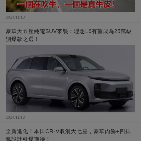
2024/11/18
豪華大五座純電SUV來襲：理想L6有望成為25萬級
別爆款之選！
2024/11/18
全新進化！本田CR-V取消大七座，豪華內飾+四排
氣設計引爆期待！