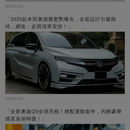
2024/11/18
「2025款本田奧德賽驚艷曝光，全新設計引爆期
待，網友：必買清單安排！」
2024/11/18
「全新奧迪Q5全球亮相！標配運動套件，內飾豪華
感直逼保時捷！」