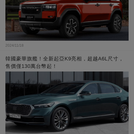
2024/11/18
韓國豪華旗艦！全新起亞K9亮相，超越A6L尺寸，
售價僅130萬台幣起！