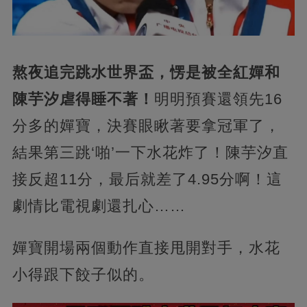
熬夜追完跳水世界盃，愣是被全紅嬋和
陳芋汐虐得睡不著！
明明預賽還領先16
分多的嬋寶，決賽眼瞅著要拿冠軍了，
結果第三跳‘啪’一下水花炸了！陳芋汐直
接反超11分，最后就差了4.95分啊！這
劇情比電視劇還扎心……
嬋寶開場兩個動作直接甩開對手，水花
小得跟下餃子似的。