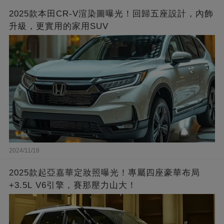
2025款本田CR-V渲染圖曝光！回歸五座設計，內飾
升級，更實用的家用SUV
2024/11/18
2025款起亞嘉華定妝照曝光！專屬四座豪華布局
+3.5L V6引擎，賽那壓力山大！