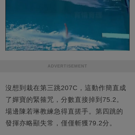
ADVERTISEMENT
沒想到栽在第三跳207C，這動作簡直成
了嬋寶的緊箍咒，分數直接掉到75.2。
場邊陳若琳教練急得直搓手。第四跳的
發揮亦略顯失常，僅僅斬獲79.2分。