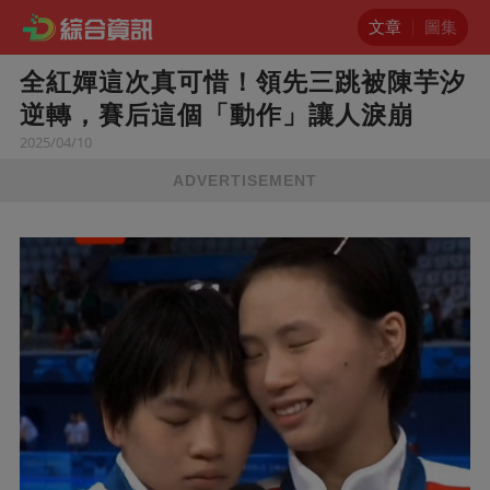
文章
圖集
全紅嬋這次真可惜！領先三跳被陳芋汐
逆轉，賽后這個「動作」讓人淚崩
2025/04/10
ADVERTISEMENT