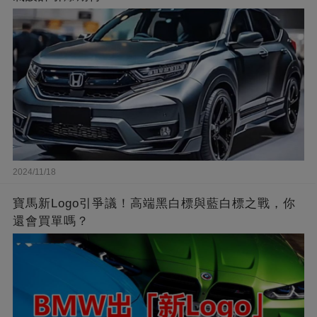
2024/11/18
寶馬新Logo引爭議！高端黑白標與藍白標之戰，你
還會買單嗎？