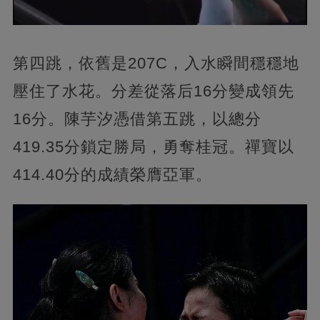
第四跳，依舊是207C，入水瞬間穩穩地
壓住了水花。分差從落后16分變成領先
16分。陳芋汐憑借第五跳，以總分
419.35分鎖定勝局，勇奪桂冠。禪寶以
414.40分的成績榮膺亞軍。