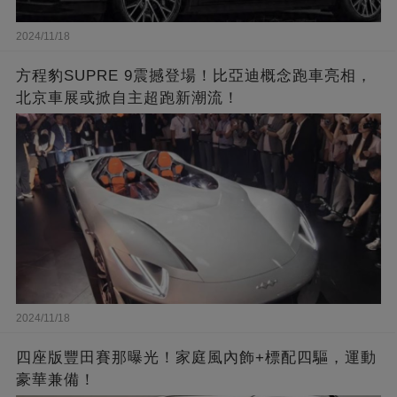
2024/11/18
方程豹SUPRE 9震撼登場！比亞迪概念跑車亮相，
北京車展或掀自主超跑新潮流！
2024/11/18
四座版豐田賽那曝光！家庭風內飾+標配四驅，運動
豪華兼備！