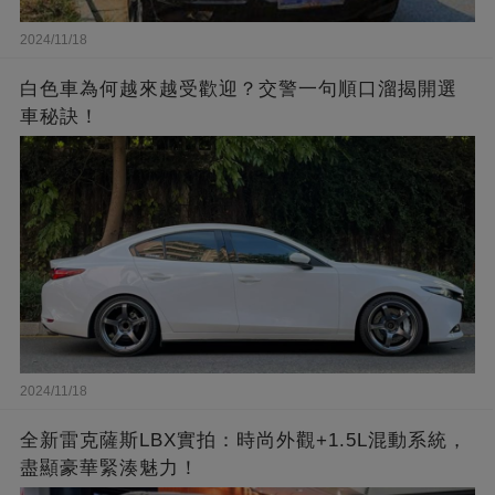
2024/11/18
白色車為何越來越受歡迎？交警一句順口溜揭開選
車秘訣！
2024/11/18
全新雷克薩斯LBX實拍：時尚外觀+1.5L混動系統，
盡顯豪華緊湊魅力！