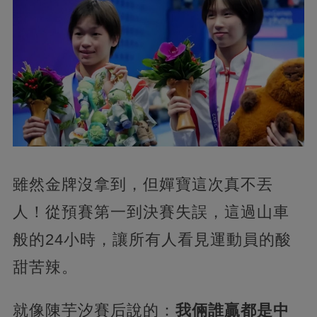
雖然金牌沒拿到，但嬋寶這次真不丟
人！從預賽第一到決賽失誤，這過山車
般的24小時，讓所有人看見運動員的酸
甜苦辣。
就像陳芋汐賽后說的：
我倆誰贏都是中