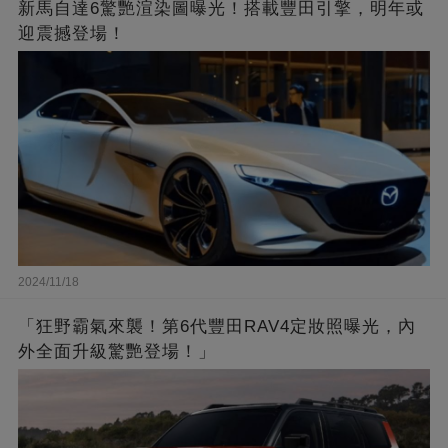
新馬自達6驚艷渲染圖曝光！搭載豐田引擎，明年或
迎震撼登場！
2024/11/18
「狂野霸氣來襲！第6代豐田RAV4定妝照曝光，內
外全面升級驚艷登場！」