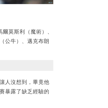
賈馬爾莫斯利（魔術）、
（公牛）、邁克布朗
讓人沒想到，畢竟他
賽暴露了缺乏經驗的