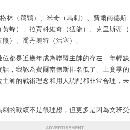
威利格林（鵜鶘）、米奇（馬刺）、費爾南德
（黃蜂）、拉賈科維奇（猛龍）、克里斯蒂（
灰熊）、喬丹奧特（活塞）。
幾位都是近幾年成為聯盟主帥的存在，年輕缺
實話，我認為費爾南德斯排名低了。上賽季的
位主帥的戰術理念和用人調配都非常合理，未
馬刺的戰績不是很理想，但更多是因為文班受
ADVERTISEMENT