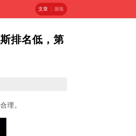
文章
圖集
德斯排名低，第
否合理。