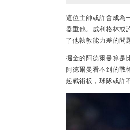
這位主帥或許會成為
器重他。威利格林或
了他執教能力差的問
掘金的阿德爾曼算是
阿德爾曼看不到的戰
起戰術板，球隊或許