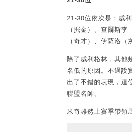
21-30位
21-30位依次是：
（掘金）、查爾斯李
（奇才）、伊薩洛（
除了威利格林，其他
名低的原因。不過說
出了不錯的表現，這
聯盟名帥。
米奇雖然上賽季帶領