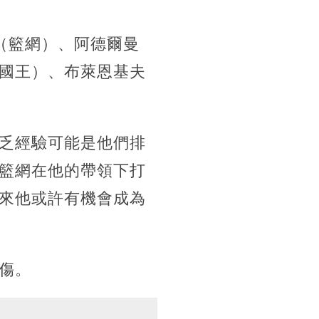
斯（籃網）、阿德爾曼
國王）、布萊恩基夫
乏經驗可能是他們排
籃網在他的帶領下打
來他或許有機會成為
傷。