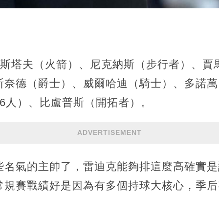
比爾斯塔夫（火箭）、尼克納斯（步行者）、
斯奈德（爵士）、威爾哈迪（騎士）、多諾萬
76人）、比盧普斯（開拓者）。
ADVERTISEMENT
些名氣的主帥了，雷迪克能夠排這麼高確實是
常規賽戰績好是因為有多個持球大核心，季后