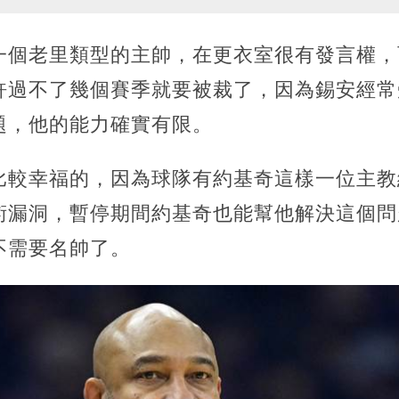
一個老里類型的主帥，在更衣室很有發言權，
許過不了幾個賽季就要被裁了，因為錫安經常
題，他的能力確實有限。
比較幸福的，因為球隊有約基奇這樣一位主教
術漏洞，暫停期間約基奇也能幫他解決這個問
不需要名帥了。