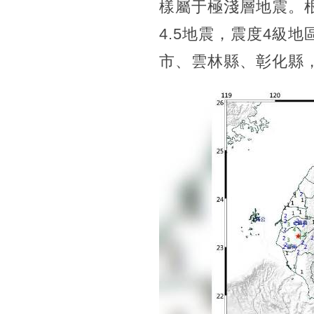
樣屬于極淺層地震。
4.5地震，震度4級
市、雲林縣、彰化縣