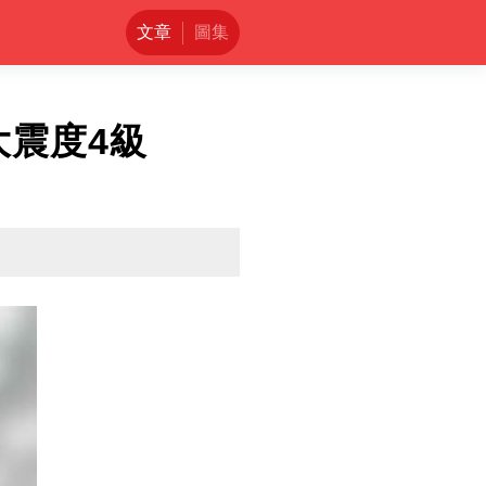
文章
圖集
大震度4級