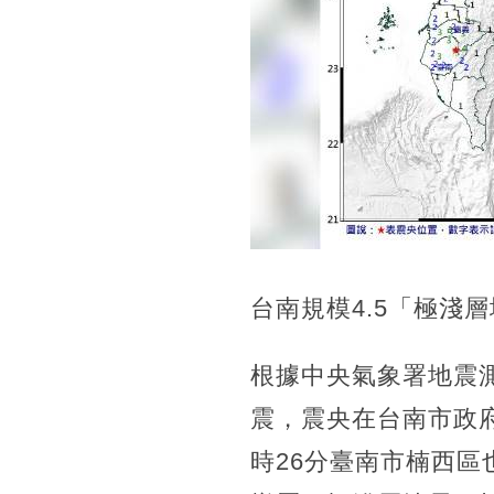
台南規模4.5「極淺
根據中央氣象署地震測
震，震央在台南市政府
時26分臺南市楠西區