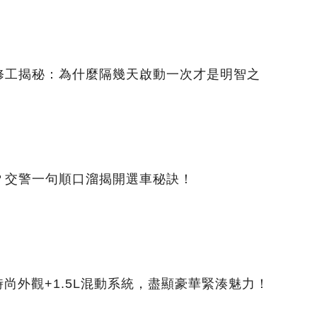
修工揭秘：為什麼隔幾天啟動一次才是明智之
？交警一句順口溜揭開選車秘訣！
時尚外觀+1.5L混動系統，盡顯豪華緊湊魅力！