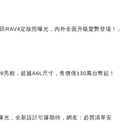
田RAV4定妝照曝光，內外全面升級驚艷登場！」
9亮相，超越A6L尺寸，售價僅130萬台幣起！
艷曝光，全新設計引爆期待，網友：必買清單安