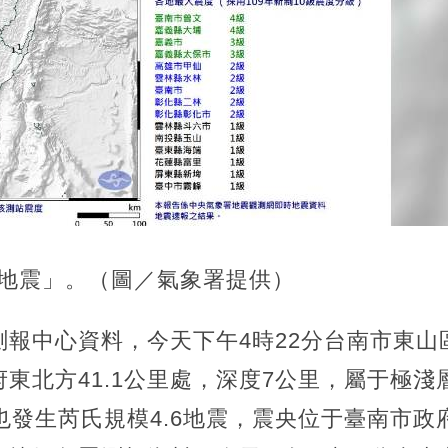
層地震」。（圖／氣象署提供）
報中心資料，今天下午4時22分台南市東山區
東北方41.1公里處，深度7公里，屬于極淺
也發生芮氏規模4.6地震，震央位于臺南市政府