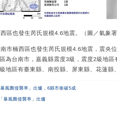
楠西區也發生芮氏規模4.6地震。（圖／氣象
臺南市楠西區也發生芮氏規模4.6地震，震央
級地區為台南市，嘉義縣震度3級，震度2級地
1級地區有臺東縣、南投縣、屏東縣、花蓮縣
「暴風圈侵襲率」出爐，6縣市衝破5成
「暴風圈侵襲率」出爐