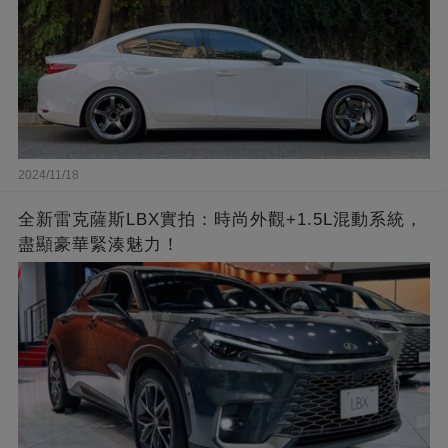
2024/11/18
全新雷克薩斯LBX實拍：時尚外觀+1.5L混動系統，
盡顯豪華緊湊魅力！