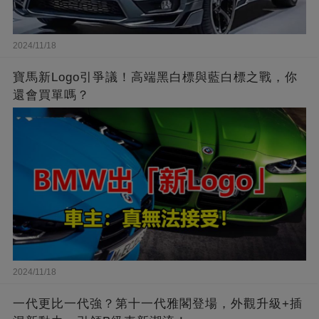
2024/11/18
寶馬新Logo引爭議！高端黑白標與藍白標之戰，你
還會買單嗎？
2024/11/18
一代更比一代強？第十一代雅閣登場，外觀升級+插