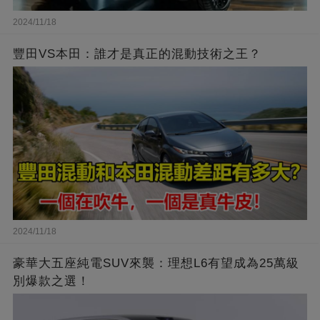
2024/11/18
豐田VS本田：誰才是真正的混動技術之王？
2024/11/18
豪華大五座純電SUV來襲：理想L6有望成為25萬級
別爆款之選！