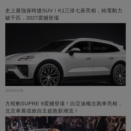
史上最強保時捷SUV！K1三排七座亮相，純電動力
破千匹，2027震撼登場
2024/11/18
方程豹SUPRE 9震撼登場！比亞迪概念跑車亮相，
北京車展或掀自主超跑新潮流！