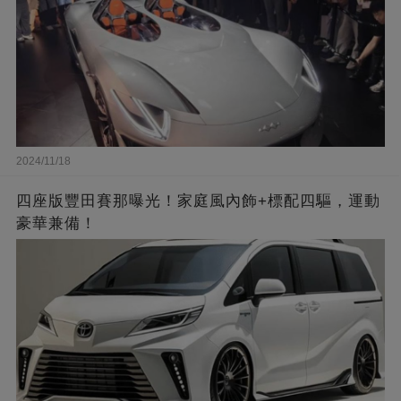
2024/11/18
四座版豐田賽那曝光！家庭風內飾+標配四驅，運動
豪華兼備！