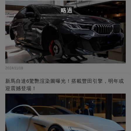
略過
2024/11/18
新馬自達6驚艷渲染圖曝光！搭載豐田引擎，明年或
迎震撼登場！