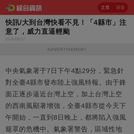
文章
圖集
快訊/大到台灣快看不見！「4縣市」注
意了，威力直逼輕颱
2026/06/07
ADVERTISEMENT
中央氣象署于7日下午4點29分，緊急針
對全臺4縣市發布陸上強風特報。由于鋒
面正逐步逼近台灣上空，加上台灣上空
的西南風顯著增強，全臺4縣市從今天下
午開始，一直到8日晚上，都將陷入強風
籠罩的危機中。氣象署警告，區域性地