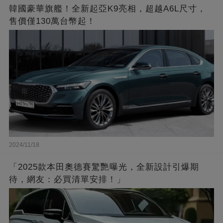
韓國豪華旗艦！全新起亞K9亮相，超越A6L尺寸，
售價僅130萬台幣起！
2024/11/18
「2025款本田奧德賽驚艷曝光，全新設計引爆期
待，網友：必買清單安排！」