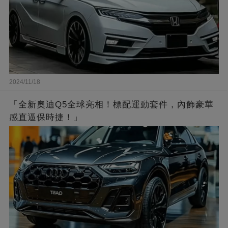
2024/11/18
「全新奧迪Q5全球亮相！標配運動套件，內飾豪華
感直逼保時捷！」