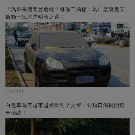
「汽車長期閒置危機？維修工揭秘：為什麼隔幾天
啟動一次才是明智之選！」
2024/11/18
白色車為何越來越受歡迎？交警一句順口溜揭開選
車秘訣！