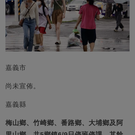
嘉義市
尚未宣佈。
嘉義縣
梅山鄉、竹崎鄉、番路鄉、大埔鄉及阿
里山鄉，共5鄉鎮6/9日停班停課，其餘