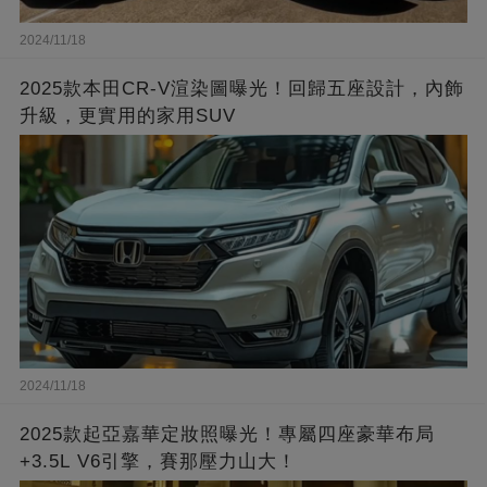
2024/11/18
2025款本田CR-V渲染圖曝光！回歸五座設計，內飾
升級，更實用的家用SUV
2024/11/18
2025款起亞嘉華定妝照曝光！專屬四座豪華布局
+3.5L V6引擎，賽那壓力山大！