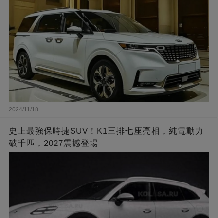
2024/11/18
史上最強保時捷SUV！K1三排七座亮相，純電動力
破千匹，2027震撼登場