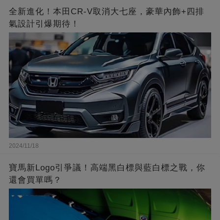
全新進化！本田CR-V取消大七座，豪華內飾+四排
氣設計引爆期待！
2024/11/18
寶馬新Logo引爭議！高端黑白標與藍白標之戰，你
還會買單嗎？