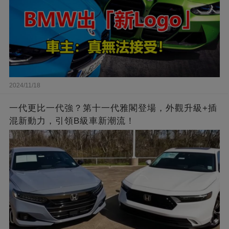
2024/11/18
一代更比一代強？第十一代雅閣登場，外觀升級+插
混新動力，引領B級車新潮流！