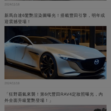
2024/11/18
新馬自達6驚艷渲染圖曝光！搭載豐田引擎，明年或
迎震撼登場！
2024/11/18
「狂野霸氣來襲！第6代豐田RAV4定妝照曝光，內
外全面升級驚艷登場！」