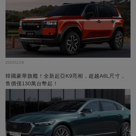
2024/11/18
韓國豪華旗艦！全新起亞K9亮相，超越A6L尺寸，
售價僅130萬台幣起！