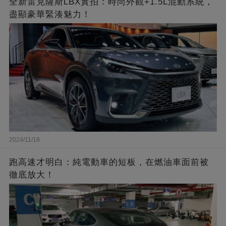
全新雷克薩斯LBX實拍：時尚外觀+1.5L混動系統，
盡顯豪華緊湊魅力！
2024/11/18
跑高速才明白：純電動車的短板，在燃油車面前被
徹底放大！