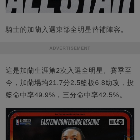
騎士的加蘭入選東部全明星替補陣容。
ADVERTISEMENT
這是加蘭生涯第2次入選全明星。賽季至
今，加蘭場均21.7分2.5籃板6.8助攻，投
籃命中率49.9%，三分命中率42.5%。