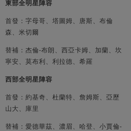
東部全明星陣容
首發：字母哥、塔圖姆、唐斯、布倫
森、米切爾
替補：杰倫-布朗、西亞卡姆、加蘭、坎
寧安、莫布利、利拉德、希羅
西部全明星陣容
首發：約基奇、杜蘭特、詹姆斯、亞歷
山大、庫里
替補：愛德華茲、濃眉、哈登、小賈倫-