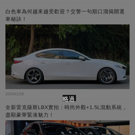
白色車為何越來越受歡迎？交警一句順口溜揭開選
車秘訣！
2024/11/18
略過
全新雷克薩斯LBX實拍：時尚外觀+1.5L混動系統，
盡顯豪華緊湊魅力！