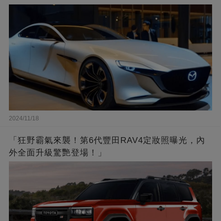
2024/11/18
「狂野霸氣來襲！第6代豐田RAV4定妝照曝光，內
外全面升級驚艷登場！」