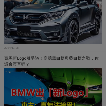
2024/11/18
寶馬新Logo引爭議！高端黑白標與藍白標之戰，你
還會買單嗎？