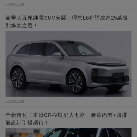
2024/11/18
豪華大五座純電SUV來襲：理想L6有望成為25萬級
別爆款之選！
2024/11/18
全新進化！本田CR-V取消大七座，豪華內飾+四排
氣設計引爆期待！