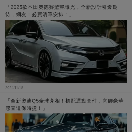
「2025款本田奧德賽驚艷曝光，全新設計引爆期
待，網友：必買清單安排！」
2024/11/18
「全新奧迪Q5全球亮相！標配運動套件，內飾豪華
感直逼保時捷！」