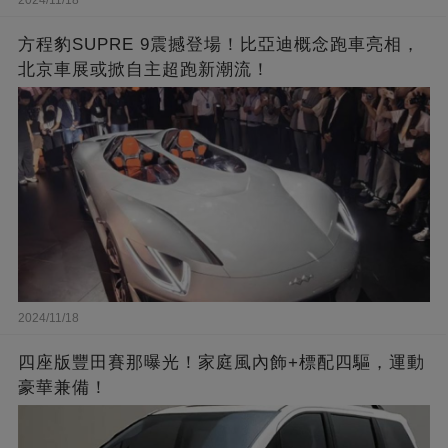
方程豹SUPRE 9震撼登場！比亞迪概念跑車亮相，
北京車展或掀自主超跑新潮流！
2024/11/18
四座版豐田賽那曝光！家庭風內飾+標配四驅，運動
豪華兼備！