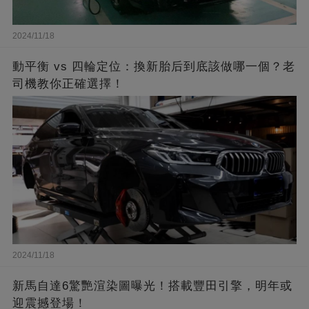
2024/11/18
動平衡 vs 四輪定位：換新胎后到底該做哪一個？老
司機教你正確選擇！
2024/11/18
新馬自達6驚艷渲染圖曝光！搭載豐田引擎，明年或
迎震撼登場！