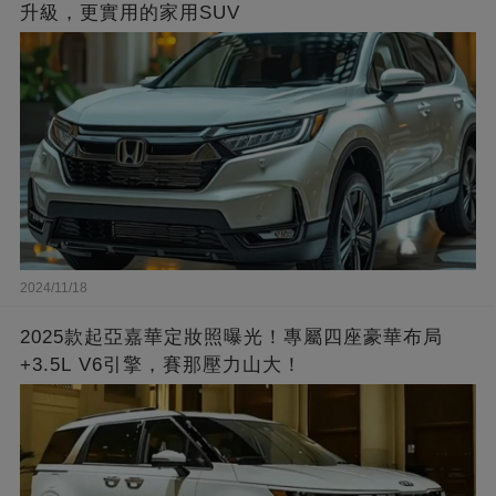
升級，更實用的家用SUV
2024/11/18
2025款起亞嘉華定妝照曝光！專屬四座豪華布局
+3.5L V6引擎，賽那壓力山大！