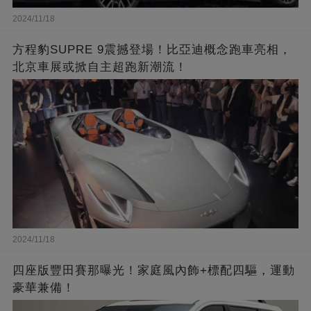
2024/11/18
方程豹SUPRE 9震撼登場！比亞迪概念跑車亮相，
北京車展或掀自主超跑新潮流！
2024/11/18
四座版豐田賽那曝光！家庭風內飾+標配四驅，運動
豪華兼備！