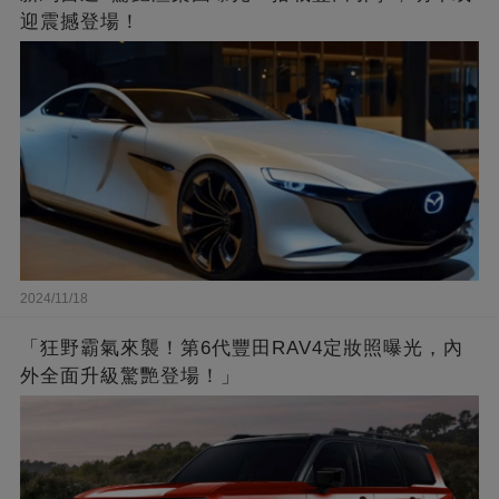
迎震撼登場！
2024/11/18
「狂野霸氣來襲！第6代豐田RAV4定妝照曝光，內
外全面升級驚艷登場！」