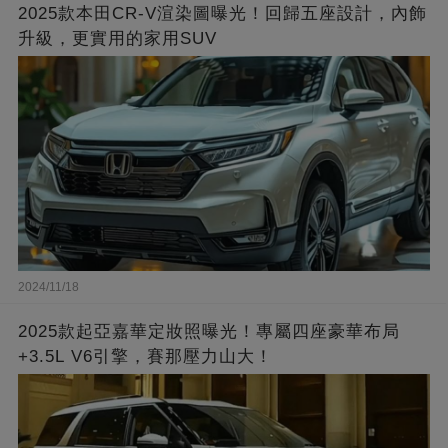
2025款本田CR-V渲染圖曝光！回歸五座設計，內飾
升級，更實用的家用SUV
2024/11/18
2025款起亞嘉華定妝照曝光！專屬四座豪華布局
+3.5L V6引擎，賽那壓力山大！