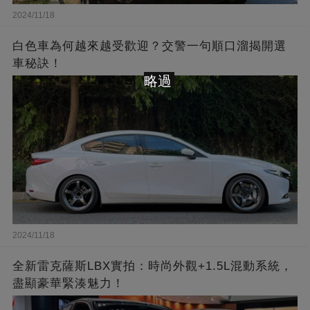
2024/11/18
白色車為何越來越受歡迎？交警一句順口溜揭開選
車秘訣！
略過
2024/11/18
全新雷克薩斯LBX實拍：時尚外觀+1.5L混動系統，
盡顯豪華緊湊魅力！