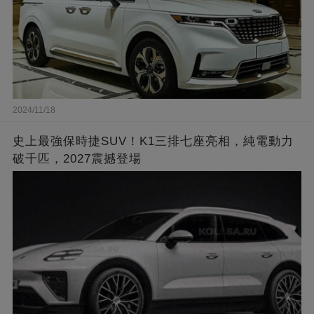
2024/11/18
史上最強保時捷SUV！K1三排七座亮相，純電動力
破千匹，2027震撼登場