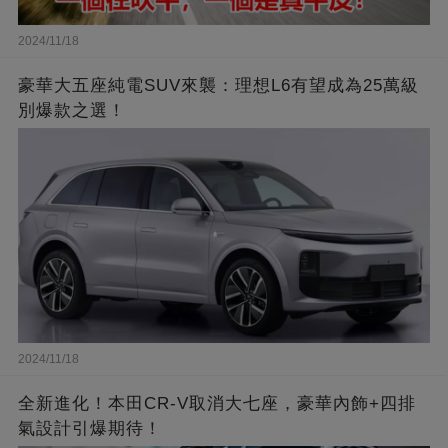
2024/11/18
豪華大五座純電SUV來襲：理想L6有望成為25萬級
別爆款之選！
2024/11/18
全新進化！本田CR-V取消大七座，豪華內飾+四排
氣設計引爆期待！