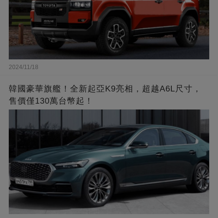
2024/11/18
韓國豪華旗艦！全新起亞K9亮相，超越A6L尺寸，
售價僅130萬台幣起！