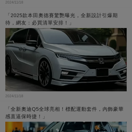
2024/11/18
「2025款本田奧德賽驚艷曝光，全新設計引爆期
待，網友：必買清單安排！」
2024/11/18
「全新奧迪Q5全球亮相！標配運動套件，內飾豪華
感直逼保時捷！」