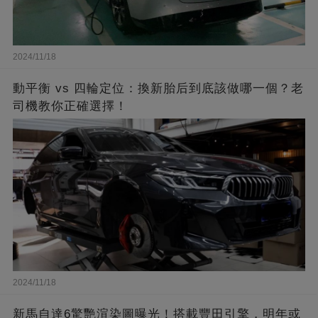
2024/11/18
動平衡 vs 四輪定位：換新胎后到底該做哪一個？老
司機教你正確選擇！
2024/11/18
新馬自達6驚艷渲染圖曝光！搭載豐田引擎，明年或