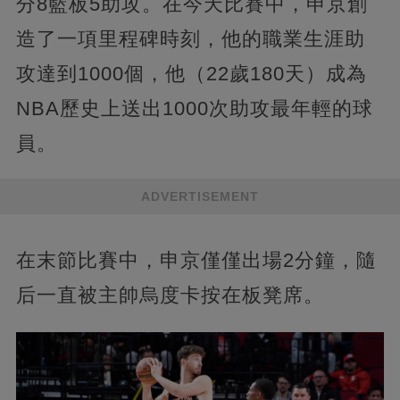
分8籃板5助攻。在今天比賽中，申京創
造了一項里程碑時刻，他的職業生涯助
攻達到1000個，他（22歲180天）成為
NBA歷史上送出1000次助攻最年輕的球
員。
ADVERTISEMENT
在末節比賽中，申京僅僅出場2分鐘，隨
后一直被主帥烏度卡按在板凳席。