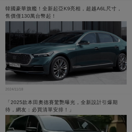
韓國豪華旗艦！全新起亞K9亮相，超越A6L尺寸，
售價僅130萬台幣起！
2024/11/18
「2025款本田奧德賽驚艷曝光，全新設計引爆期
待，網友：必買清單安排！」