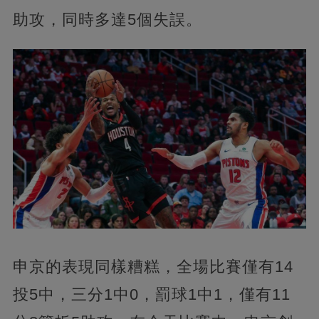
助攻，同時多達5個失誤。
申京的表現同樣糟糕，全場比賽僅有14
投5中，三分1中0，罰球1中1，僅有11