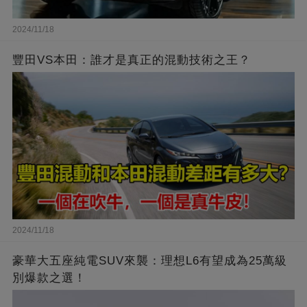
2024/11/18
豐田VS本田：誰才是真正的混動技術之王？
2024/11/18
豪華大五座純電SUV來襲：理想L6有望成為25萬級
別爆款之選！