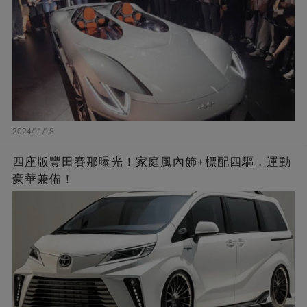
2024/11/18
四座版豐田賽那曝光！家庭風內飾+標配四驅，運動
豪華兼備！