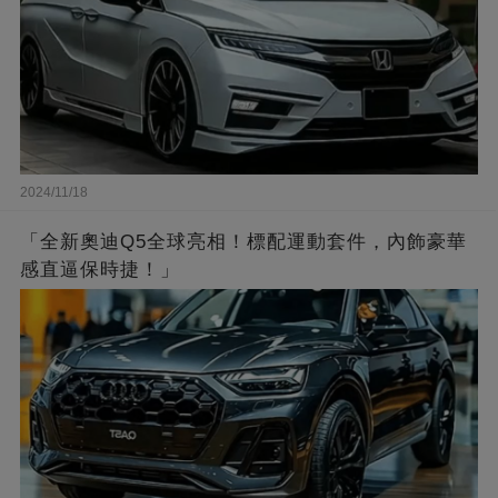
2024/11/18
「全新奧迪Q5全球亮相！標配運動套件，內飾豪華
感直逼保時捷！」