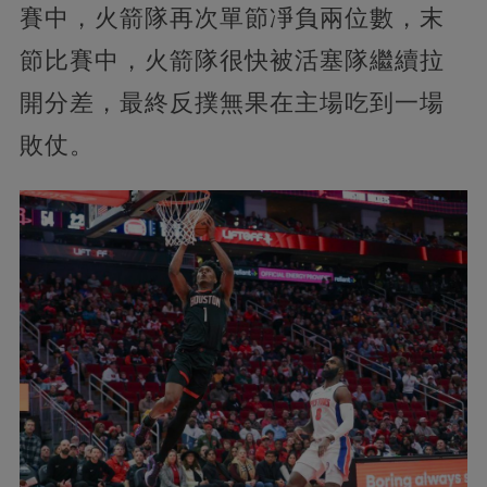
賽中，火箭隊再次單節凈負兩位數，末
節比賽中，火箭隊很快被活塞隊繼續拉
開分差，最終反撲無果在主場吃到一場
敗仗。