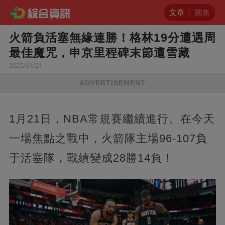
文章
圖集
火箭負活塞無緣連勝！格林19分遭遇周
最佳魔咒，申京里程碑末節遭雪藏
2025/01/21
ADVERTISEMENT
1月21日，NBA常規賽繼續進行。在今天
一場焦點之戰中，火箭隊主場96-107負
于活塞隊，戰績變成28勝14負！