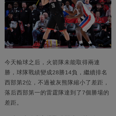
今天輸球之后，火箭隊未能取得兩連
勝，球隊戰績變成28勝14負，繼續排名
西部第2位，不過被灰熊隊縮小了差距，
落后西部第一的雷霆隊達到了7個勝場的
差距。