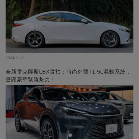
2024/11/18
全新雷克薩斯LBX實拍：時尚外觀+1.5L混動系統，
盡顯豪華緊湊魅力！