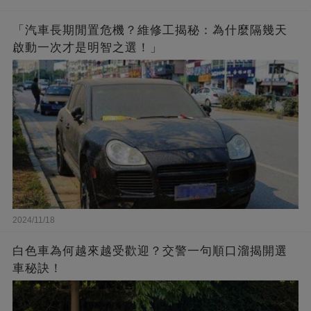
「汽車長期閒置危機？維修工揭秘：為什麼隔幾天
啟動一次才是明智之選！」
2024/11/18
白色車為何越來越受歡迎？交警一句順口溜揭開選
車秘訣！