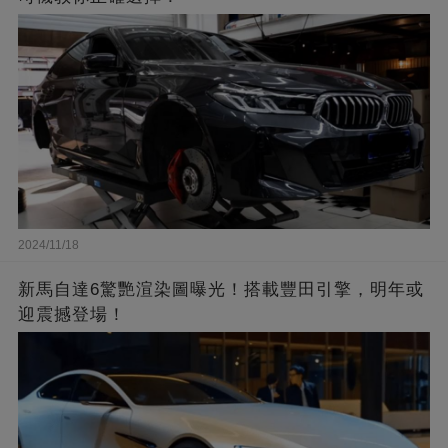
2024/11/18
新馬自達6驚艷渲染圖曝光！搭載豐田引擎，明年或
迎震撼登場！