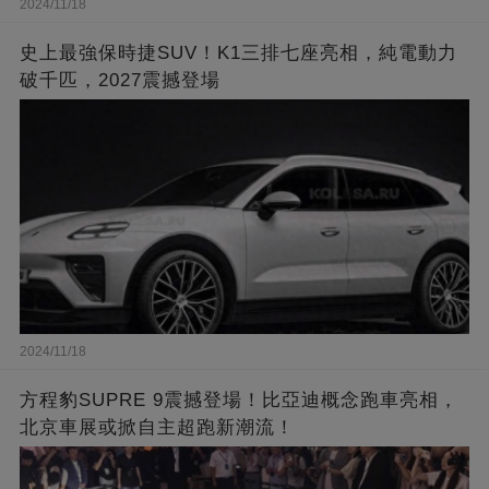
2024/11/18
史上最強保時捷SUV！K1三排七座亮相，純電動力
破千匹，2027震撼登場
2024/11/18
方程豹SUPRE 9震撼登場！比亞迪概念跑車亮相，
北京車展或掀自主超跑新潮流！