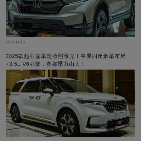
2024/11/18
2025款起亞嘉華定妝照曝光！專屬四座豪華布局
+3.5L V6引擎，賽那壓力山大！