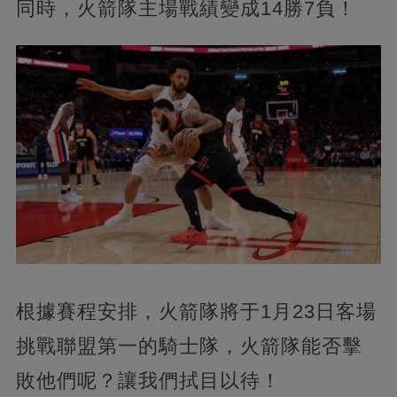
同時，火箭隊主場戰績變成14勝7負！
根據賽程安排，火箭隊將于1月23日客場
挑戰聯盟第一的騎士隊，火箭隊能否擊
敗他們呢？讓我們拭目以待！