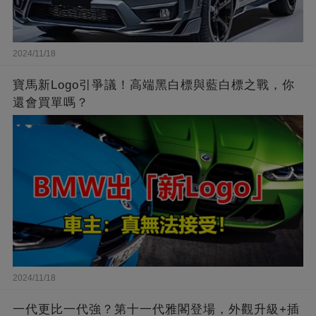
2024/11/18
寶馬新Logo引爭議！高端黑白標與藍白標之戰，你
還會買單嗎？
2024/11/18
一代更比一代強？第十一代雅閣登場，外觀升級+插