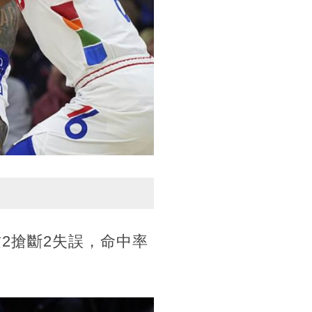
攻2搶斷2失誤，命中率