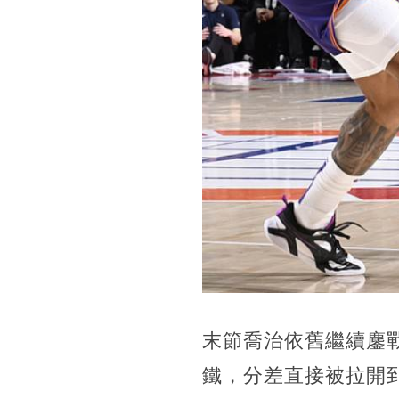
末節喬治依舊繼續鏖
鐵，分差直接被拉開到