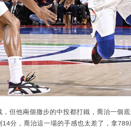
戰，但他兩個撤步的中投都打鐵，喬治一個底
14分，喬治這一場的手感也太差了，拿78