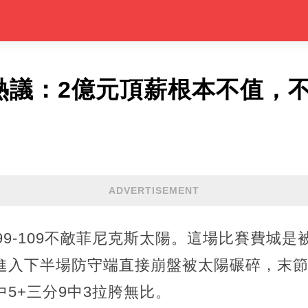
引熱議：2億元頂薪根本不值，
ADVERTISEMENT
以99-109不敵菲尼克斯太陽。這場比賽費城
但進入下半場防守端直接崩盤被太陽碾碎，末
中5+三分9中3拉胯無比。