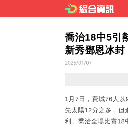
喬治18中5
新秀鄧恩冰封
2025/01/07
1月7日，費城76人
先太陽12分之多，
利。喬治全場比賽18