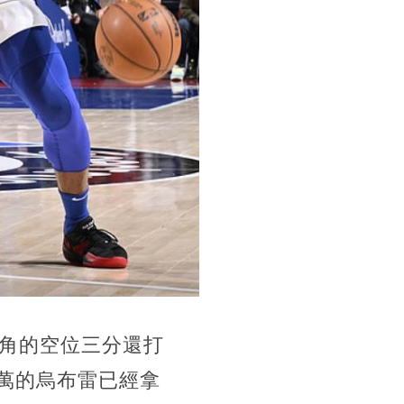
角的空位三分還打
9萬的烏布雷已經拿