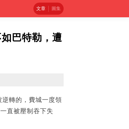
文章
圖集
不如巴特勒，遭
是被逆轉的，費城一度領
節一直被壓制吞下失