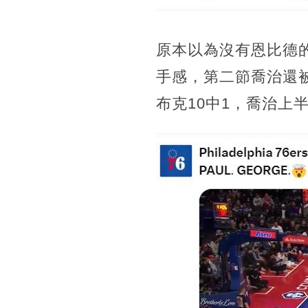
原本以為沒有恩比德
手感，第二節喬治還
布克10中1，喬治上半