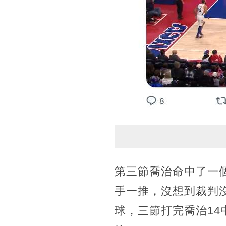
第三節喬治命中了一
手一推，沒想到裁判
球，三節打完喬治14