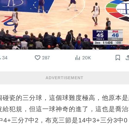
ADVERTISEMENT
個碰瓷的三分球，這個球難度極高，他原本是
沒給犯規，但這一球神奇的進了，這也是喬治
中4+三分7中2，布克三節是14中3+三分3中