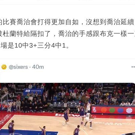
的比賽喬治會打得更加自如，沒想到喬治延續了
被杜蘭特給隔扣了，喬治的手感跟布克一樣一
場是10中3+三分4中1。