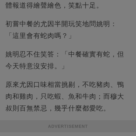
體報道得繪聲繪色，笑點十足。
初嘗中餐的尤因半開玩笑地問姚明：
「這里會有蛇肉嗎？」
姚明忍不住笑答：「中餐確實有蛇，但
今天特意沒安排。」
原來尤因口味相當挑剔，不吃豬肉、鴨
肉和雞肉，只吃蝦、魚和牛肉；而穆大
叔則百無禁忌，幾乎什麼都愛吃。
ADVERTISEMENT