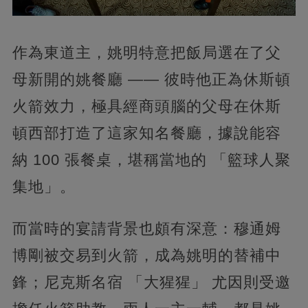
作為東道主，姚明特意把飯局選在了父
母新開的姚餐廳 —— 彼時他正為休斯頓
火箭效力，極具經商頭腦的父母在休斯
頓西部打造了這家知名餐廳，據說能容
納 100 張餐桌，堪稱當地的 「籃球人聚
集地」。
而當時的宴請背景也頗有深意：穆通姆
博剛被交易到火箭，成為姚明的替補中
鋒；尼克斯名宿 「大猩猩」 尤因則受邀