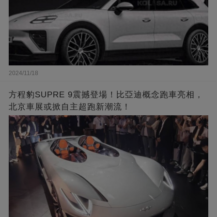
2024/11/18
方程豹SUPRE 9震撼登場！比亞迪概念跑車亮相，
北京車展或掀自主超跑新潮流！