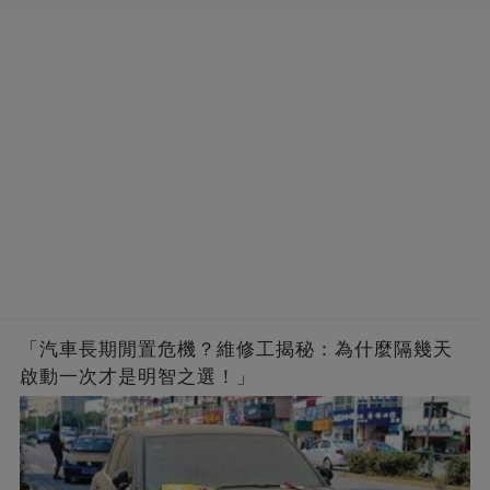
「汽車長期閒置危機？維修工揭秘：為什麼隔幾天
啟動一次才是明智之選！」