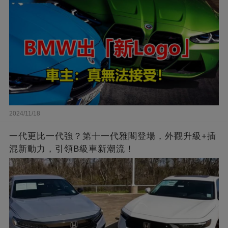
2024/11/18
一代更比一代強？第十一代雅閣登場，外觀升級+插
混新動力，引領B級車新潮流！