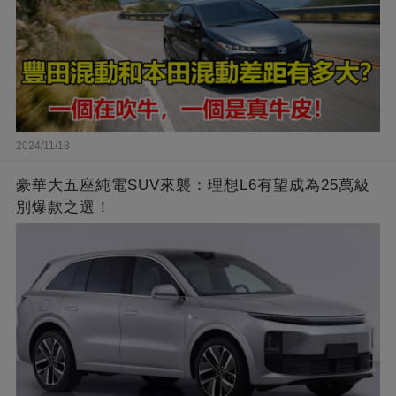
2024/11/18
豪華大五座純電SUV來襲：理想L6有望成為25萬級
別爆款之選！