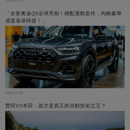
2024/11/18
「全新奧迪Q5全球亮相！標配運動套件，內飾豪華
感直逼保時捷！」
2024/11/18
豐田VS本田：誰才是真正的混動技術之王？