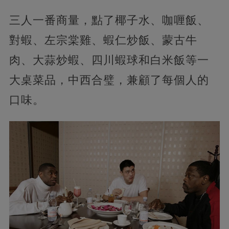
三人一番商量，點了椰子水、咖喱飯、
對蝦、左宗棠雞、蝦仁炒飯、蒙古牛
肉、大蒜炒蝦、四川蝦球和白米飯等一
大桌菜品，中西合璧，兼顧了每個人的
口味。