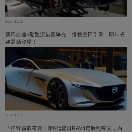
2024/11/18
新馬自達6驚艷渲染圖曝光！搭載豐田引擎，明年或
迎震撼登場！
2024/11/18
「狂野霸氣來襲！第6代豐田RAV4定妝照曝光，內