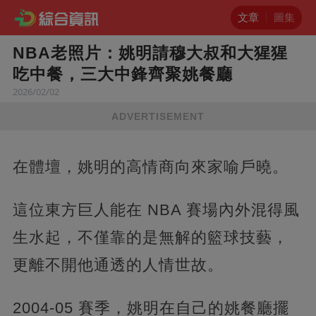
文章
圖集
NBA老照片：姚明請穆大叔和大猩猩
吃中餐，三大中鋒齊聚姚餐廳
2026/02/02
ADVERTISEMENT
在體壇，姚明的高情商向來家喻戶曉。
這位東方巨人能在 NBA 賽場內外混得風
生水起，不僅靠的是無解的籃球技藝，
更離不開他通透的人情世故。
2004-05 賽季，姚明在自己的姚餐廳擺