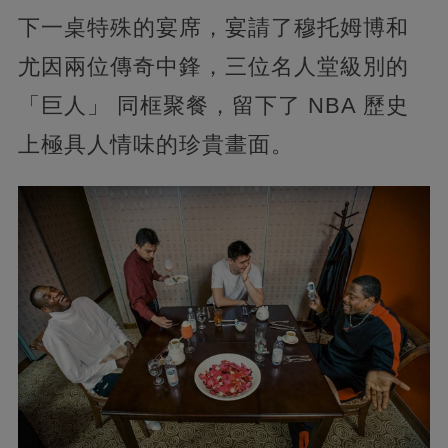
下一桌特殊的宴席，宴請了穆托姆博和
尤因兩位傳奇中鋒，三位名人堂級別的
「巨人」 同框聚餐，留下了 NBA 歷史
上極具人情味的珍貴畫面。