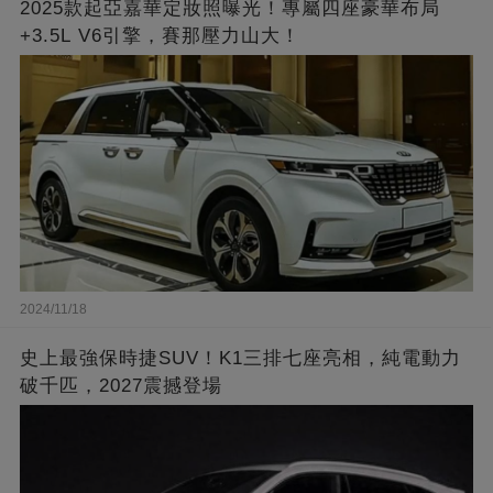
2025款起亞嘉華定妝照曝光！專屬四座豪華布局
+3.5L V6引擎，賽那壓力山大！
2024/11/18
史上最強保時捷SUV！K1三排七座亮相，純電動力
破千匹，2027震撼登場