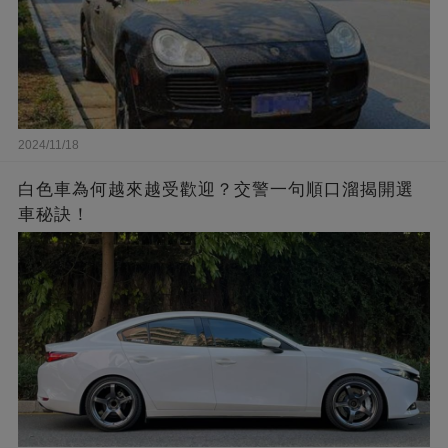
2024/11/18
白色車為何越來越受歡迎？交警一句順口溜揭開選
車秘訣！