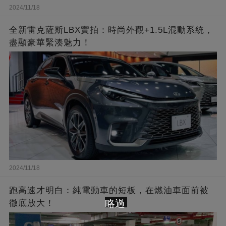
2024/11/18
全新雷克薩斯LBX實拍：時尚外觀+1.5L混動系統，
盡顯豪華緊湊魅力！
2024/11/18
跑高速才明白：純電動車的短板，在燃油車面前被
略過
徹底放大！