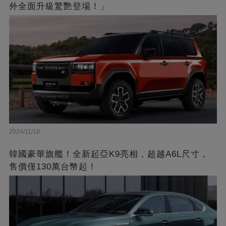
外全面升級驚艷登場！」
2024/11/18
韓國豪華旗艦！全新起亞K9亮相，超越A6L尺寸，
售價僅130萬台幣起！