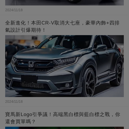
2024/11/18
全新進化！本田CR-V取消大七座，豪華內飾+四排
氣設計引爆期待！
2024/11/18
寶馬新Logo引爭議！高端黑白標與藍白標之戰，你
還會買單嗎？