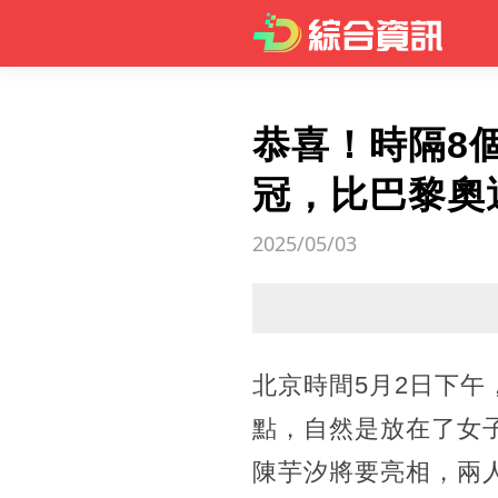
恭喜！時隔8
冠，比巴黎奧
2025/05/03
北京時間5月2日下午
點，自然是放在了女
陳芋汐將要亮相，兩