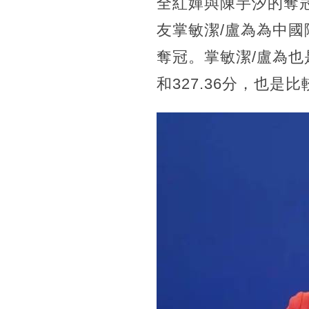
全紅嬋與陳芋汐的奪
友掌敏潔/盧為為中
奪冠。掌敏潔/盧為也
和327.36分，也