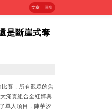
文章
圖集
嬋還是斷崖式奪
的比賽，所有觀眾的焦
的大滿貫組合全紅嬋與
了單人項目，陳芋汐