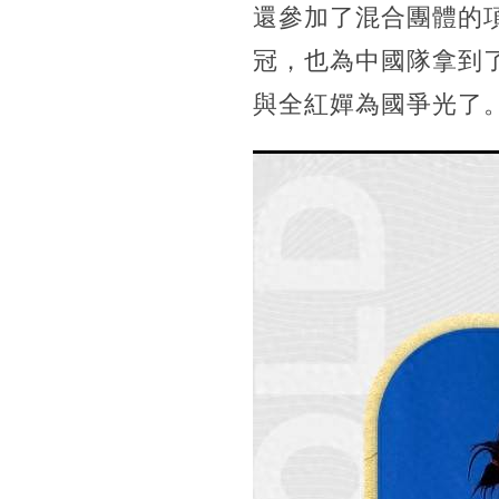
還參加了混合團體的
冠，也為中國隊拿到
與全紅嬋為國爭光了