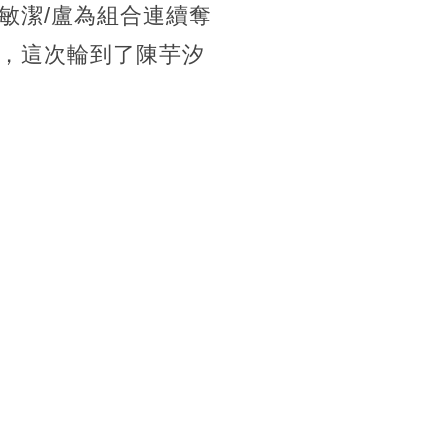
敏潔/盧為組合連續奪
，這次輪到了陳芋汐