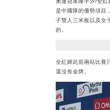
奧運冠軍陳芋汐/全紅
是中國隊的優勢項目
子雙人三米板以及女
的。
全紅嬋此前兩站比賽
還沒有金牌。