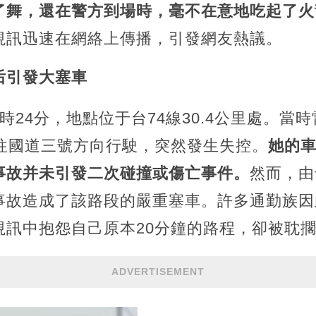
了舞，還在警方到場時，毫不在意地吃起了火
視訊迅速在網絡上傳播，引發網友熱議。
后引發大塞車
時24分，地點位于台74線30.4公里處。當
區往國道三號方向行駛，突然發生失控。
她的
事故并未引發二次碰撞或傷亡事件。
然而，由
事故造成了該路段的嚴重塞車。許多通勤族因
訊中抱怨自己原本20分鐘的路程，卻被耽擱
ADVERTISEMENT