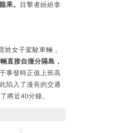
龍果。
目擊者紛紛拿
時雷姓女子駕駛車輛，
車輛直接自撞分隔島，
于事發時正值上班高
此陷入了漫長的交通
了將近40分鐘。