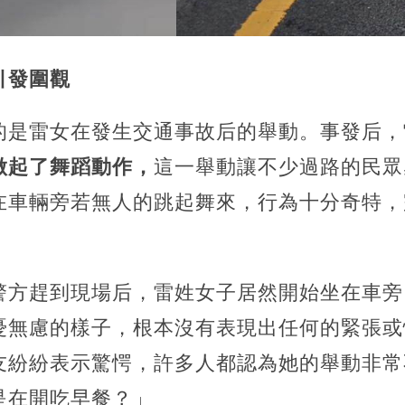
引發圍觀
的是雷女在發生交通事故后的舉動。事發后，
做起了舞蹈動作，
這一舉動讓不少過路的民眾
在車輛旁若無人的跳起舞來，行為十分奇特，
警方趕到現場后，雷姓女子居然開始坐在車旁
憂無慮的樣子，根本沒有表現出任何的緊張或
友紛紛表示驚愕，許多人都認為她的舉動非常
是在開吃早餐？」