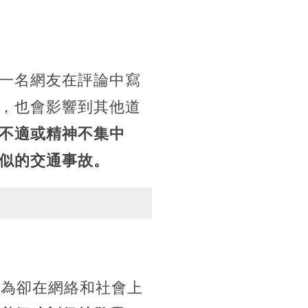
一名網友在評論中寫
，也會影響到其他道
不適或精神不集中
似的交通事故。
行為卻在網絡和社會上