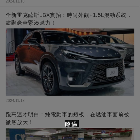
2024/11/18
全新雷克薩斯LBX實拍：時尚外觀+1.5L混動系統，
盡顯豪華緊湊魅力！
2024/11/18
跑高速才明白：純電動車的短板，在燃油車面前被
徹底放大！
略過