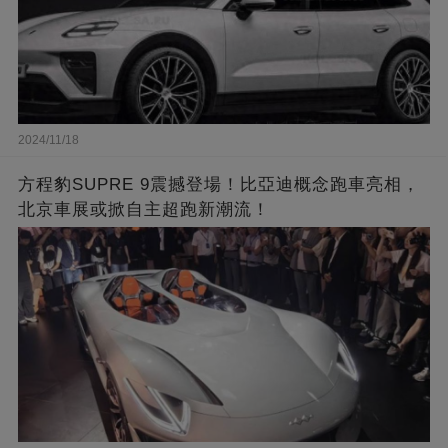
2024/11/18
方程豹SUPRE 9震撼登場！比亞迪概念跑車亮相，
北京車展或掀自主超跑新潮流！