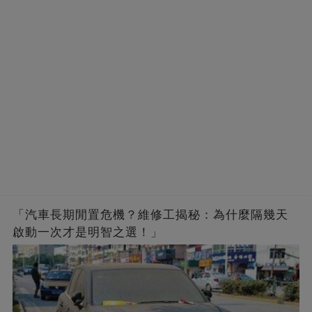
「汽車長期閒置危機？維修工揭秘：為什麼隔幾天
啟動一次才是明智之選！」