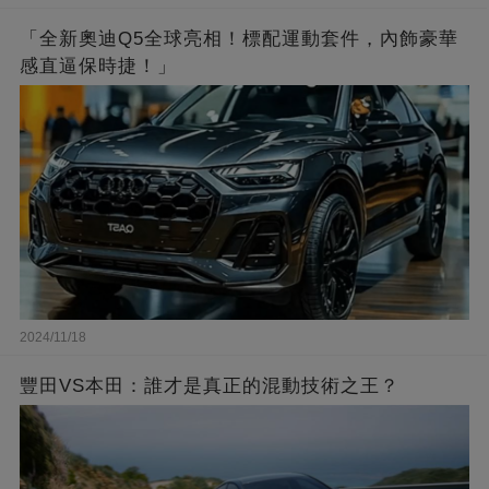
「全新奧迪Q5全球亮相！標配運動套件，內飾豪華
感直逼保時捷！」
2024/11/18
豐田VS本田：誰才是真正的混動技術之王？