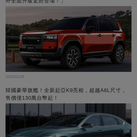
外全面升級驚艷登場！」
2024/11/18
韓國豪華旗艦！全新起亞K9亮相，超越A6L尺寸，
售價僅130萬台幣起！