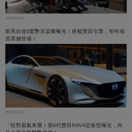
2024/11/18
新馬自達6驚艷渲染圖曝光！搭載豐田引擎，明年或
迎震撼登場！
2024/11/18
「狂野霸氣來襲！第6代豐田RAV4定妝照曝光，內