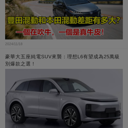
2024/11/18
豪華大五座純電SUV來襲：理想L6有望成為25萬級
別爆款之選！