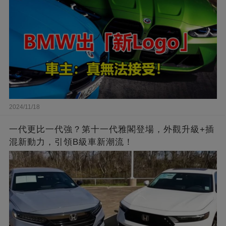
2024/11/18
一代更比一代強？第十一代雅閣登場，外觀升級+插
混新動力，引領B級車新潮流！