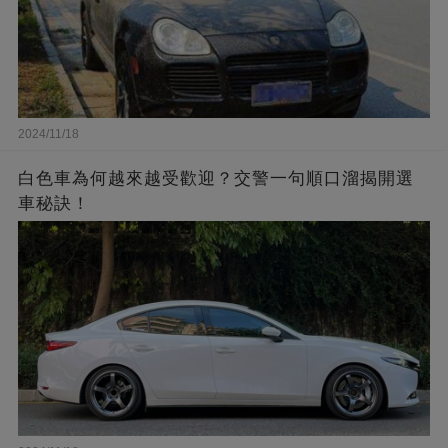
2024/11/18
白色車為何越來越受歡迎？交警一句順口溜揭開選
車秘訣！