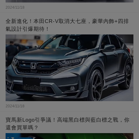
2024/11/18
全新進化！本田CR-V取消大七座，豪華內飾+四排
氣設計引爆期待！
2024/11/18
寶馬新Logo引爭議！高端黑白標與藍白標之戰，你
還會買單嗎？