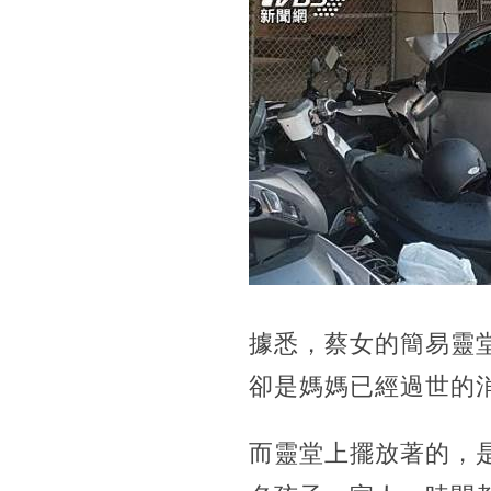
據悉，蔡女的簡易靈
卻是媽媽已經過世的
而靈堂上擺放著的，