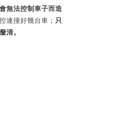
會無法控制車子而造
控連撞好幾台車；
只
釐清。