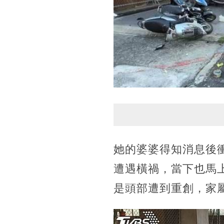
她的婆婆得知消息後
遭遇橫禍，當下也馬
是頭部遭到重創，家