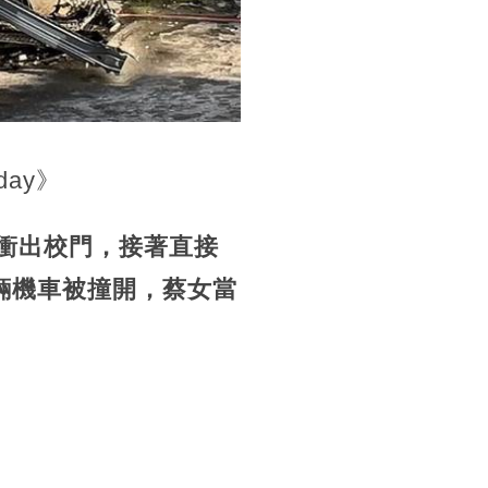
ay》
衝出校門，接著直接
輛機車被撞開，蔡女當