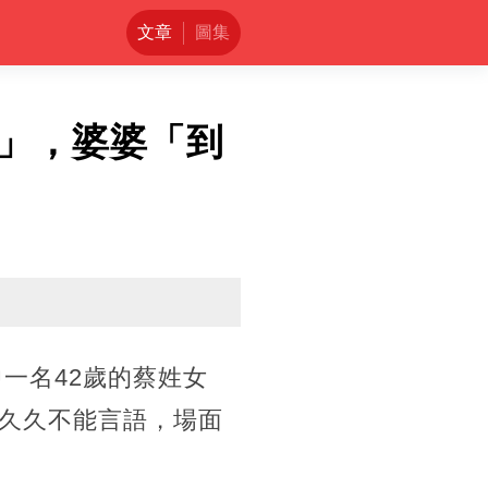
文章
圖集
」，婆婆「到
中一名42歲的蔡姓女
久久不能言語，場面