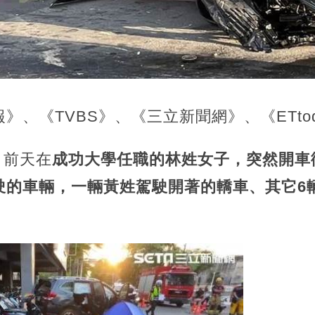
》、《TVBS》、《三立新聞網》、《ETtod
導，前天在
成功大學任職的林姓女子，突然開車
駛的車輛，一輛黃姓駕駛開著的轎車、其它6
。