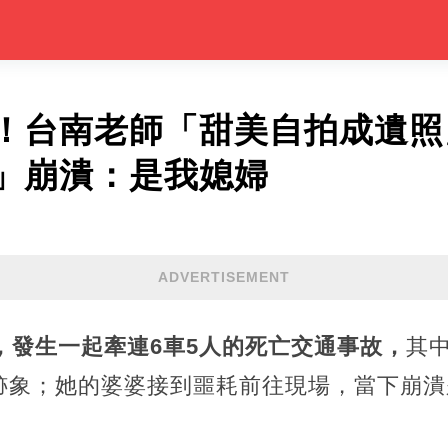
！台南老師「甜美自拍成遺照
」崩潰：是我媳婦
ADVERTISEMENT
，發生一起牽連6車5人的死亡交通事故，
其
跡象；她的婆婆接到噩耗前往現場，當下崩潰