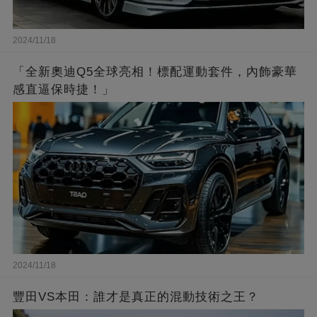
2024/11/18
「全新奧迪Q5全球亮相！標配運動套件，內飾豪華
感直逼保時捷！」
2024/11/18
豐田VS本田：誰才是真正的混動技術之王？