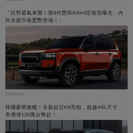
「狂野霸氣來襲！第6代豐田RAV4定妝照曝光，內
外全面升級驚艷登場！」
2024/11/18
韓國豪華旗艦！全新起亞K9亮相，超越A6L尺寸，
售價僅130萬台幣起！