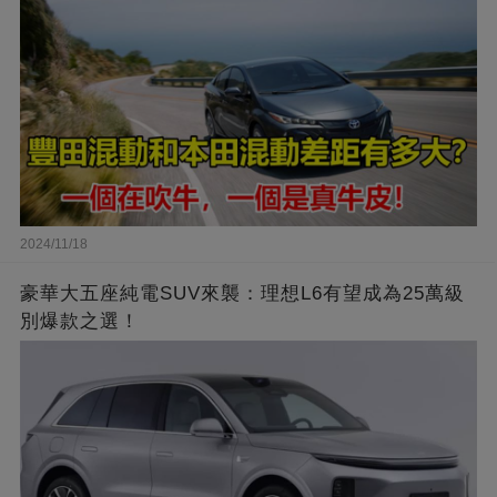
2024/11/18
豪華大五座純電SUV來襲：理想L6有望成為25萬級
別爆款之選！