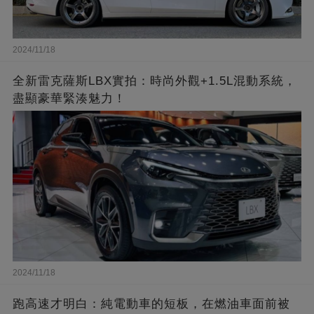
2024/11/18
全新雷克薩斯LBX實拍：時尚外觀+1.5L混動系統，
盡顯豪華緊湊魅力！
2024/11/18
跑高速才明白：純電動車的短板，在燃油車面前被