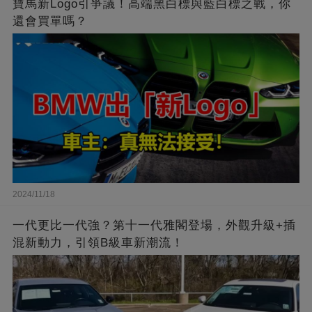
寶馬新Logo引爭議！高端黑白標與藍白標之戰，你
還會買單嗎？
2024/11/18
一代更比一代強？第十一代雅閣登場，外觀升級+插
混新動力，引領B級車新潮流！