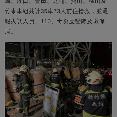
崎、湖口、豐田、北埔、寶山、橫山及
竹東車組共計35車73人前往搶救，並通
報火調人員、110、毒災應變隊及環保
局。