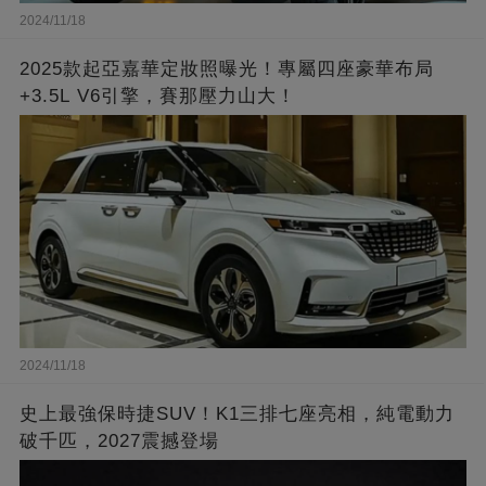
2024/11/18
2025款起亞嘉華定妝照曝光！專屬四座豪華布局
+3.5L V6引擎，賽那壓力山大！
2024/11/18
史上最強保時捷SUV！K1三排七座亮相，純電動力
破千匹，2027震撼登場