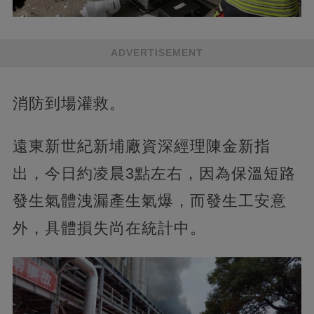
ADVERTISEMENT
消防到場灌救。
遠東新世紀新埔廠資深經理陳金新指
出，今日約凌晨3點左右，因為保溫短路
發生氣體洩漏產生氣爆，而發生工安意
外，具體損失尚在統計中。