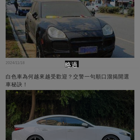
2024/11/18
略過
白色車為何越來越受歡迎？交警一句順口溜揭開選
車秘訣！