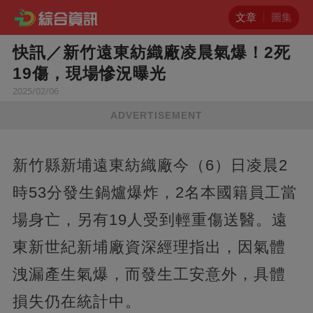
文章
圖集
快訊／新竹遠東紡織廠凌晨氣爆！2死
19傷，現場慘況曝光
2025/02/06
ADVERTISEMENT
新竹縣新埔遠東紡織廠今（6）日凌晨2
時53分發生鍋爐爆炸，2名本國籍員工當
場身亡，另有19人受到輕重傷送醫。遠
東新世紀新埔廠資深經理指出，因氣體
洩漏產生氣爆，而發生工安意外，具體
損失仍在統計中。