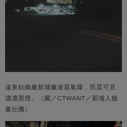
遠東紡織廠新埔廠凌晨氣爆，民眾可見
濃濃黑煙。（圖／CTWANT／新埔人臉
書社團）