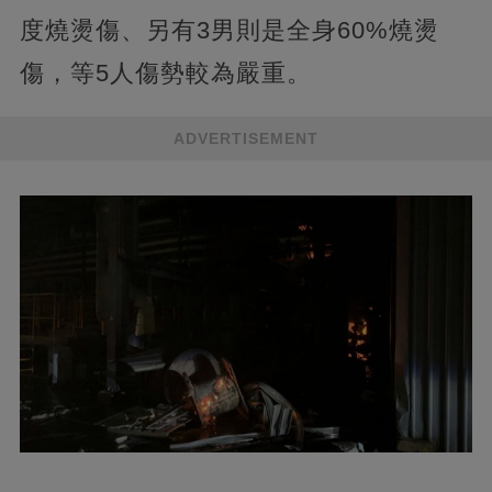
度燒燙傷、另有3男則是全身60%燒燙
傷，等5人傷勢較為嚴重。
ADVERTISEMENT