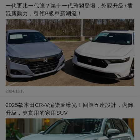
一代更比一代強？第十一代雅閣登場，外觀升級+插
混新動力，引領B級車新潮流！
2024/11/18
2025款本田CR-V渲染圖曝光！回歸五座設計，內飾
升級，更實用的家用SUV