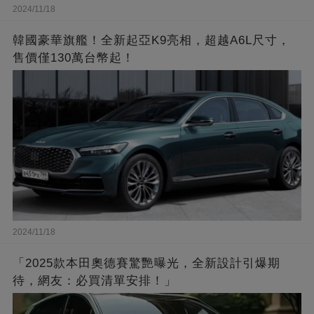
2024/11/18
韓國豪華旗艦！全新起亞K9亮相，超越A6L尺寸，
售價僅130萬台幣起！
2024/11/18
「2025款本田奧德賽驚艷曝光，全新設計引爆期
待，網友：必買清單安排！」