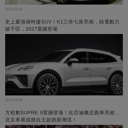
2024/11/18
史上最強保時捷SUV！K1三排七座亮相，純電動力
破千匹，2027震撼登場
2024/11/18
方程豹SUPRE 9震撼登場！比亞迪概念跑車亮相，
北京車展或掀自主超跑新潮流！