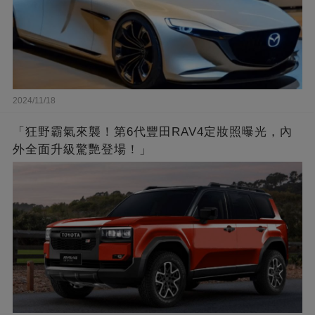
2024/11/18
「狂野霸氣來襲！第6代豐田RAV4定妝照曝光，內
外全面升級驚艷登場！」