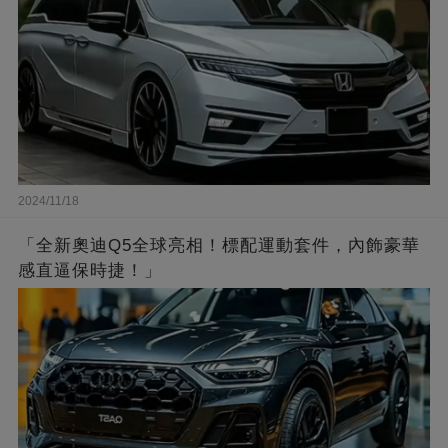
2024/11/18
「全新奧迪Q5全球亮相！標配運動套件，內飾豪華
感直逼保時捷！」