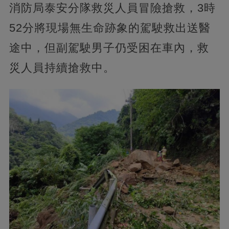
消防局泰安分隊救災人員冒險搶救，3時
52分將現場無生命跡象的駕駛救出送醫
途中，但副駕駛男子仍受困在車內，救
災人員持續搶救中。