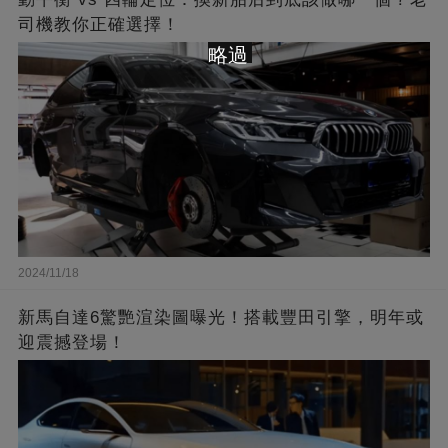
司機教你正確選擇！
略過
2024/11/18
新馬自達6驚艷渲染圖曝光！搭載豐田引擎，明年或
迎震撼登場！