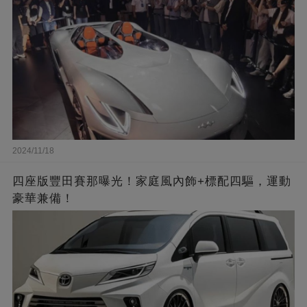
2024/11/18
四座版豐田賽那曝光！家庭風內飾+標配四驅，運動
豪華兼備！