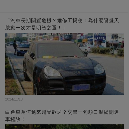
「汽車長期閒置危機？維修工揭秘：為什麼隔幾天
啟動一次才是明智之選！」
2024/11/18
白色車為何越來越受歡迎？交警一句順口溜揭開選
車秘訣！