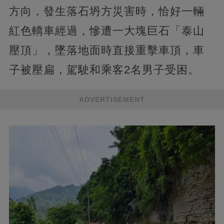
方向，發生落石坍方災害時，恰好一輛
紅色轎車經過，慘遭一大塊巨石「泰山
壓頂」，墜落地面時直接重擊車頂，車
子被壓扁，駕駛和乘客2名男子受困。
ADVERTISEMENT