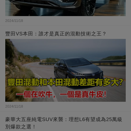
2024/11/18
豐田VS本田：誰才是真正的混動技術之王？
2024/11/18
豪華大五座純電SUV來襲：理想L6有望成為25萬級
別爆款之選！