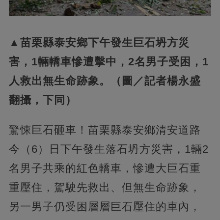
▲苗栗縣泰安鄉下午發生巨石坍方災
害，1輛轎車慘遭擊中，2名男子受困，1
人救出無生命跡象。（圖／記者楊永盛
翻攝，下同）
驚悚巨石砸車！苗栗縣泰安鄉清安道路
今（6）日下午發生落石坍方災害，1輛2
名男子共乘的紅色轎車，慘遭大巨石重
重壓住，駕駛先救出、但無生命跡象，
另一男子仍受困層層巨石壓住的車內，