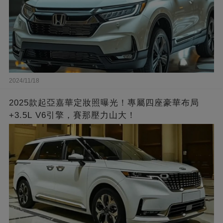
2024/11/18
2025款起亞嘉華定妝照曝光！專屬四座豪華布局
+3.5L V6引擎，賽那壓力山大！