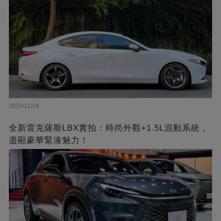
2024/11/18
全新雷克薩斯LBX實拍：時尚外觀+1.5L混動系統，
盡顯豪華緊湊魅力！