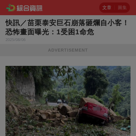
文章
圖集
快訊／苗栗泰安巨石崩落砸爛自小客！
恐怖畫面曝光：1受困1命危
2025/08/06
ADVERTISEMENT