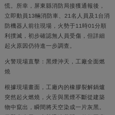
慌。所幸，屏東縣消防局接獲通報後，
立即動員13輛消防車、21名人員及1台消
防機器人前往現場，火勢于11時01分順
利撲滅，初步確認無人員受傷，但詳細
起火原因仍待進一步調查。
火警現場直擊：黑煙沖天，工廠全面燃
燒
根據現場畫面，工廠內的橡膠裂解鍋爐
突然起火燃燒，火舌與黑煙不斷從建築
物中竄出，瞬間將天空染成一片灰黑。