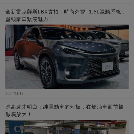
全新雷克薩斯LBX實拍：時尚外觀+1.5L混動系統，
盡顯豪華緊湊魅力！
2024/11/18
跑高速才明白：純電動車的短板，在燃油車面前被
徹底放大！