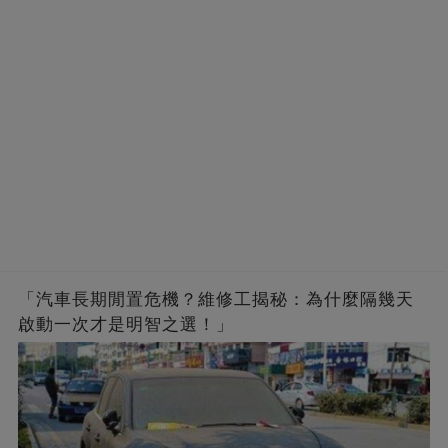
「汽車長期閒置危機？維修工揭秘：為什麼隔幾天
啟動一次才是明智之選！」