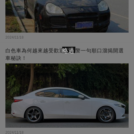
2024/11/18
略過
白色車為何越來越受歡迎？交警一句順口溜揭開選
車秘訣！
2024/11/18