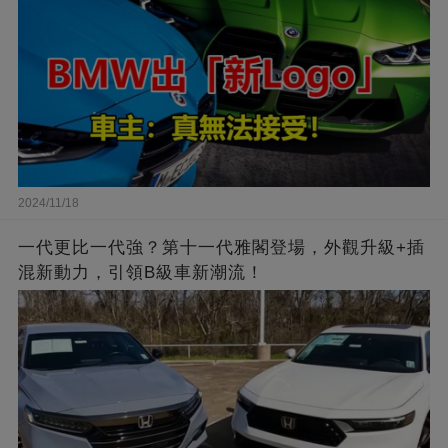
2024/11/18
一代更比一代強？第十一代雅閣登場，外觀升級+插
混新動力，引領B級車新潮流！