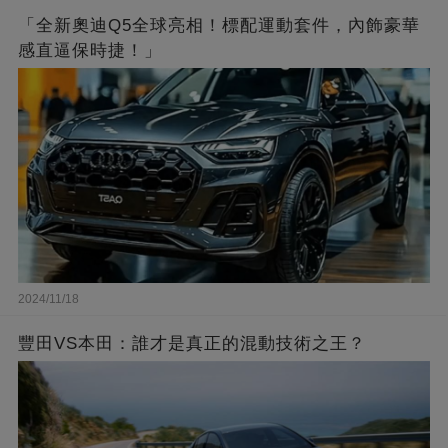
「全新奧迪Q5全球亮相！標配運動套件，內飾豪華
感直逼保時捷！」
2024/11/18
豐田VS本田：誰才是真正的混動技術之王？