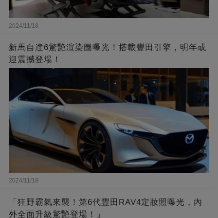
2024/11/18
新馬自達6驚艷渲染圖曝光！搭載豐田引擎，明年或
迎震撼登場！
2024/11/18
「狂野霸氣來襲！第6代豐田RAV4定妝照曝光，內
外全面升級驚艷登場！」