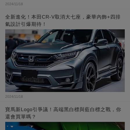
2024/11/18
全新進化！本田CR-V取消大七座，豪華內飾+四排
氣設計引爆期待！
2024/11/18
寶馬新Logo引爭議！高端黑白標與藍白標之戰，你
還會買單嗎？