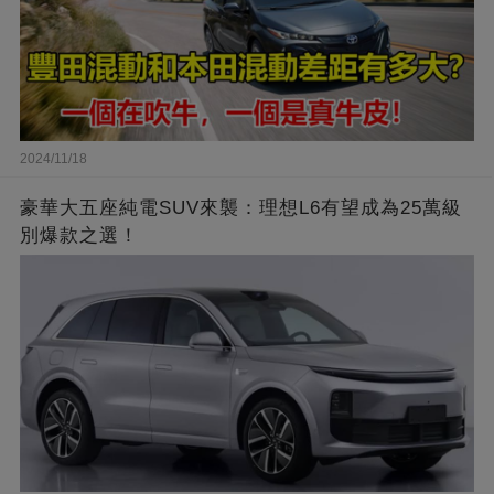
2024/11/18
豪華大五座純電SUV來襲：理想L6有望成為25萬級
別爆款之選！