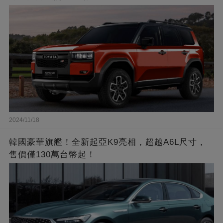
2024/11/18
韓國豪華旗艦！全新起亞K9亮相，超越A6L尺寸，
售價僅130萬台幣起！