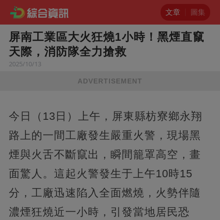
文章
圖集
屏南工業區大火狂燒1小時！黑煙直竄
天際，消防隊全力搶救
2025/10/13
ADVERTISEMENT
今日（13日）上午，屏東縣枋寮鄉永翔
路上的一間工廠發生嚴重火警，現場黑
煙與火舌不斷竄出，瞬間籠罩高空，畫
面驚人。這起火警發生于上午10時15
分，工廠迅速陷入全面燃燒，火勢伴隨
濃煙狂燒近一小時，引發當地居民恐