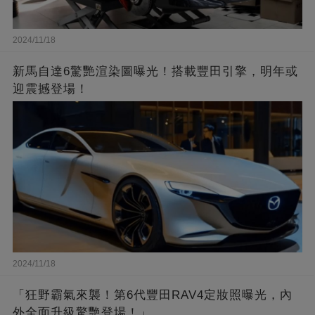
2024/11/18
新馬自達6驚艷渲染圖曝光！搭載豐田引擎，明年或
迎震撼登場！
2024/11/18
「狂野霸氣來襲！第6代豐田RAV4定妝照曝光，內
外全面升級驚艷登場！」