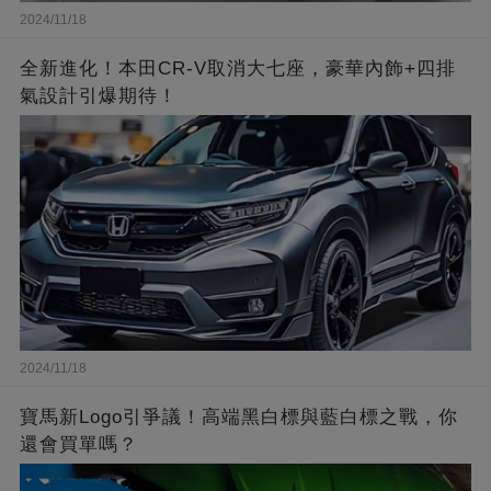
2024/11/18
全新進化！本田CR-V取消大七座，豪華內飾+四排
氣設計引爆期待！
2024/11/18
寶馬新Logo引爭議！高端黑白標與藍白標之戰，你
還會買單嗎？