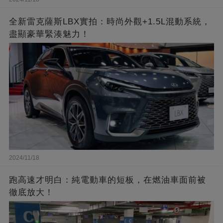
全新雷克薩斯LBX實拍：時尚外觀+1.5L混動系統，
盡顯豪華緊湊魅力！
2024/11/18
跑高速才明白：純電動車的短板，在燃油車面前被
徹底放大！