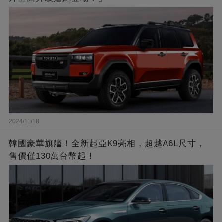
2024/11/18
韓國豪華旗艦！全新起亞K9亮相，超越A6L尺寸，
售價僅130萬台幣起！