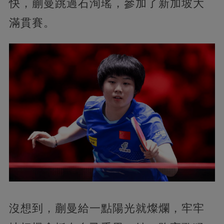
快，蒯曼跳過石洵瑤，參加了新加坡大
滿貫賽。
沒想到，蒯曼給一點陽光就燦爛，牢牢