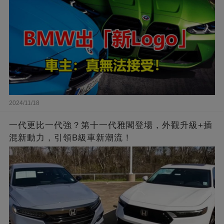
2024/11/18
一代更比一代強？第十一代雅閣登場，外觀升級+插
混新動力，引領B級車新潮流！