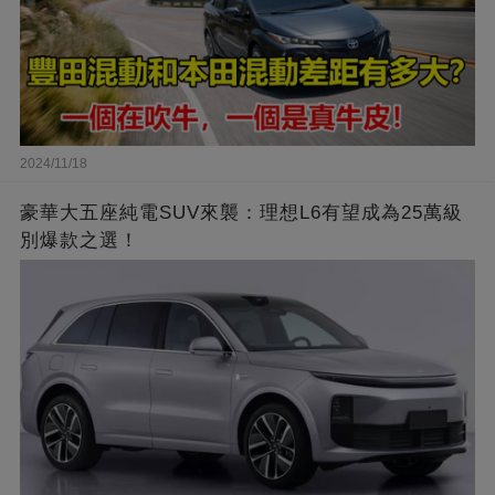
2024/11/18
豪華大五座純電SUV來襲：理想L6有望成為25萬級
別爆款之選！