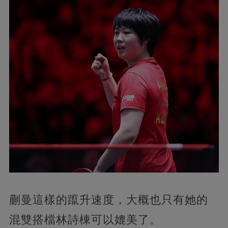
蒯曼這樣的躥升速度，大概也只有她的
混雙搭檔林詩棟可以媲美了。