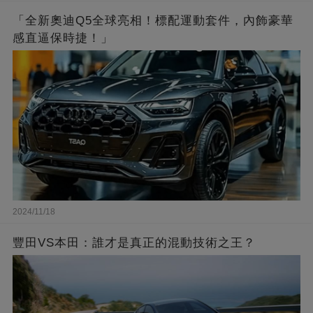
「全新奧迪Q5全球亮相！標配運動套件，內飾豪華
感直逼保時捷！」
2024/11/18
豐田VS本田：誰才是真正的混動技術之王？