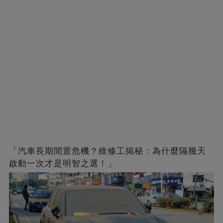
「汽車長期閒置危機？維修工揭秘：為什麼隔幾天
啟動一次才是明智之選！」