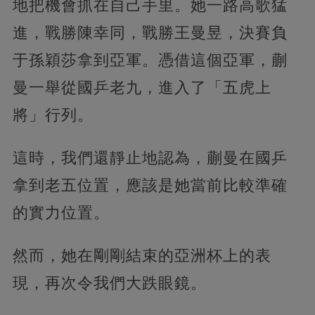
地把機會抓在自己手里。她一路高歌猛
進，戰勝陳幸同，戰勝王曼昱，決賽負
于孫穎莎拿到亞軍。憑借這個亞軍，蒯
曼一舉從國乒老九，進入了「五虎上
將」行列。
這時，我們還靜止地認為，蒯曼在國乒
拿到老五位置，應該是她當前比較準確
的實力位置。
然而，她在剛剛結束的亞洲杯上的表
現，再次令我們大跌眼鏡。