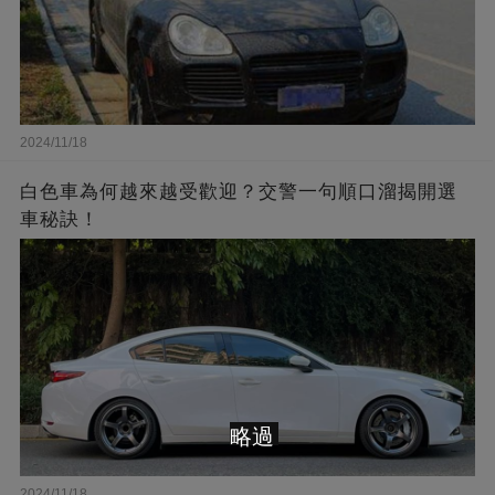
2024/11/18
白色車為何越來越受歡迎？交警一句順口溜揭開選
車秘訣！
略過
2024/11/18