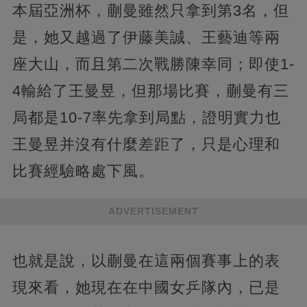
本屆亞洲杯，蒯曼雖然只拿到第3名，但
是，她又越過了伊藤美誠、王藝迪等兩
座大山，而且第二次戰勝陳幸同；即使1-
4輸給了王曼昱，但那場比賽，蒯曼有三
局都是10-7率先拿到局點，證明實力也
王曼昱并沒有什麼差距了，只是心理和
比賽經驗略處下風。
ADVERTISEMENT
也就是說，以蒯曼在這兩個賽事上的表
現來看，她現在在中國女乒隊內，已是