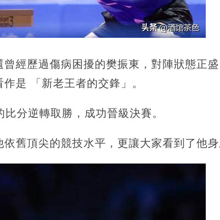
還曾經歷過傷病困擾的樊振東，對陣狀態正盛
看作是 「新老王者的交鋒」。
2 的比分逆轉取勝，成功晉級決賽。
他依舊頂尖的競技水平，更讓大家看到了他身