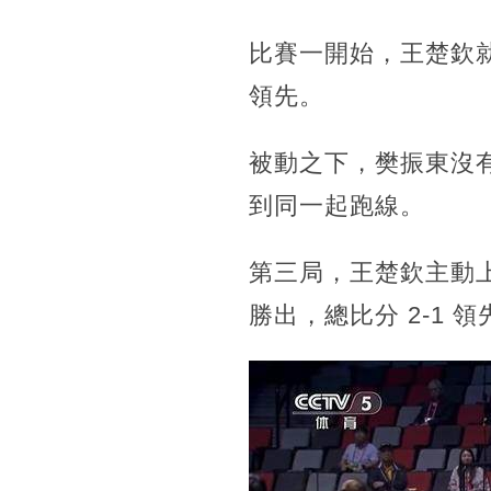
比賽一開始，王楚欽就進
領先。
被動之下，樊振東沒有
到同一起跑線。
第三局，王楚欽主動上
勝出，總比分 2-1 領