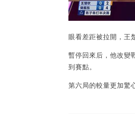
眼看差距被拉開，王
暫停回來后，他改變戰術
到賽點。
第六局的較量更加驚心