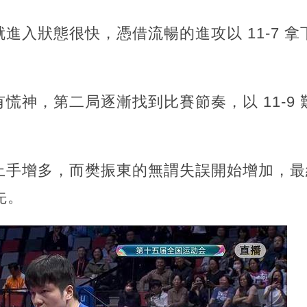
入狀態很快，憑借流暢的進攻以 11-7 拿下
慌神，第二局逐漸找到比賽節奏，以 11-9
手增多，而樊振東的無謂失誤開始增加，最終王
先。