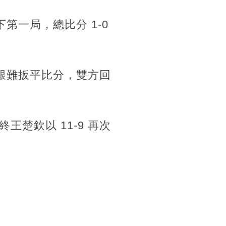
第一局，總比分 1-0
 艱難扳平比分，雙方回
楚欽以 11-9 再次