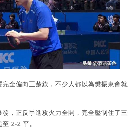
經完全偏向王楚欽，不少人都以為樊振東會就
。
發，正反手進攻火力全開，完全壓制住了王楚欽
 2-2 平。