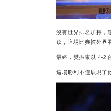
沒有世界排名加持，
欽
，這場比賽被外界
最終，樊振東以 4-
這場勝利不僅展現了