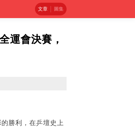
文章
圖集
入全運會決賽，
彩的勝利，在乒壇史上