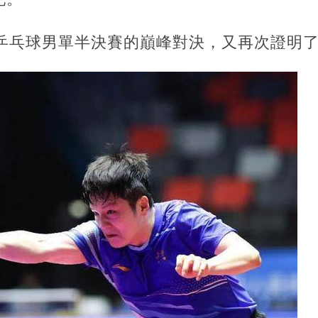
乒乓球男單
半決賽
的巔峰對決，又再次證明