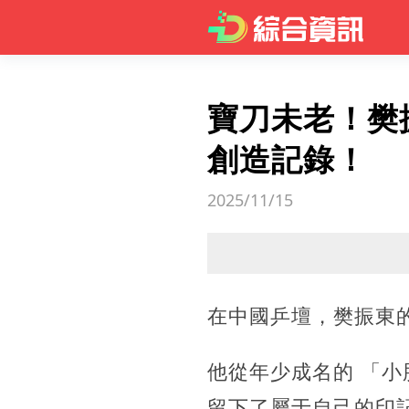
寶刀未老！樊
創造記錄！
2025/11/15
在中國乒壇，
樊振東
他從年少成名的 「
小
留下了屬于自己的印