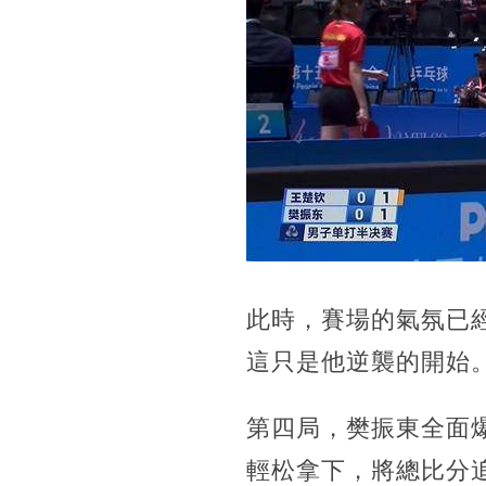
此時，賽場的氣氛已
這只是他逆襲的開始
第四局，樊振東全面爆
輕松拿下，將總比分追至