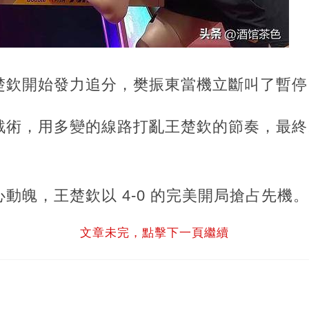
楚欽開始發力追分，樊振東當機立斷叫了暫停
，用多變的線路打亂王楚欽的節奏，最終以 11
動魄，王楚欽以 4-0 的完美開局搶占先機。
文章未完，點擊下一頁繼續