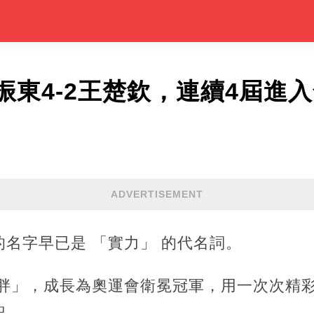
振東4-2王楚欽，連續4屆進
ADVERTISEMENT
的名字早已是 「實力」 的代名詞。
胖
」，成長為
奧運會
衛冕冠軍，用一次次精
記。