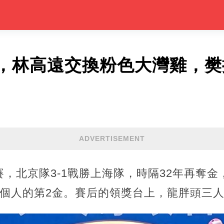
，林高遠交換粉色大灣雞，樊
ADVERTISEMENT
，北京隊3-1戰勝上海隊，時隔32年再奪
欽個人的第2金。賽后的領獎台上，龍胖頭三