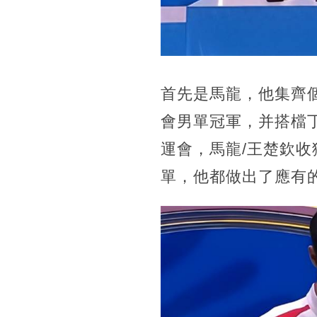
首先是馬龍，他集齊個
會男單冠軍，并搭檔丁
運會，馬龍/王楚欽
單，他都做出了應有