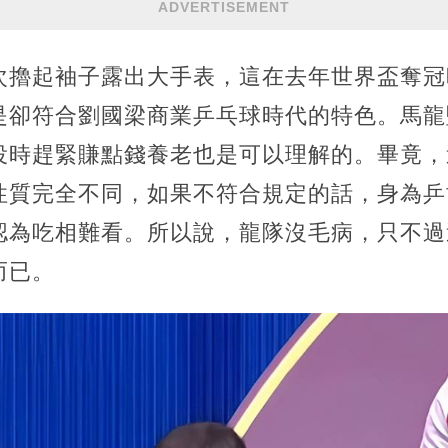
ADVERTISEMENT
次擼起袖子露出大手表，這在去年世界盃奪冠
是卻符合劉國梁商業乒乓球時代的特色。馬龍
役時趕緊賺點錢養老也是可以理解的。畢竟，
性質完全不同，如果不符合規定的話，身為乒
認為吃相難看。所以說，龍隊沒毛病，只不過
而已。