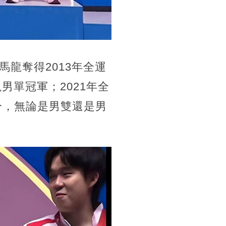
龍奪得2013年全運
男單冠軍；2021年全
分，無論是男雙還是男