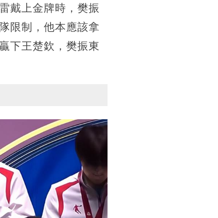
雷戴上金牌時，樊振
隊限制，他本應該拿
贏下王楚欽，樊振東