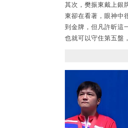
其次，樊振東戴上銀
東卻在看著，眼神中
到金牌，但凡許昕這
也就可以守住第五盤