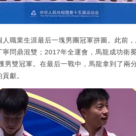
人職業生涯最后一塊男團冠軍拼圖。此前，馬
寧問鼎混雙；2017年全運會，馬龍成功衛冕
收獲男雙冠軍。在最后一戰中，馬龍拿到了兩
的貢獻。