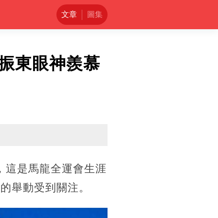
文章
圖集
振東眼神羨慕
金，這是馬龍全運會生涯
人的舉動受到關注。