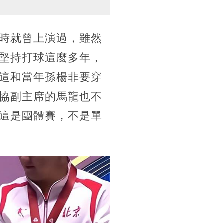
時就曾上演過，雖然
堅持打球這麼多年，
這和當年孫楊非要穿
協副主席的馬龍也不
這是團體賽，不是單