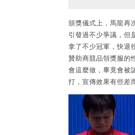
頒獎儀式上，馬龍再
引發過不少爭議，但
拿了不少冠軍，快退
贊助商競品領獎服的
會這麼做，畢竟會被
打，宣傳效果有些差