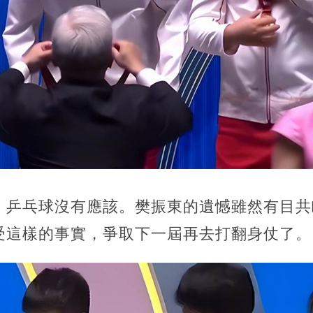
，乒乓球沒有應該。樊振東的遺憾雖然有目共
受這樣的事實，爭取下一屆再去打翻身仗了。