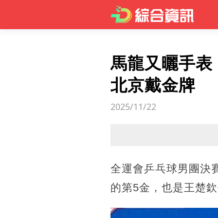
馬龍又曬手表
北京戴金牌
2025/11/22
全運會乒乓球男團決賽
的第5金，也是王楚