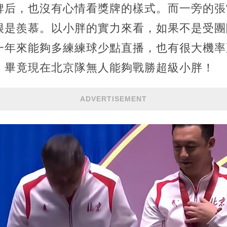
牌后，也沒有心情看獎牌的樣式。而一旁的張
很是羨慕。以小胖的實力來看，如果不是受團
一年來能夠多練練球少點直播，也有很大機率
，畢竟現在北京隊無人能夠戰勝超級小胖！
ADVERTISEMENT