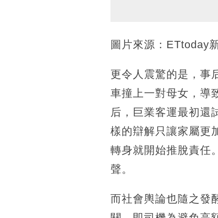
圖片來源：ETtoday
更令人震驚的是，事后
車撞上一對母女，導
后，巨業客運最初還
樣的辯解只讓家屬更
轉身就開始推脫責任
聲。
而社會輿論也隨之發
關，即司機為避免高