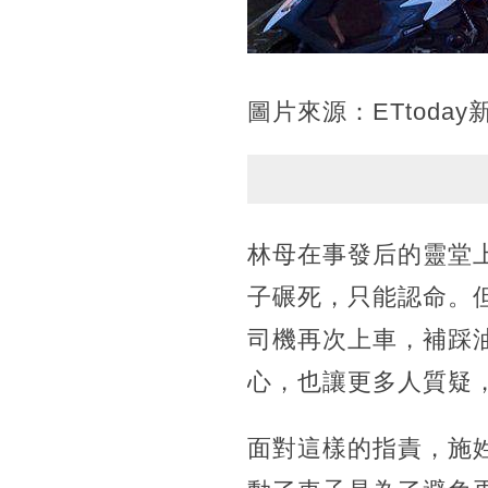
圖片來源：ETtoday
林母在事發后的靈堂
子碾死，只能認命。
司機再次上車，補踩
心，也讓更多人質疑
面對這樣的指責，施