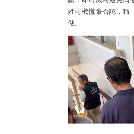
姓司機慌張否認，稱
做。」