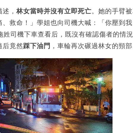
描述，
林女當時并沒有立即死亡
。她的手臂被
痛、救命！」學姐也向司機大喊：「你壓到我
的施姓司機下車查看后，既沒有確認傷者的情
隨后竟然
踩下油門
，車輪再次碾過林女的頸部