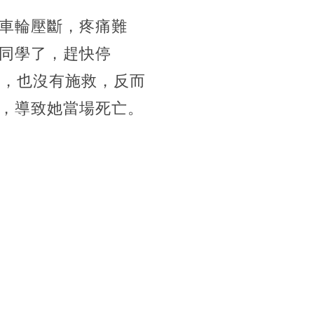
車輪壓斷，疼痛難
同學了，趕快停
況，也沒有施救，反而
，導致她當場死亡。