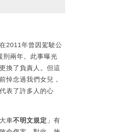
2011年曾因駕駛公
緩刑兩年。此事曝光
更換了負責人。但這
前悼念過我們女兒，
代表了許多人的心
大車
不明文規定
」有
致命傷害。對此，施