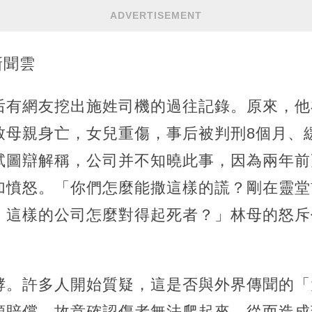
ADVERTISEMENT
新聞雲
有網友挖出施姓司機的過往記錄。原來，他在
致母親身亡，女兒重傷，事后被判刑8個月、
試圖辯解稱，公司并不知曉此事，因為兩年前
加憤怒。「你們怎麼能撒這樣的謊？剛在靈堂
。這樣的公司怎麼對得起死者？」林母的怒斥
酵。許多人開始質疑，這是否與外界傳聞的「
額賠償，故意確認傷者無法爬起來，從而造成