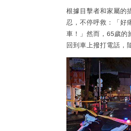
根據目擊者和家屬的
忍，不停呼救：「好
車！」然而，65歲
回到車上撥打電話，