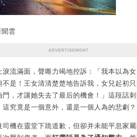
新聞雲
ADVERTISEMENT
上淚流滿面，聲嘶力竭地控訴：「我本以為女
但不是！王女清清楚楚地告訴我，女兒起初只
油門，才讓她失去了最后的機會！」這段話刺
，這究竟是一個意外，還是一個人為的悲劇？
姓司機在靈堂下跪道歉，但卻并未能平息家屬