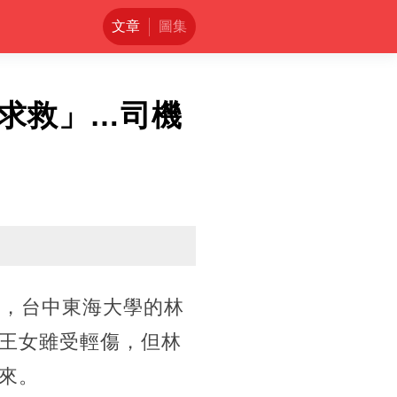
文章
圖集
求救」…司機
間，台中東海大學的林
王女雖受輕傷，但林
來。