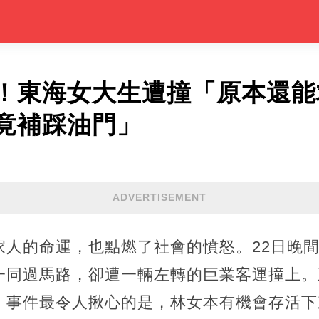
！東海女大生遭撞「原本還能
竟補踩油門」
ADVERTISEMENT
家人的命運，也點燃了社會的憤怒。22日晚
一同過馬路，卻遭一輛左轉的巨業客運撞上。
，事件最令人揪心的是，林女本有機會存活下