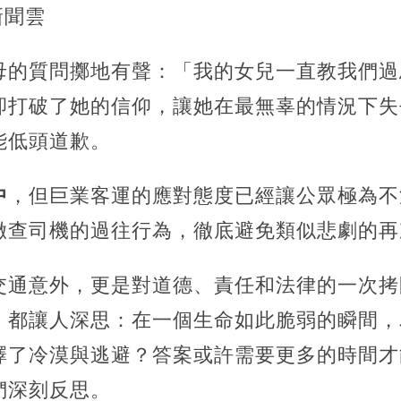
新聞雲
母的質問擲地有聲：「我的女兒一直教我們過
卻打破了她的信仰，讓她在最無辜的情況下失
能低頭道歉。
中
，但巨業客運的應對態度已經讓公眾極為不
徹查司機的過往行為，徹底避免類似悲劇的再
交通意外，更是對道德、責任和法律的一次拷
，都讓人深思：在一個生命如此脆弱的瞬間，
擇了冷漠與逃避？答案或許需要更多的時間才
們深刻反思。